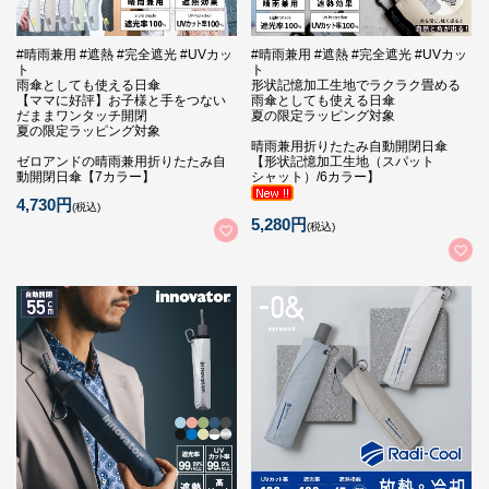
#晴雨兼用 #遮熱 #完全遮光 #UVカッ
#晴雨兼用 #遮熱 #完全遮光 #UVカッ
ト
ト
雨傘としても使える日傘
形状記憶加工生地でラクラク畳める
【ママに好評】お子様と手をつない
雨傘としても使える日傘
だままワンタッチ開閉
夏の限定ラッピング対象
夏の限定ラッピング対象
晴雨兼用折りたたみ自動開閉日傘
ゼロアンドの晴雨兼用折りたたみ自
【形状記憶加工生地（スパット
動開閉日傘【7カラー】
シャット）/6カラー】
4,730円
(税込)
5,280円
(税込)