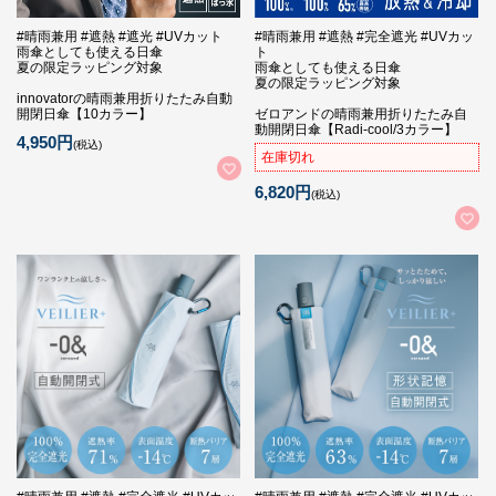
#晴雨兼用 #遮熱 #遮光 #UVカット
#晴雨兼用 #遮熱 #完全遮光 #UVカッ
雨傘としても使える日傘
ト
夏の限定ラッピング対象
雨傘としても使える日傘
夏の限定ラッピング対象
innovatorの晴雨兼用折りたたみ自動
開閉日傘【10カラー】
ゼロアンドの晴雨兼用折りたたみ自
動開閉日傘【Radi-cool/3カラー】
4,950円
(税込)
在庫切れ
6,820円
(税込)