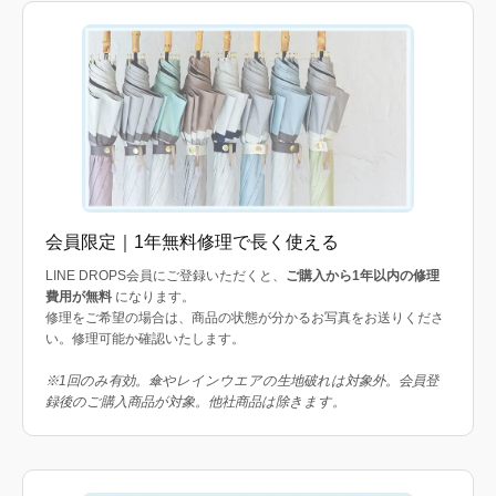
会員限定｜1年無料修理で長く使える
LINE DROPS会員にご登録いただくと、
ご購入から1年以内の修理
費用が無料
になります。
修理をご希望の場合は、商品の状態が分かるお写真をお送りくださ
い。修理可能か確認いたします。
※1回のみ有効。傘やレインウエアの生地破れは対象外。会員登
録後のご購入商品が対象。他社商品は除きます。