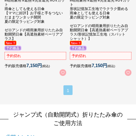
#晴雨兼用 #遮熱 #完全遮光 #UVカッ
#晴雨兼用 #遮熱 #完全遮光 #UVカッ
ト
ト
雨傘としても使える日傘
形状記憶加工生地でラクラク畳める
【ママに好評】お子様と手をつない
雨傘としても使える日傘
だままワンタッチ開閉
夏の限定ラッピング対象
夏の限定ラッピング対象
ゼロアンドの晴雨兼用折りたたみ自
ゼロアンドの晴雨兼用折りたたみ自
動開閉日傘【高遮熱素材ベーリアプ
動開閉日傘【高遮熱素材ベーリアプ
ラス/形状記憶加工生地（スパット
ラス】
シャット）】
予約切れ
予約切れ
7,150円
7,150円
予約販売価格
予約販売価格
(税込)
(税込)
1
ジャンプ式（自動開閉式）折りたたみ傘の
ご使用方法