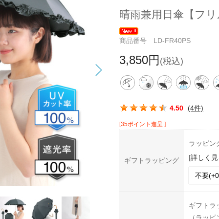
晴雨兼用日傘【フリ
商品番号 LD-FR40PS
3,850円
(税込)
この商品の平均評価：
4.50
(4件)
[35ポイント進呈 ]
ラッピン
[
詳しく見
ギフトラッピング
ギフトラ
（ラッピ