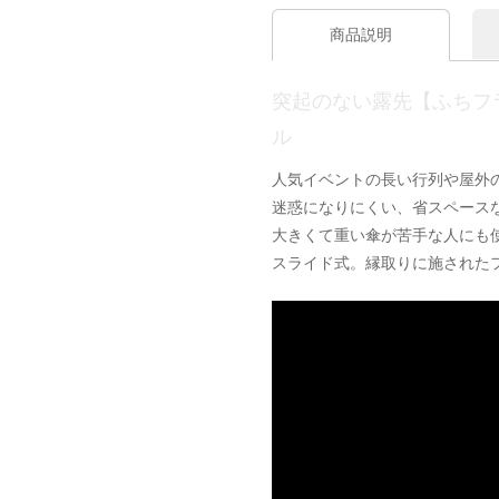
商品説明
突起のない露先【ふちフ
ル
人気イベントの長い行列や屋外
迷惑になりにくい、省スペース
大きくて重い傘が苦手な人にも
スライド式。縁取りに施された