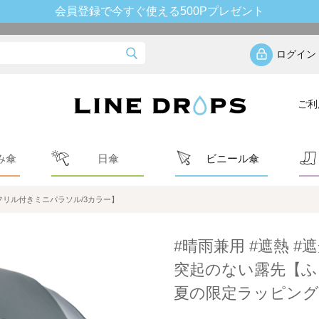
会員登録で今すぐ使える500Pプレゼント
ログイン
ご利
み傘
日傘
ビニール傘
リル付きミニパラソル/3カラー】
#晴雨兼用 #遮熱 #
突起のない露先【ふ
夏の限定ラッピング