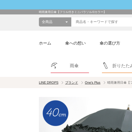
晴雨兼用日傘【フリル付きミニパラソル/3カラー】
ホーム
傘への想い
傘の選び方
雨傘
折りたた
LINE DROPS
ブランド
One's Plus
晴雨兼用日傘【フ