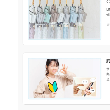
L
修
※
サ
商
当