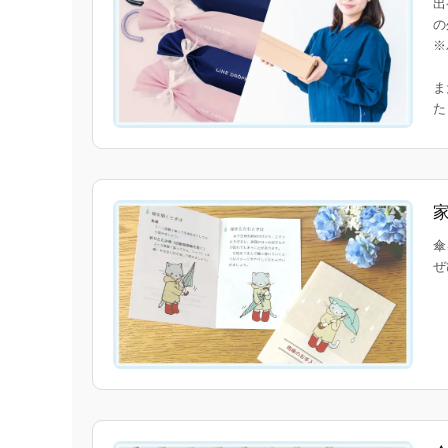
出
の
※
ま
傘
ぜ