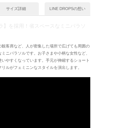
サイズ詳細
LINE DROPSの想い
ラ】を採用！省スペースなミニパラソ
の観客席など、人が密集した場所で広げても周囲の
なミニパラソルです。お子さまや小柄な女性など、
使いやすくなっています。手元が伸縮するショート
フリルがフェミニンなスタイルを演出します。