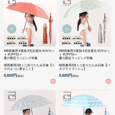
#晴雨兼用 #遮熱 #完全遮光 #UVカッ
#晴雨兼用 #遮熱 #完全遮光 #UVカッ
ト #UPF50＋
ト #UPF50＋
夏の限定ラッピング対象
夏の限定ラッピング対象
晴雨兼用2段ミニ折りたたみ日傘【ト
晴雨兼用2段ミニ折りたたみ日傘【バ
ラのように勇ましく】
タフライブッシュ】
6,600円
6,600円
(税込)
(税込)