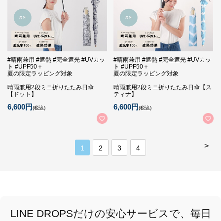
#晴雨兼用 #遮熱 #完全遮光 #UVカッ
#晴雨兼用 #遮熱 #完全遮光 #UVカッ
ト #UPF50＋
ト #UPF50＋
夏の限定ラッピング対象
夏の限定ラッピング対象
晴雨兼用2段ミニ折りたたみ日傘
晴雨兼用2段ミニ折りたたみ日傘【ス
【ドット】
ティナ】
6,600円
6,600円
(税込)
(税込)
>
1
2
3
4
LINE DROPSだけの安心サービスで、毎日