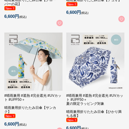
バーの花】
6,600円
(税込)
6,600円
(税込)
#晴雨兼用 #遮熱 #完全遮光 #UVカッ
#晴雨兼用 #遮熱 #完全遮光 #UVカッ
ト #UPF50＋
ト #UPF50＋
夏の限定ラッピング対象
晴雨兼用折りたたみ日傘【サンカ
ク】
晴雨兼用折りたたみ日傘【ひかり満
ちる夜】
6,600円
(税込)
6,600円
(税込)