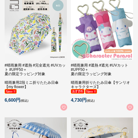
#晴雨兼用 #遮熱 #完全遮光 #UVカッ
#晴雨兼用 #遮熱 #遮光 #UVカット
ト #UPF50＋
#UPF50＋
夏の限定ラッピング対象
夏の限定ラッピング対象
晴雨兼用2段ミニ折りたたみ日傘
晴雨兼用折りたたみ日傘【サンリオ
【my flower】
キャラクターズ】
6,600円
4,730円
(税込)
(税込)