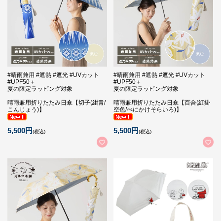
#晴雨兼用 #遮熱 #遮光 #UVカット
#晴雨兼用 #遮熱 #遮光 #UVカット
#UPF50＋
#UPF50＋
夏の限定ラッピング対象
夏の限定ラッピング対象
晴雨兼用折りたたみ日傘【切子(紺青/
晴雨兼用折りたたみ日傘【百合(紅掛
こんじょう)】
空色/べにかけそらいろ)】
5,500円
5,500円
(税込)
(税込)