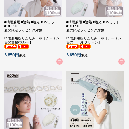
#晴雨兼用 #遮熱 #遮光 #UVカット
#晴雨兼用 #遮熱 #遮光 #UVカット
#UPF50＋
#UPF50＋
夏の限定ラッピング対象
夏の限定ラッピング対象
晴雨兼用折りたたみ日傘【ムーミン
晴雨兼用折りたたみ日傘【ムーミン
谷の彗星/ブルー】
谷の十一月/グリーン】
3,850円
3,850円
(税込)
(税込)