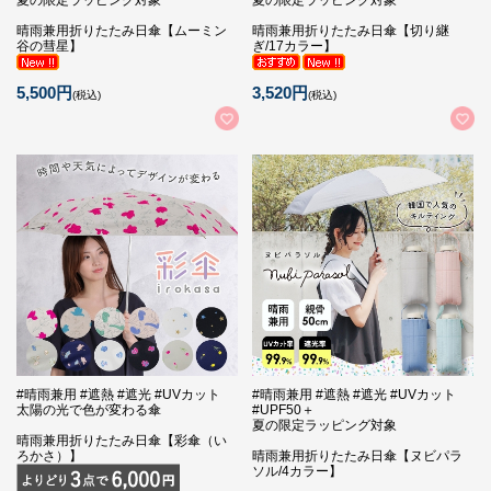
夏の限定ラッピング対象
夏の限定ラッピング対象
晴雨兼用折りたたみ日傘【ムーミン
晴雨兼用折りたたみ日傘【切り継
谷の彗星】
ぎ/17カラー】
5,500円
3,520円
(税込)
(税込)
#晴雨兼用 #遮熱 #遮光 #UVカット
#晴雨兼用 #遮熱 #遮光 #UVカット
太陽の光で色が変わる傘
#UPF50＋
夏の限定ラッピング対象
晴雨兼用折りたたみ日傘【彩傘（い
ろかさ）】
晴雨兼用折りたたみ日傘【ヌビパラ
ソル/4カラー】