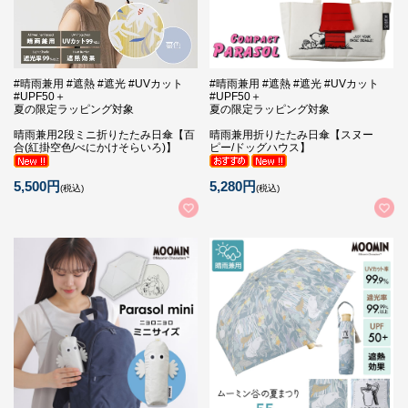
#晴雨兼用 #遮熱 #遮光 #UVカット
#晴雨兼用 #遮熱 #遮光 #UVカット
#UPF50＋
#UPF50＋
夏の限定ラッピング対象
夏の限定ラッピング対象
晴雨兼用2段ミニ折りたたみ日傘【百
晴雨兼用折りたたみ日傘【スヌー
合(紅掛空色/べにかけそらいろ)】
ピー/ドッグハウス】
5,500円
5,280円
(税込)
(税込)