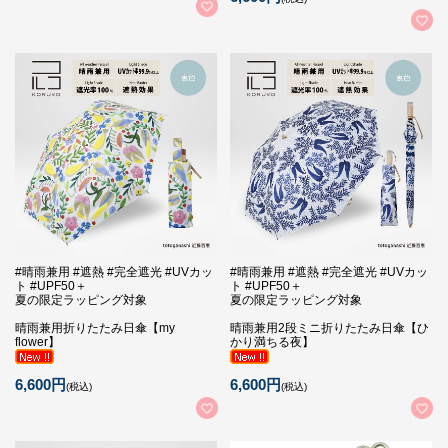
#晴雨兼用 #遮熱 #完全遮光 #UVカッ
#晴雨兼用 #遮熱 #完全遮光 #UVカッ
ト #UPF50＋
ト #UPF50＋
夏の限定ラッピング対象
夏の限定ラッピング対象
晴雨兼用折りたたみ日傘【my
晴雨兼用2段ミニ折りたたみ日傘【ひ
flower】
かり満ちる夜】
6,600円
6,600円
(税込)
(税込)