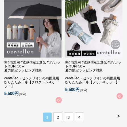
#晴雨兼用 #遮熱 #完全遮光 #UVカッ
#晴雨兼用 #遮熱 #完全遮光 #UVカッ
ト #UPF50＋
ト #UPF50＋
夏の限定ラッピング対象
夏の限定ラッピング対象
centelleo（センテリオ）の晴雨兼用
centelleo（センテリオ）の晴雨兼用
折りたたみ日傘【グログラン/4カ
折りたたみ日傘【フリル/4カラー】
ラー】
5,500円
(税込)
5,500円
(税込)
>
1
2
3
4