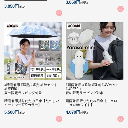
3,850円
(税込)
3,850円
(税込)
#晴雨兼用 #遮熱 #遮光 #UVカット
#晴雨兼用 #遮熱 #遮光 #UVカット
#UPF50＋
#UPF50＋
夏の限定ラッピング対象
夏の限定ラッピング対象
晴雨兼用折りたたみ日傘【たのしい
晴雨兼用折りたたみ日傘【ニョロ
ムーミン一家/2カラー】
ニョロ/ホワイト】
5,500円
4,070円
(税込)
(税込)