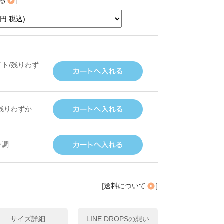
る
]
ト/残りわず
残りわずか
ー調
[
送料について
]
サイズ詳細
LINE DROPSの想い