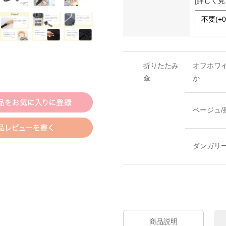
[
詳しく見
折りたたみ
オフホワイ
傘
か
ベージュ/
ダンガリ
商品説明