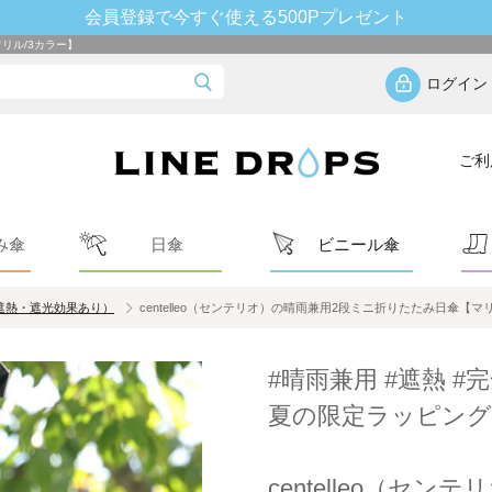
会員登録で今すぐ使える500Pプレゼント
フリル/3カラー】
ログイン
ご利
み傘
日傘
ビニール傘
遮熱・遮光効果あり）
centelleo（センテリオ）の晴雨兼用2段ミニ折りたたみ日傘【マ
#晴雨兼用 #遮熱 #完
夏の限定ラッピング
centelleo（セ