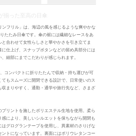
が揃った至高の日傘
の「マリンフリル」は、海辺の風を感じるような爽やかな
折りたたみ日傘です。傘の裾には繊細なレースをあ
ルと合わせて女性らしさと華やかさを引き立てま
様に仕上げ、スナップボタンなどの留め具部分には
い、細部にまでこだわりが感じられます。
で、コンパクトに折りたたんで収納・持ち運びが可
くてもスムーズに開閉できる設計で、日常使いのス
も収まりやすく、通勤・通学や旅行先など、さまざ
のプリントを施したポリエステル生地を使用。柔ら
リ感により、美しいシルエットを保ちながら開閉も
にはグログランテープを使用し、異素材のさりげな
セントになっています。裏面にはポリウレタンコー