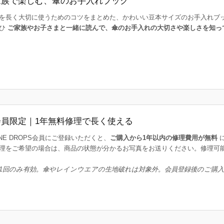
家族で楽しむ、傘のお手入れブック
を長く大切に使うためのコツをまとめた、かわいい豆本サイズのお手入れブ
ひ
ご家族やお子さまと一緒に読んで、傘のお手入れの大切さや楽しさを知っ
会員限定｜1年無料修理で長く使える
INE DROPS会員にご登録いただくと、
ご購入から1年以内の修理費用が無料
理をご希望の場合は、商品の状態が分かるお写真をお送りください。修理可
1回のみ有効。傘やレインウエアの生地破れは対象外。会員登録後のご購