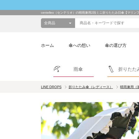
centelleo（センテリオ）の晴雨兼用2段ミニ折りたたみ日傘【マリン
ホーム
傘への想い
傘の選び方
雨傘
折りたた
LINE DROPS
折りたたみ傘（レディース）
晴雨兼用（