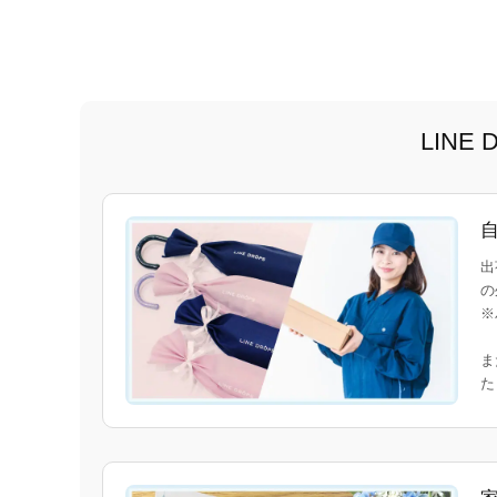
LIN
出
の
※
ま