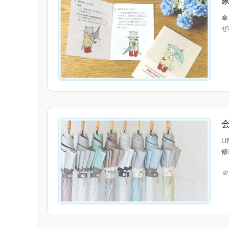
傘
ぜ
L
修
※