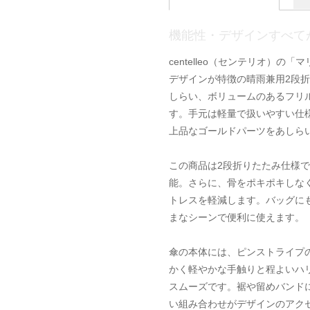
機能性・デザインすべて
centelleo（センテリオ）
デザインが特徴の晴雨兼用2段
しらい、ボリュームのあるフリ
す。手元は軽量で扱いやすい仕
上品なゴールドパーツをあしら
この商品は2段折りたたみ仕様
能。さらに、骨をポキポキしな
トレスを軽減します。バッグに
まなシーンで便利に使えます。
傘の本体には、ピンストライプ
かく軽やかな手触りと程よいハ
スムーズです。裾や留めバンド
い組み合わせがデザインのアク