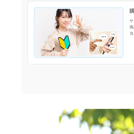
サ
商
当