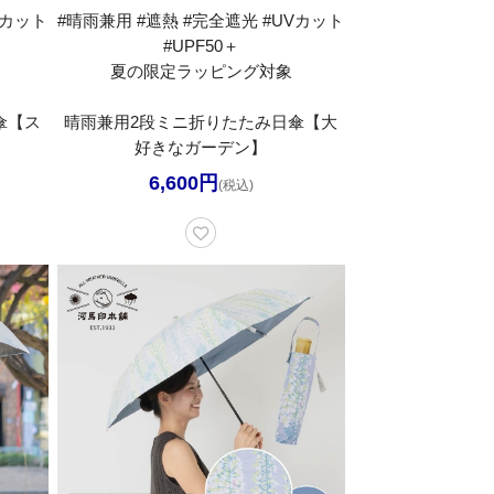
Vカット
#晴雨兼用 #遮熱 #完全遮光 #UVカット
#UPF50＋
夏の限定ラッピング対象
傘【ス
晴雨兼用2段ミニ折りたたみ日傘【大
好きなガーデン】
6,600円
(税込)