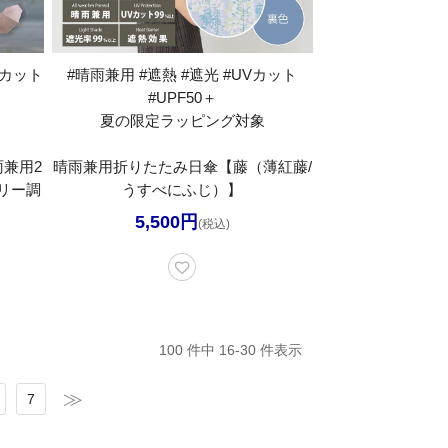
Vカット
#晴雨兼用 #遮熱 #遮光 #UVカット
#UPF50＋
夏の限定ラッピング対象
雨兼用2
晴雨兼用折りたたみ日傘【藤（薄紅藤/
リー調
うすべにふじ）】
5,500円
(税込)
100 件中 16-30 件表示
7