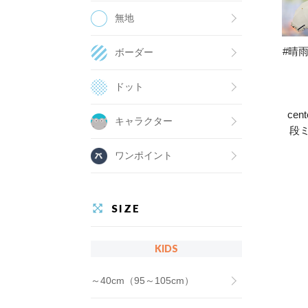
無地
#晴雨
ボーダー
ドット
ce
キャラクター
段
ワンポイント
SIZE
KIDS
～40cm（95～105cm）