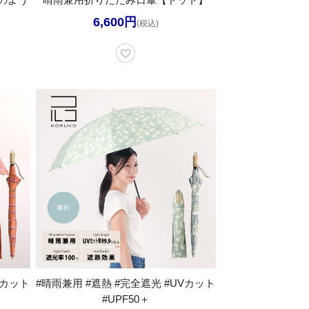
6,600円
(税込)
Vカット
#晴雨兼用 #遮熱 #完全遮光 #UVカット
#UPF50＋