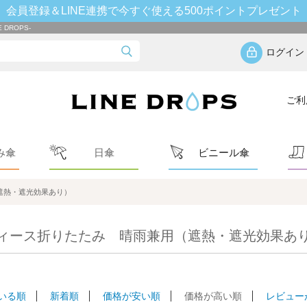
会員登録＆LINE連携で今すぐ使える500ポイントプレゼント
DROPS-
ログイン
ご利
み傘
日傘
ビニール傘
遮熱・遮光効果あり）
ィース折りたたみ 晴雨兼用（遮熱・遮光効果あり
いる順
新着順
価格が安い順
価格が高い順
レビュー