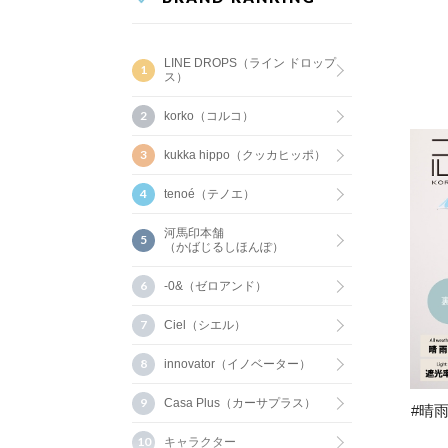
LINE DROPS（ライン ドロップ
ス）
korko（コルコ）
kukka hippo（クッカヒッポ）
tenoé（テノエ）
河馬印本舗
（かばじるしほんぽ）
-0&（ゼロアンド）
Ciel（シエル）
innovator（イノベーター）
Casa Plus（カーサプラス）
#晴雨
キャラクター