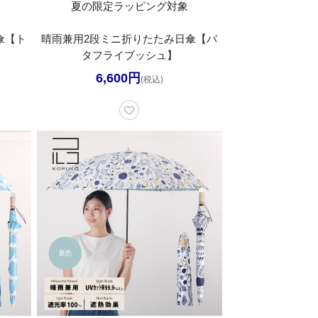
夏の限定ラッピング対象
傘【ト
晴雨兼用2段ミニ折りたたみ日傘【バ
タフライブッシュ】
6,600円
(税込)