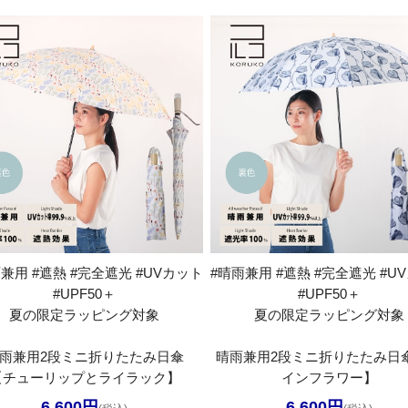
兼用 #遮熱 #完全遮光 #UVカット
#晴雨兼用 #遮熱 #完全遮光 #U
#UPF50＋
#UPF50＋
夏の限定ラッピング対象
夏の限定ラッピング対象
雨兼用2段ミニ折りたたみ日傘
晴雨兼用2段ミニ折りたたみ日
【チューリップとライラック】
インフラワー】
6,600円
6,600円