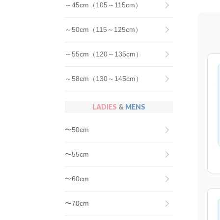
～45cm（105～115cm）
～50cm（115～125cm）
～55cm（120～135cm）
～58cm（130～145cm）
LADIES
&
MENS
〜50cm
〜55cm
〜60cm
〜70cm