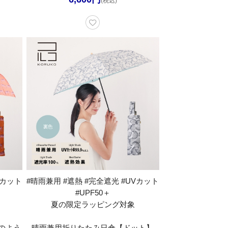
(税込)
Vカット
#晴雨兼用 #遮熱 #完全遮光 #UVカット
#UPF50＋
夏の限定ラッピング対象
のよう
晴雨兼用折りたたみ日傘【ドット】