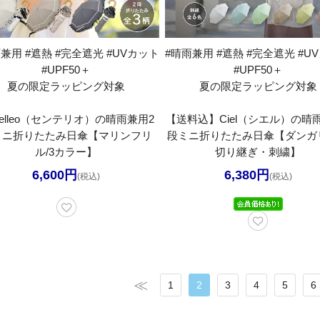
兼用 #遮熱 #完全遮光 #UVカット
#晴雨兼用 #遮熱 #完全遮光 #U
#UPF50＋
#UPF50＋
夏の限定ラッピング対象
夏の限定ラッピング対象
ntelleo（センテリオ）の晴雨兼用2
【送料込】Ciel（シエル）の晴
ミニ折りたたみ日傘【マリンフリ
段ミニ折りたたみ日傘【ダンガ
ル/3カラー】
切り継ぎ・刺繍】
6,600円
6,380円
(税込)
(税込)
1
2
3
4
5
6