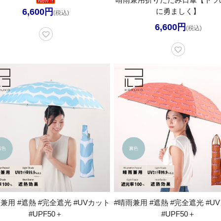
6,600円
に勇ましく】
(税込)
6,600円
(税込)
兼用 #遮熱 #完全遮光 #UVカット
#晴雨兼用 #遮熱 #完全遮光 #U
#UPF50＋
#UPF50＋