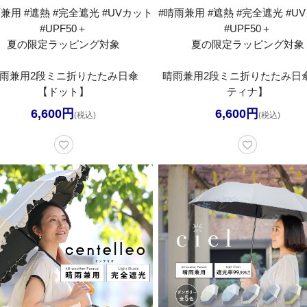
兼用 #遮熱 #完全遮光 #UVカット
#晴雨兼用 #遮熱 #完全遮光 #U
#UPF50＋
#UPF50＋
夏の限定ラッピング対象
夏の限定ラッピング対象
雨兼用2段ミニ折りたたみ日傘
晴雨兼用2段ミニ折りたたみ日
【ドット】
ティナ】
6,600円
6,600円
(税込)
(税込)