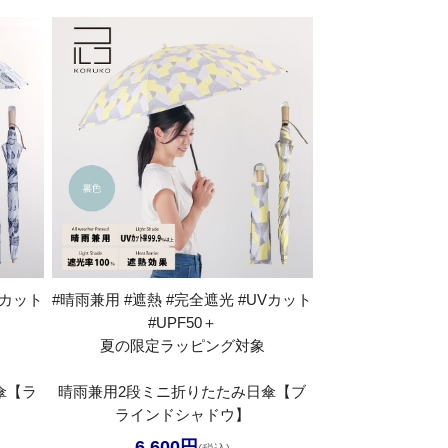
Vカット
#晴雨兼用 #遮熱 #完全遮光 #UVカット
#UPF50＋
夏の限定ラッピング対象
傘【ラ
晴雨兼用2段ミニ折りたたみ日傘【ブ
ラインドシャドウ】
6,600円