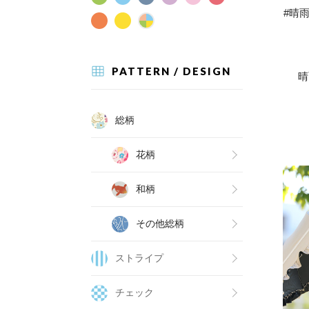
#晴雨
PATTERN / DESIGN
晴
総柄
花柄
和柄
その他総柄
ストライプ
チェック