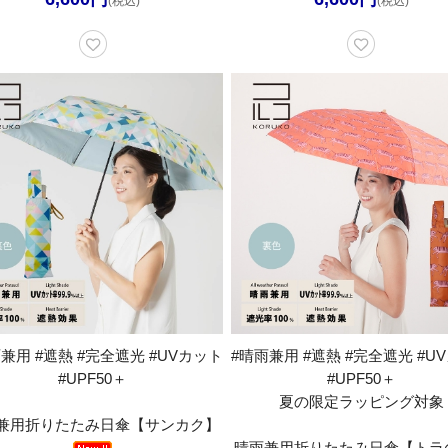
(税込)
(税込)
兼用 #遮熱 #完全遮光 #UVカット
#晴雨兼用 #遮熱 #完全遮光 #U
#UPF50＋
#UPF50＋
夏の限定ラッピング対象
兼用折りたたみ日傘【サンカク】
晴雨兼用折りたたみ日傘【トラ