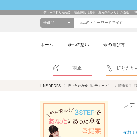
レディース折りたたみ 晴雨兼用（遮熱・遮光効果あり）の通販 -LINE 
ホーム
傘への想い
傘の選び方
雨傘
折りたた
LINE DROPS
折りたたみ傘（レディース）
晴雨兼用（
レデ
売れて