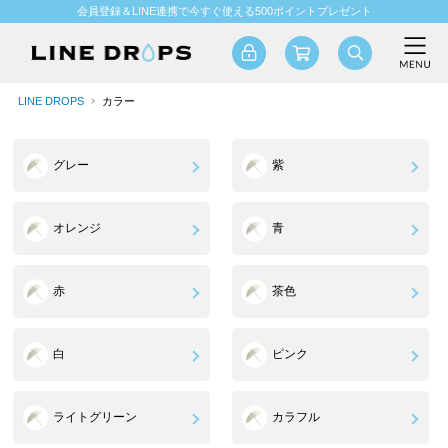
会員登録＆LINE連携で今すぐ使える500ポイントプレゼント
LINE DROPS
カラー
グレー
紫
オレンジ
青
赤
茶色
白
ピンク
ライトグリーン
カラフル