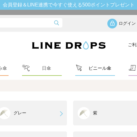
会員登録＆LINE連携で今すぐ使える500ポイントプレゼント
ログイン
ご利
み傘
日傘
ビニール傘
グレー
紫