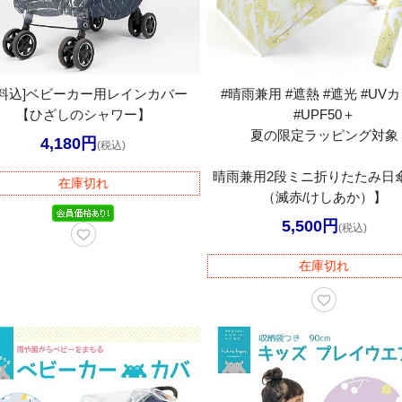
送料込]ベビーカー用レインカバー
#晴雨兼用 #遮熱 #遮光 #UV
【ひざしのシャワー】
#UPF50＋
夏の限定ラッピング対象
4,180円
(税込)
晴雨兼用2段ミニ折りたたみ日
在庫切れ
（滅赤/けしあか）】
5,500円
(税込)
在庫切れ