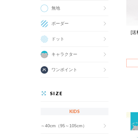
無地
ボーダー
[
ドット
キャラクター
ワンポイント
SIZE
KIDS
～40cm（95～105cm）