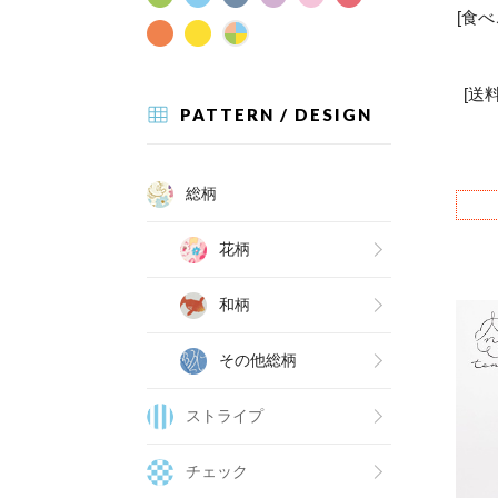
[食
[送
PATTERN / DESIGN
総柄
花柄
和柄
その他総柄
ストライプ
チェック