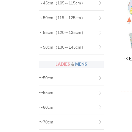
～45cm（105～115cm）
～50cm（115～125cm）
～55cm（120～135cm）
～58cm（130～145cm）
ベ
LADIES
&
MENS
〜50cm
〜55cm
〜60cm
〜70cm