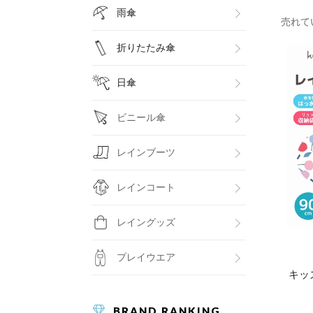
雨傘
売れて
折りたたみ傘
日傘
ビニール傘
レインブーツ
レインコート
レイングッズ
プレイウエア
キッ
BRAND RANKING