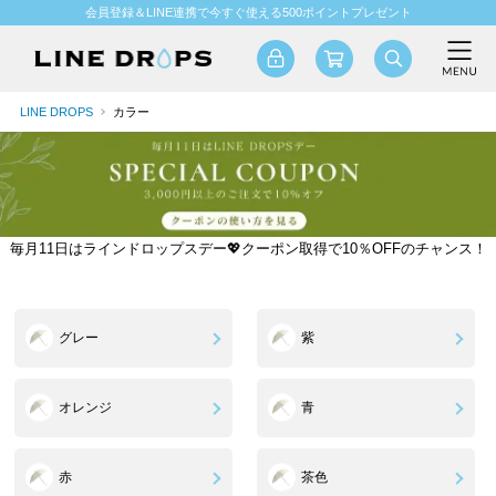
会員登録＆LINE連携で今すぐ使える500ポイントプレゼント
LINE DROPS
カラー
毎月11日はラインドロップスデー💖クーポン取得で10％OFFのチャンス！
グレー
紫
オレンジ
青
赤
茶色