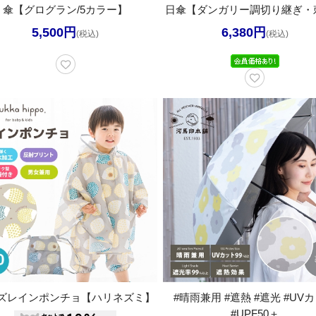
傘【グログラン/5カラー】
日傘【ダンガリー調切り継ぎ・
5,500円
6,380円
(税込)
(税込)
ズレインポンチョ【ハリネズミ】
#晴雨兼用 #遮熱 #遮光 #UV
#UPF50＋