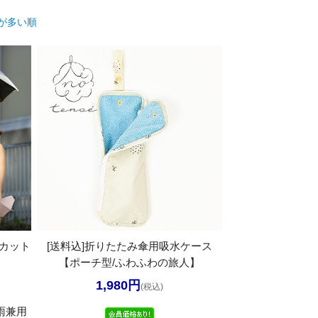
が多い順
Vカット
[送料込]折りたたみ傘用吸水ケース
【ポーチ型/ふわふわの旅人】
1,980円
(税込)
雨兼用