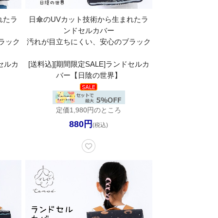
れたラ
日傘のUVカット技術から生まれたラ
ンドセルカバー
ラック
汚れが目立ちにくい、安心のブラック
ドセルカ
[送料込][期間限定SALE]ランドセルカ
】
バー【日陰の世界】
定価1,980円のところ
880円
(税込)