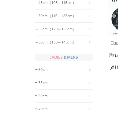
～45cm（105～115cm）
～50cm（115～125cm）
～55cm（120～135cm）
～58cm（130～145cm）
日傘
汚れ
LADIES
&
MENS
[送
〜50cm
〜55cm
〜60cm
〜70cm