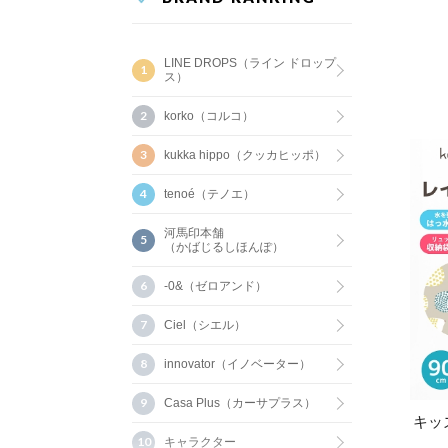
LINE DROPS（ライン ドロップ
ス）
korko（コルコ）
kukka hippo（クッカヒッポ）
tenoé（テノエ）
河馬印本舗
（かばじるしほんぽ）
-0&（ゼロアンド）
Ciel（シエル）
innovator（イノベーター）
Casa Plus（カーサプラス）
キッ
キャラクター