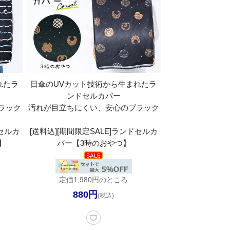
れたラ
日傘のUVカット技術から生まれたラ
ンドセルカバー
ラック
汚れが目立ちにくい、安心のブラック
ドセルカ
[送料込][期間限定SALE]ランドセルカ
】
バー【3時のおやつ】
定価1,980円のところ
880円
(税込)