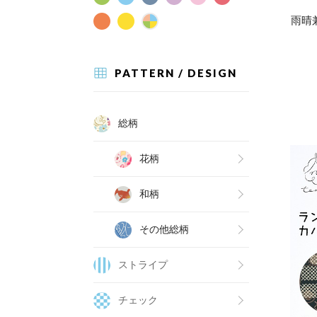
雨晴
PATTERN / DESIGN
総柄
花柄
和柄
その他総柄
ストライプ
チェック