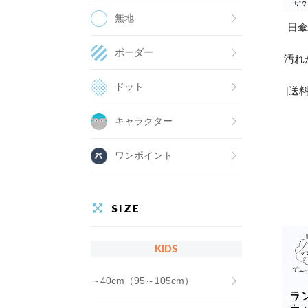
無地
日傘
ボーダー
汚れ
ドット
[送
キャラクター
ワンポイント
SIZE
KIDS
～40cm（95～105cm）