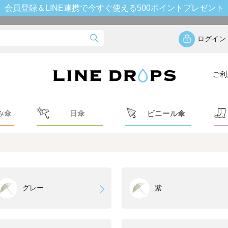
会員登録＆LINE連携で今すぐ使える500ポイントプレゼント
ログイン
ご利
み傘
日傘
ビニール傘
グレー
紫