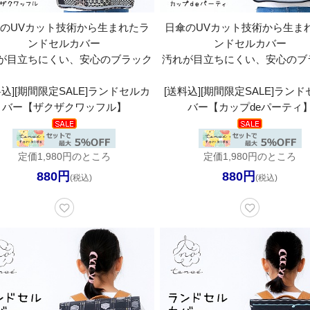
のUVカット技術から生まれたラ
日傘のUVカット技術から生ま
ンドセルカバー
ンドセルカバー
が目立ちにくい、安心のブラック
汚れが目立ちにくい、安心のブ
料込][期間限定SALE]ランドセルカ
[送料込][期間限定SALE]ラン
バー【ザクザクワッフル】
バー【カップdeパーティ
定価1,980円のところ
定価1,980円のところ
880円
880円
(税込)
(税込)