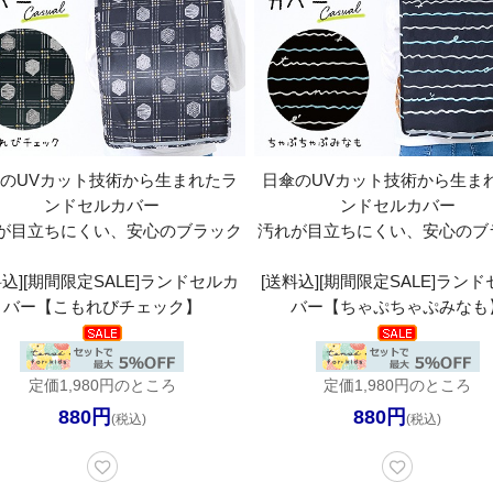
のUVカット技術から生まれたラ
日傘のUVカット技術から生ま
ンドセルカバー
ンドセルカバー
が目立ちにくい、安心のブラック
汚れが目立ちにくい、安心のブ
料込][期間限定SALE]ランドセルカ
[送料込][期間限定SALE]ラン
バー【こもれびチェック】
バー【ちゃぷちゃぷみなも
定価1,980円のところ
定価1,980円のところ
880円
880円
(税込)
(税込)