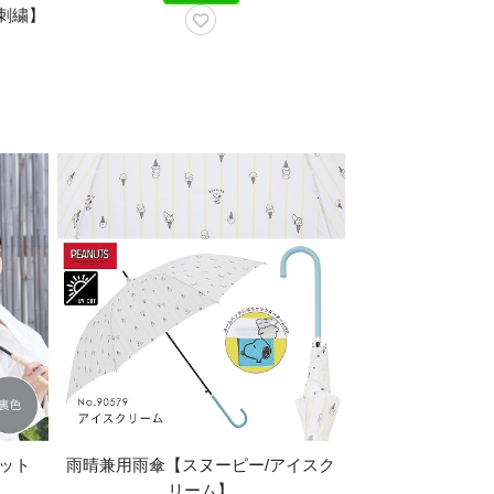
刺繍】
カット
雨晴兼用雨傘【スヌーピー/アイスク
リーム】