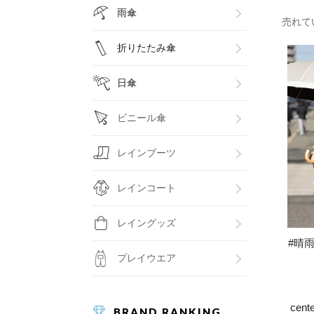
雨傘
売れて
折りたたみ傘
日傘
ビニール傘
レインブーツ
レインコート
レイングッズ
#晴雨
プレイウエア
ce
BRAND RANKING