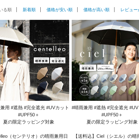
いる順
新着順
価格が安い順
価格が高い順
レビュー
兼用 #遮熱 #完全遮光 #UVカット
#晴雨兼用 #遮熱 #完全遮光 #U
#UPF50＋
#UPF50＋
夏の限定ラッピング対象
夏の限定ラッピング対象
ntelleo（センテリオ）の晴雨兼用日
【送料込】Ciel（シエル）の晴