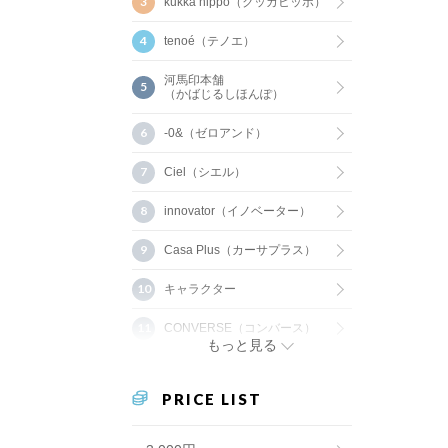
kukka hippo（クッカヒッポ）
tenoé（テノエ）
河馬印本舗
（かばじるしほんぽ）
-0&（ゼロアンド）
Ciel（シエル）
innovator（イノベーター）
Casa Plus（カーサプラス）
キャラクター
CONVERSE（コンバース）
もっと見る
PRICE LIST