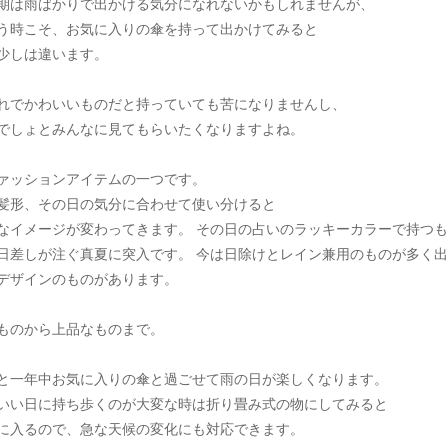
期は雨ばかりで出かける気分になれないかもしれませんが、
う時こそ、お気に入りの傘を持って出かけてみると
少しは違います。
れでかわいいものだと持っていても苦になりませんし、
でしょとみんなに見てもらいたくなりますよね。
ァッションアイテムの一つです。
髪形、その日の気分に合わせて使い分けると
なイメージが変わってきます。 その日の占いのラッキーカラーで持つも
日差しが注ぐ真夏に突入です。 今は日除けとレイン兼用のものが多く
デザインのものがあります。
ものから上品なものまで。
と一年中お気に入りの傘と過ごせて雨の日が楽しくなります。
いい日に持ち歩くのが大変な時は折り畳み式の物にしてみると
に入るので、急な天候の変化にも対応できます。