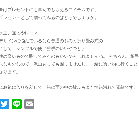
傘はプレゼントにも喜んでもらえるアイテムです。
プレゼントとして贈ってみるのはどうでしょうか。
水玉、無地やレース。
デザインに悩んでいるなら普通のものと折り畳み式の
にして、シンプルで使い勝手のいいやつとデ
性の高いもので贈ってみるのもいいかもしれませんね。 もちろん、相手
欠なものなので、沢山あっても困りませんし、一緒に買い物に行くこと
なります。
にお気に入りを差して一緒に雨の中の散歩もまた情緒溢れて素敵です。
F
T
Li
E
a
wi
n
m
c
tt
e
ail
e
er