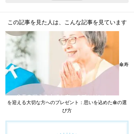
e
er
b
o
この記事を見た人は、こんな記事を見ています
o
k
傘寿
を迎える大切な方へのプレゼント：思いを込めた傘の選
び方