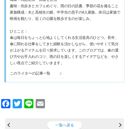
趣味：街歩きとカフェめぐり、雨の日の読書、季節の花を撮ること
家族構成：夫と高校生の娘、中学生の息子の4人家族。休日は家族で
映画を観たり、近くの公園を散歩するのが楽しみ。
ひとこと：
傘は毎日をちょっと心地よくしてくれる生活道具のひとつ。長年、
傘に関わる仕事をしてきた経験を活かしながら、使いやすくて気分
が上がるアイテムを日々探求しています。このブログでは、傘の選
び方やお手入れのコツ、雨の日を楽しくするアイデアなどを、やさ
しい視点でご紹介していきます。
このライターの記事一覧
F
T
Li
E
a
wi
n
m
c
tt
e
ail
一覧へ戻る