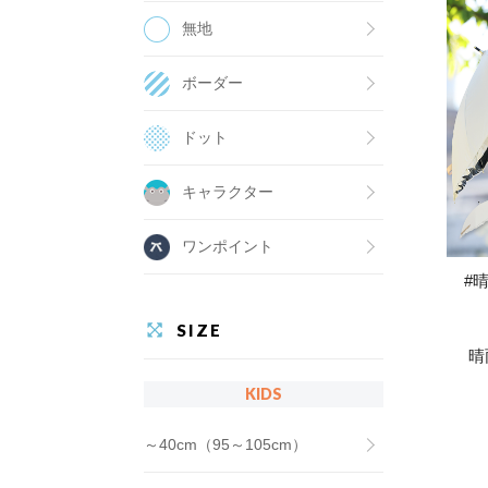
無地
ボーダー
ドット
キャラクター
ワンポイント
#
SIZE
晴
KIDS
～40cm（95～105cm）