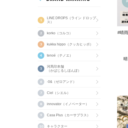
LINE DROPS（ライン ドロップ
ス）
#晴雨
korko（コルコ）
kukka hippo（クッカヒッポ）
tenoé（テノエ）
晴
河馬印本舗
（かばじるしほんぽ）
-0&（ゼロアンド）
Ciel（シエル）
innovator（イノベーター）
Casa Plus（カーサプラス）
キャラクター