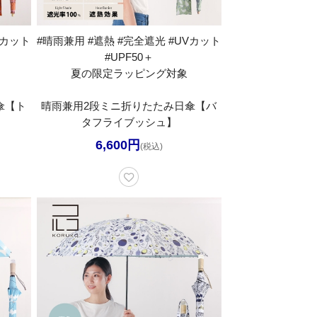
Vカット
#晴雨兼用 #遮熱 #完全遮光 #UVカット
#UPF50＋
夏の限定ラッピング対象
傘【ト
晴雨兼用2段ミニ折りたたみ日傘【バ
タフライブッシュ】
6,600円
(税込)