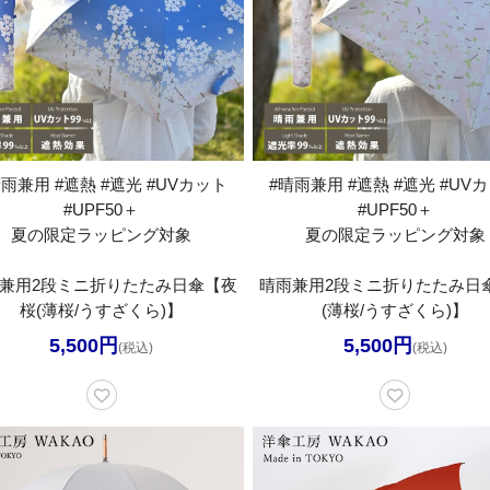
晴雨兼用 #遮熱 #遮光 #UVカット
#晴雨兼用 #遮熱 #遮光 #UV
#UPF50＋
#UPF50＋
夏の限定ラッピング対象
夏の限定ラッピング対象
兼用2段ミニ折りたたみ日傘【夜
晴雨兼用2段ミニ折りたたみ日
桜(薄桜/うすざくら)】
(薄桜/うすざくら)】
5,500円
5,500円
(税込)
(税込)