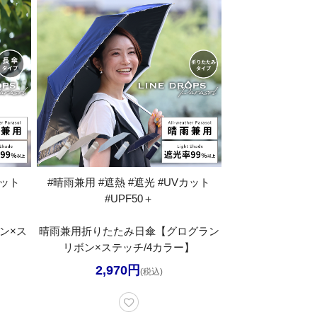
カット
#晴雨兼用 #遮熱 #遮光 #UVカット
#UPF50＋
ン×ス
晴雨兼用折りたたみ日傘【グログラン
リボン×ステッチ/4カラー】
2,970円
(税込)