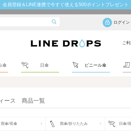
会員登録＆LINE連携で今すぐ使える500ポイントプレゼント
ログイン
ご利
み傘
日傘
ビニール傘
ィース 商品一覧
雨傘/長傘
雨傘/折りたたみ
日傘/