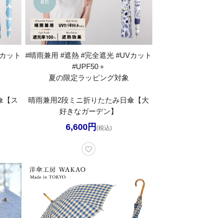
Vカット
#晴雨兼用 #遮熱 #完全遮光 #UVカット
#UPF50＋
夏の限定ラッピング対象
傘【ス
晴雨兼用2段ミニ折りたたみ日傘【大
好きなガーデン】
6,600円
(税込)