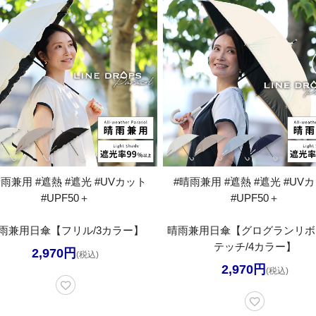
晴雨兼用 #遮熱 #遮光 #UVカット
#晴雨兼用 #遮熱 #遮光 #UV
#UPF50＋
#UPF50＋
雨兼用日傘【フリル/3カラー】
晴雨兼用日傘【グログランリボ
テッチ/4カラー】
2,970円
(税込)
2,970円
(税込)