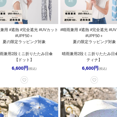
兼用 #遮熱 #完全遮光 #UVカット
#晴雨兼用 #遮熱 #完全遮光 #U
#UPF50＋
#UPF50＋
夏の限定ラッピング対象
夏の限定ラッピング対象
雨兼用2段ミニ折りたたみ日傘
晴雨兼用2段ミニ折りたたみ日
【ドット】
ティナ】
6,600円
6,600円
(税込)
(税込)