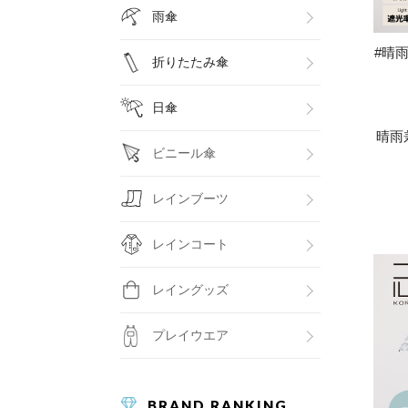
雨傘
#晴雨
折りたたみ傘
日傘
晴雨
ビニール傘
レインブーツ
レインコート
レイングッズ
プレイウエア
BRAND RANKING