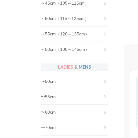
～45cm（105～115cm）
～50cm（115～125cm）
～55cm（120～135cm）
～58cm（130～145cm）
LADIES
&
MENS
〜50cm
〜55cm
〜60cm
〜70cm