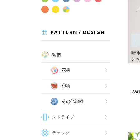
PATTERN / DESIGN
総柄
花柄
和柄
WA
その他総柄
ストライプ
チェック