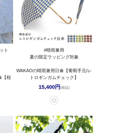
カット
#晴雨兼用
夏の限定ラッピング対象
WAKAOの晴雨兼用日傘【葡萄手元/レ
傘【桜
トロギンガムチェック】
15,400円
(税込)