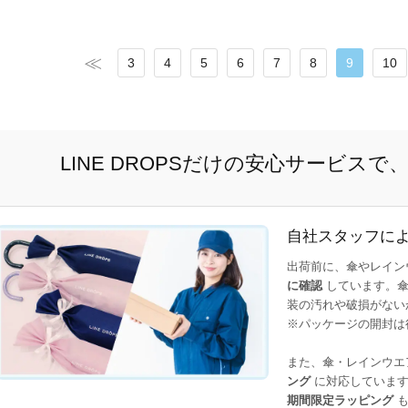
3
4
5
6
7
8
9
10
LINE DROPSだけの安心サービス
自社スタッフに
出荷前に、傘やレイン
に確認
しています。傘
装の汚れや破損がない
※パッケージの開封は
また、傘・レインウエ
ング
に対応しています
期間限定ラッピング
も