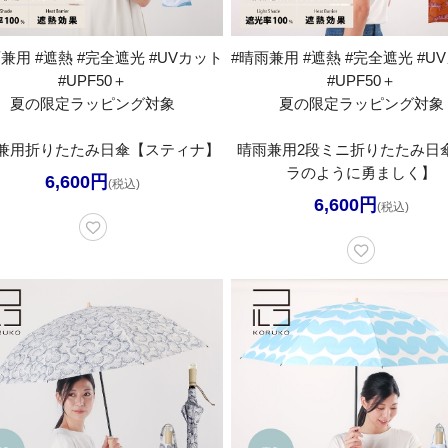
兼用 #遮熱 #完全遮光 #UVカット
#晴雨兼用 #遮熱 #完全遮光 #U
#UPF50＋
#UPF50＋
夏の限定ラッピング対象
夏の限定ラッピング対象
兼用折りたたみ日傘【スティナ】
晴雨兼用2段ミニ折りたたみ日
ラのように勇ましく】
6,600円
(税込)
6,600円
(税込)