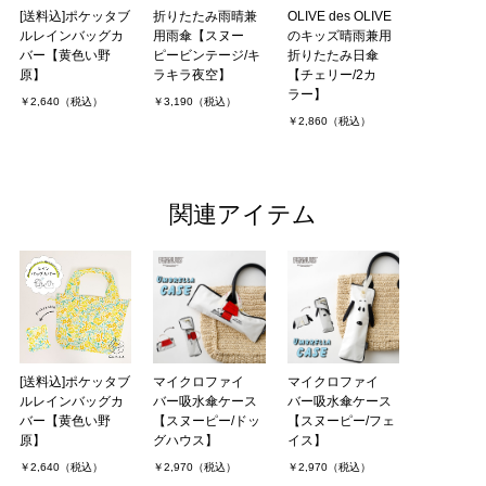
[送料込]ポケッタブ
折りたたみ雨晴兼
OLIVE des OLIVE
ルレインバッグカ
用雨傘【スヌー
のキッズ晴雨兼用
バー【黄色い野
ピービンテージ/キ
折りたたみ日傘
原】
ラキラ夜空】
【チェリー/2カ
ラー】
￥2,640（税込）
￥3,190（税込）
￥2,860（税込）
関連アイテム
[送料込]ポケッタブ
マイクロファイ
マイクロファイ
ルレインバッグカ
バー吸水傘ケース
バー吸水傘ケース
バー【黄色い野
【スヌーピー/ドッ
【スヌーピー/フェ
原】
グハウス】
イス】
￥2,640（税込）
￥2,970（税込）
￥2,970（税込）