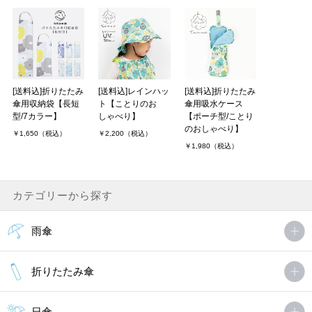
[送料込]折りたたみ
[送料込]レインハッ
[送料込]折りたたみ
傘用収納袋【長短
ト【ことりのお
傘用吸水ケース
型/7カラー】
しゃべり】
【ポーチ型/ことり
のおしゃべり】
￥1,650（税込）
￥2,200（税込）
￥1,980（税込）
カテゴリーから探す
雨傘
折りたたみ傘
日傘