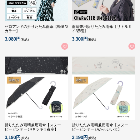
ゼロアンドの折りたたみ雨傘【軽量/6
雨晴兼用折りたたみ雨傘【リトルミ
カラー】
イ/収穫】
3,080円
3,300円
(税込)
(税込)
折りたたみ雨晴兼用雨傘【スヌー
折りたたみ雨晴兼用雨傘【スヌー
ピービンテージ/キラキラ夜空】
ピービンテージ/かわいい犬】
3,190円
3,190円
(税込)
(税込)