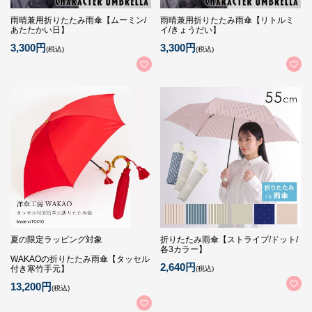
雨晴兼用折りたたみ雨傘【ムーミン/
雨晴兼用折りたたみ雨傘【リトルミ
あたたかい日】
イ/きょうだい】
3,300円
3,300円
(税込)
(税込)
夏の限定ラッピング対象
折りたたみ雨傘【ストライプ/ドット/
各3カラー】
WAKAOの折りたたみ雨傘【タッセル
2,640円
付き寒竹手元】
(税込)
13,200円
(税込)