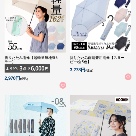
折りたたみ雨傘【超軽量無地/6カ
折りたたみ雨晴兼用雨傘【スヌー
ラー】
ピー/全5色】
3,278円
(税込)
2,970円
(税込)