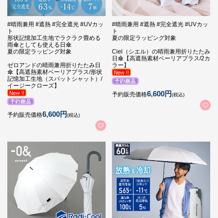
#晴雨兼用 #遮熱 #完全遮光 #UVカッ
#晴雨兼用 #遮熱 #完全遮光 #UVカッ
ト
ト
形状記憶加工生地でラクラク畳める
夏の限定ラッピング対象
雨傘としても使える日傘
夏の限定ラッピング対象
Ciel（シエル）の晴雨兼用折りたたみ
日傘【高遮熱素材ベーリアプラス/2カ
ゼロアンドの晴雨兼用折りたたみ日
ラー】
傘【高遮熱素材ベーリアプラス/形状
記憶加工生地（スパットシャット）/
イージークローズ】
6,600円
予約販売価格
(税込)
6,600円
予約販売価格
(税込)