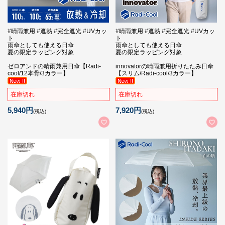
#晴雨兼用 #遮熱 #完全遮光 #UVカッ
#晴雨兼用 #遮熱 #完全遮光 #UVカッ
ト
ト
雨傘としても使える日傘
雨傘としても使える日傘
夏の限定ラッピング対象
夏の限定ラッピング対象
ゼロアンドの晴雨兼用日傘【Radi-
innovatorの晴雨兼用折りたたみ日傘
cool/12本骨/3カラー】
【スリム/Radi-cool/3カラー】
在庫切れ
在庫切れ
5,940円
7,920円
(税込)
(税込)