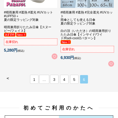
#晴雨兼用 #遮熱 #遮光 #UVカット
#晴雨兼用 #遮熱 #完全遮光 #UVカッ
#UPF50＋
ト
夏の限定ラッピング対象
雨傘としても使える日傘
夏の限定ラッピング対象
晴雨兼用折りたたみ日傘【スヌー
ピー/フェイス】
白の頂（いただき）の晴雨兼用折り
たたみ日傘【インサイド/ワイ
ド/Radi-cool/2パターン】
在庫切れ
在庫切れ
5,280円
(税込)
6,930円
(税込)
<
1
…
3
4
5
6
初めてご利用のかたへ