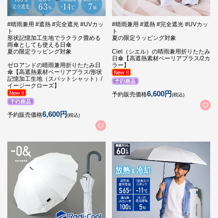
#晴雨兼用 #遮熱 #完全遮光 #UVカッ
#晴雨兼用 #遮熱 #完全遮光 #UVカッ
ト
ト
形状記憶加工生地でラクラク畳める
夏の限定ラッピング対象
雨傘としても使える日傘
夏の限定ラッピング対象
Ciel（シエル）の晴雨兼用折りたたみ
日傘【高遮熱素材ベーリアプラス/2カ
ゼロアンドの晴雨兼用折りたたみ日
ラー】
傘【高遮熱素材ベーリアプラス/形状
記憶加工生地（スパットシャット）/
イージークローズ】
6,600円
予約販売価格
(税込)
6,600円
予約販売価格
(税込)