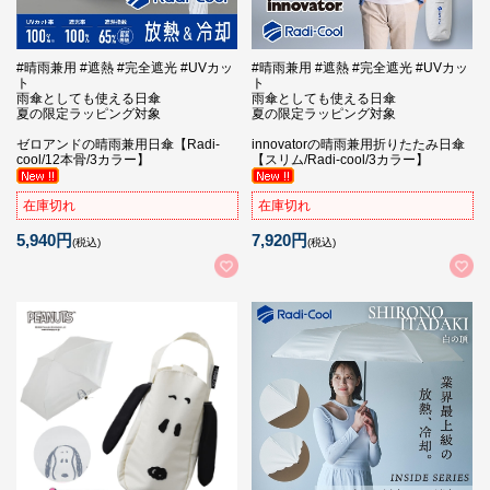
#晴雨兼用 #遮熱 #完全遮光 #UVカッ
#晴雨兼用 #遮熱 #完全遮光 #UVカッ
ト
ト
雨傘としても使える日傘
雨傘としても使える日傘
夏の限定ラッピング対象
夏の限定ラッピング対象
ゼロアンドの晴雨兼用日傘【Radi-
innovatorの晴雨兼用折りたたみ日傘
cool/12本骨/3カラー】
【スリム/Radi-cool/3カラー】
在庫切れ
在庫切れ
5,940円
7,920円
(税込)
(税込)