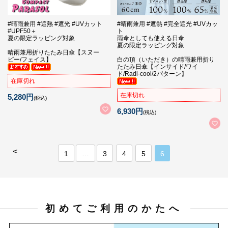
#晴雨兼用 #遮熱 #遮光 #UVカット
#晴雨兼用 #遮熱 #完全遮光 #UVカッ
#UPF50＋
ト
夏の限定ラッピング対象
雨傘としても使える日傘
夏の限定ラッピング対象
晴雨兼用折りたたみ日傘【スヌー
ピー/フェイス】
白の頂（いただき）の晴雨兼用折り
たたみ日傘【インサイド/ワイ
ド/Radi-cool/2パターン】
在庫切れ
在庫切れ
5,280円
(税込)
6,930円
(税込)
<
1
…
3
4
5
6
初めてご利用のかたへ