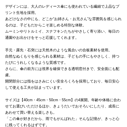
デザインには、大人のレディース傘にも使われている繊細で上品なプ
リント生地を採用。
あどけなさの中にも、どこか“お姉さん・お兄さん”な雰囲気を感じられ
るのは、子どもだからこそ楽しめる特別な体験。
ムーミンやリトルミイ、スナフキンたちがやさしく寄り添い、毎日の
通園やお出かけをそっと応援してくれます。
手元・露先・石突には天然木のような風合いの合板素材を使用。
自然なぬくもりを感じられる素材は、子どもの手にもやさしく、持つ
たびにうれしくなるような質感です。
さらに、傘の前方には視界を確保できる透明窓付きで、安全面にも配
慮。
開閉部分には指をはさみにくい安全ろくろを採用しており、毎日安心
して使える工夫が詰まっています。
サイズは【40cm・45cm・50cm・55cm】の4展開。年齢や体格に合わ
せてお選びいただけるほか、きょうだいでおそろいにしたり、成長に
あわせて買い替える楽しさも。
「この傘が好きだから、雨でもがんばれた」そんな記憶が、きっと心
に残ってくれるはずです。