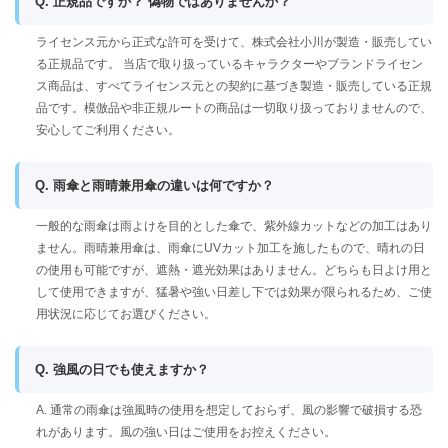
Q. 正規品ですか？ 偽物ではありませんか？
ライセンス元から正式な許可を受けて、株式会社小川が製造・販売してい
る正規品です。 当店で取り扱っているキャラクターやブランドライセン
ス商品は、すべてライセンス元との契約に基づき製造・販売している正規
品です。模倣品や非正規ルートの商品は一切取り扱っておりませんので、
安心してご利用ください。
Q. 雨傘と雨晴兼用傘の違いは何ですか？
一般的な雨傘は雨よけを目的とした傘で、紫外線カットなどの加工はあり
ません。雨晴兼用傘は、雨傘にUVカット加工を施したもので、晴れの日
の使用も可能ですが、遮熱・遮光効果はありません。どちらも日よけ用と
して使用できますが、猛暑や強い日差し下では効果が限られるため、ご使
用状況に応じてお選びください。
Q. 強風の日でも使えますか？
A. 通常の雨傘は強風時の使用を想定しておらず、風の影響で破損する恐
れがあります。風の強い日はご使用をお控えください。