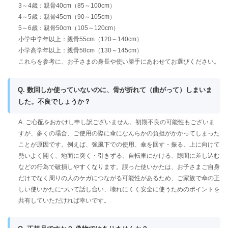
3～4歳：親骨40cm（85～100cm）
4～5歳：親骨45cm（90～105cm）
5～6歳：親骨50cm（105～120cm）
小学中学年以上：親骨55cm（120～140cm）
小学高学年以上：親骨58cm（130～145cm）
これらを参考に、お子さまの身長や使い勝手にあわせてお選びください。
Q. 数回しか使っていないのに、骨が折れて（曲がって）しまいま
した。不良でしょうか？
A. ご心配をおかけし申し訳ございません。初期不良の可能性もございま
すが、多くの場合、ご使用の際に傘になんらかの負担がかかってしまった
ことが原因です。例えば、強風下での使用、傘を回す・振る、上に向けて
勢いよく開く、地面に突く・引きずる、自転車にかける、隙間に差し込む
などの行為で破損しやすくなります。誤った使いかたは、お子さまご自身
だけでなく周りの人のケガにつながる可能性があるため、ご家族で傘の正
しい使いかたについて話し合い、壊れにくく安全に使うためのポイントを
共有していただければ幸いです。