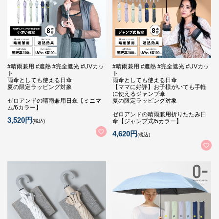
#晴雨兼用 #遮熱 #完全遮光 #UVカッ
#晴雨兼用 #遮熱 #完全遮光 #UVカッ
ト
ト
雨傘としても使える日傘
雨傘としても使える日傘
夏の限定ラッピング対象
【ママに好評】お子様がいても手軽
に使えるジャンプ傘
ゼロアンドの晴雨兼用日傘【ミニマ
夏の限定ラッピング対象
ム/6カラー】
ゼロアンドの晴雨兼用折りたたみ日
3,520円
傘【ジャンプ式/5カラー】
(税込)
4,620円
(税込)