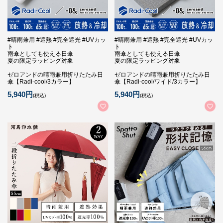
#晴雨兼用 #遮熱 #完全遮光 #UVカッ
#晴雨兼用 #遮熱 #完全遮光 #UVカッ
ト
ト
雨傘としても使える日傘
雨傘としても使える日傘
夏の限定ラッピング対象
夏の限定ラッピング対象
ゼロアンドの晴雨兼用折りたたみ日
ゼロアンドの晴雨兼用折りたたみ日
傘【Radi-cool/3カラー】
傘【Radi-cool/ワイド/3カラー】
5,940円
5,940円
(税込)
(税込)