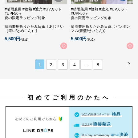
#晴雨兼用 #遮熱 #遮光 #UVカット
#晴雨兼用 #遮熱 #遮光 #UVカット
#UPF50＋
#UPF50＋
夏の限定ラッピング対象
夏の限定ラッピング対象
晴雨兼用折りたたみ日傘【あじさい
晴雨兼用折りたたみ日傘【ピンポン
（留紺/とめこん）】
マム(青藍/せいらん)】
5,500円
5,500円
(税込)
(税込)
>
1
2
3
4
…
8
初めてご利用のかたへ