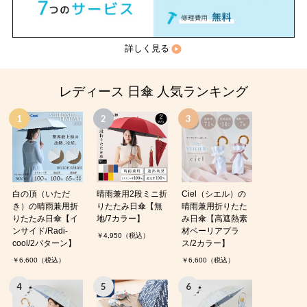
詳しく見る
レディース 日傘 人気ランキング
白の頂（いただ
晴雨兼用2段ミニ折
Ciel（シエル）の
き）の晴雨兼用折
りたたみ日傘【無
晴雨兼用折りたた
りたたみ日傘【イ
地/7カラー】
み日傘【高遮熱素
ンサイド/Radi-
材ベーリアプラ
￥4,950（税込）
cool/2パターン】
ス/2カラー】
￥6,600（税込）
￥6,600（税込）