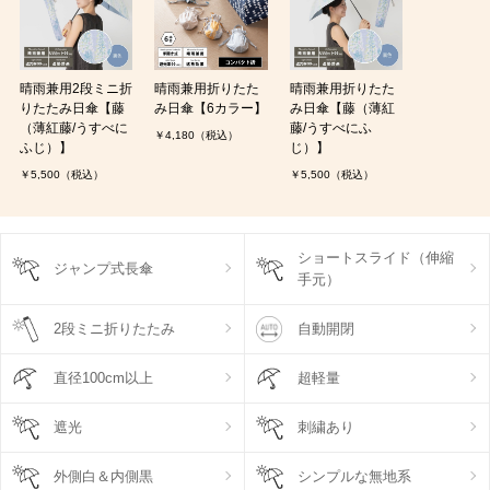
晴雨兼用2段ミニ折
晴雨兼用折りたた
晴雨兼用折りたた
りたたみ日傘【藤
み日傘【6カラー】
み日傘【藤（薄紅
（薄紅藤/うすべに
藤/うすべにふ
￥4,180（税込）
ふじ）】
じ）】
￥5,500（税込）
￥5,500（税込）
ショートスライド（伸縮
ジャンプ式長傘
手元）
2段ミニ折りたたみ
自動開閉
直径100cm以上
超軽量
遮光
刺繍あり
外側白＆内側黒
シンプルな無地系