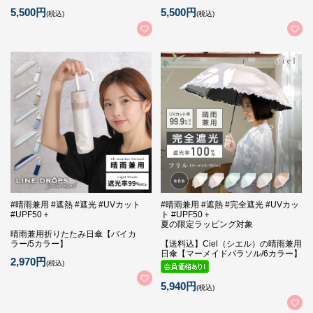
5,500円
5,500円
(税込)
(税込)
#晴雨兼用 #遮熱 #遮光 #UVカット
#晴雨兼用 #遮熱 #完全遮光 #UVカッ
#UPF50＋
ト #UPF50＋
夏の限定ラッピング対象
晴雨兼用折りたたみ日傘【バイカ
ラー/5カラー】
【送料込】Ciel（シエル）の晴雨兼用
日傘【マーメイドパラソル/6カラー】
2,970円
(税込)
5,940円
(税込)