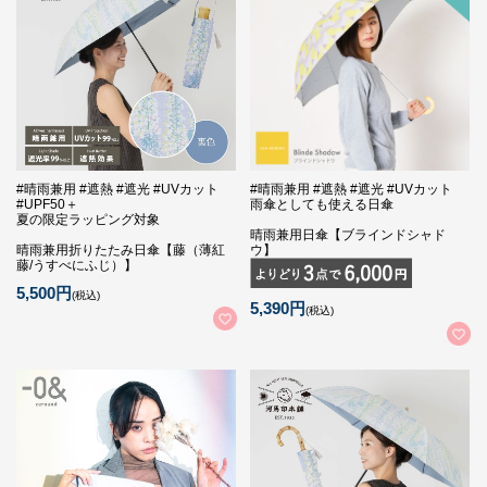
#晴雨兼用 #遮熱 #遮光 #UVカット
#晴雨兼用 #遮熱 #遮光 #UVカット
#UPF50＋
雨傘としても使える日傘
夏の限定ラッピング対象
晴雨兼用日傘【ブラインドシャド
晴雨兼用折りたたみ日傘【藤（薄紅
ウ】
藤/うすべにふじ）】
5,500円
(税込)
5,390円
(税込)