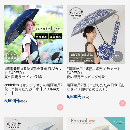
#晴雨兼用 #遮熱 #完全遮光 #UVカッ
#晴雨兼用 #遮熱 #遮光 #UVカット
ト #UPF50＋
#UPF50＋
夏の限定ラッピング対象
夏の限定ラッピング対象
centelleo（センテリオ）の晴雨兼用2
晴雨兼用2段ミニ折りたたみ日傘【あ
段ミニ折りたたみ日傘【フリル/4カ
じさい（留紺/とめこん）】
ラー】
5,500円
(税込)
5,500円
(税込)