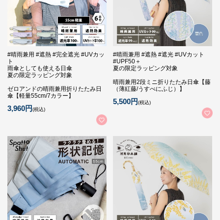
#晴雨兼用 #遮熱 #完全遮光 #UVカッ
#晴雨兼用 #遮熱 #遮光 #UVカット
ト
#UPF50＋
雨傘としても使える日傘
夏の限定ラッピング対象
夏の限定ラッピング対象
晴雨兼用2段ミニ折りたたみ日傘【藤
ゼロアンドの晴雨兼用折りたたみ日
（薄紅藤/うすべにふじ）】
傘【軽量55cm/7カラー】
5,500円
(税込)
3,960円
(税込)