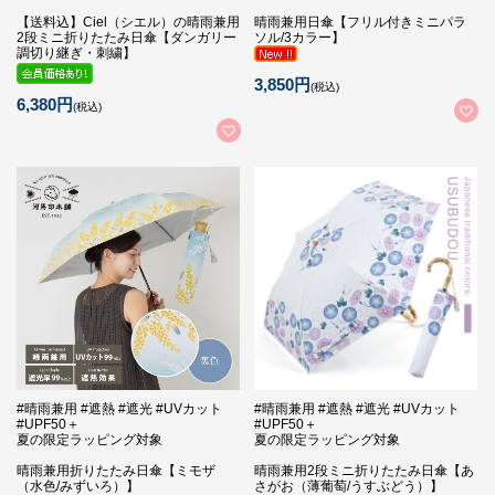
【送料込】Ciel（シエル）の晴雨兼用
晴雨兼用日傘【フリル付きミニパラ
2段ミニ折りたたみ日傘【ダンガリー
ソル/3カラー】
調切り継ぎ・刺繍】
3,850円
(税込)
6,380円
(税込)
#晴雨兼用 #遮熱 #遮光 #UVカット
#晴雨兼用 #遮熱 #遮光 #UVカット
#UPF50＋
#UPF50＋
夏の限定ラッピング対象
夏の限定ラッピング対象
晴雨兼用折りたたみ日傘【ミモザ
晴雨兼用2段ミニ折りたたみ日傘【あ
（水色/みずいろ）】
さがお（薄葡萄/うすぶどう）】