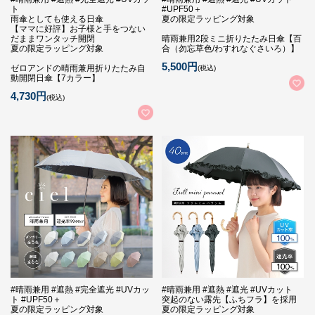
ト
#UPF50＋
雨傘としても使える日傘
夏の限定ラッピング対象
【ママに好評】お子様と手をつない
だままワンタッチ開閉
晴雨兼用2段ミニ折りたたみ日傘【百
夏の限定ラッピング対象
合（勿忘草色/わすれなぐさいろ）】
5,500円
ゼロアンドの晴雨兼用折りたたみ自
(税込)
動開閉日傘【7カラー】
4,730円
(税込)
#晴雨兼用 #遮熱 #完全遮光 #UVカッ
#晴雨兼用 #遮熱 #遮光 #UVカット
ト #UPF50＋
突起のない露先【ふちフラ】を採用
夏の限定ラッピング対象
夏の限定ラッピング対象