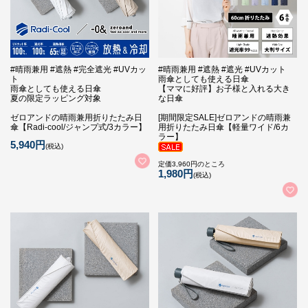
#晴雨兼用 #遮熱 #完全遮光 #UVカッ
#晴雨兼用 #遮熱 #遮光 #UVカット
ト
雨傘としても使える日傘
雨傘としても使える日傘
【ママに好評】お子様と入れる大き
夏の限定ラッピング対象
な日傘
ゼロアンドの晴雨兼用折りたたみ日
[期間限定SALE]ゼロアンドの晴雨兼
傘【Radi-cool/ジャンプ式/3カラー】
用折りたたみ日傘【軽量ワイド/6カ
ラー】
5,940円
(税込)
定価3,960円のところ
1,980円
(税込)