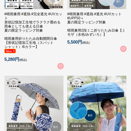
#晴雨兼用 #遮熱 #完全遮光 #UVカッ
#晴雨兼用 #遮熱 #遮光 #UVカット
ト
#UPF50＋
形状記憶加工生地でラクラク畳める
夏の限定ラッピング対象
雨傘としても使える日傘
夏の限定ラッピング対象
晴雨兼用2段ミニ折りたたみ日傘【ミ
モザ（水色/みずいろ）】
晴雨兼用折りたたみ自動開閉日傘
5,500円
【形状記憶加工生地（スパット
(税込)
シャット）/6カラー】
5,280円
(税込)