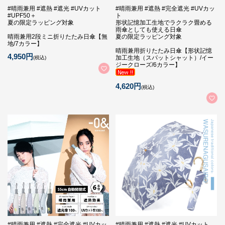
#晴雨兼用 #遮熱 #遮光 #UVカット
#晴雨兼用 #遮熱 #完全遮光 #UVカッ
#UPF50＋
ト
夏の限定ラッピング対象
形状記憶加工生地でラクラク畳める
雨傘としても使える日傘
晴雨兼用2段ミニ折りたたみ日傘【無
夏の限定ラッピング対象
地/7カラー】
晴雨兼用折りたたみ日傘【形状記憶
4,950円
加工生地（スパットシャット）/イー
(税込)
ジークローズ/6カラー】
4,620円
(税込)
#晴雨兼用 #遮熱 #完全遮光 #UVカッ
#晴雨兼用 #遮熱 #遮光 #UVカット