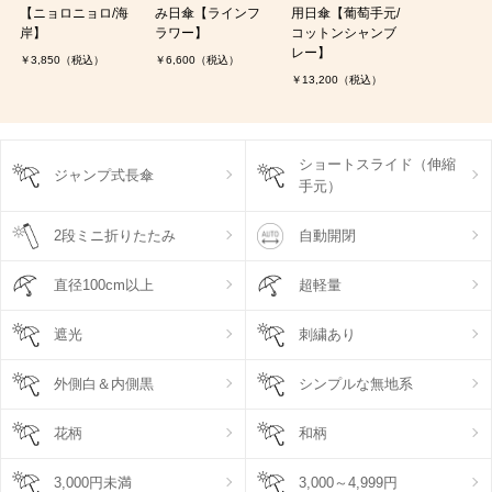
【ニョロニョロ/海
み日傘【ラインフ
用日傘【葡萄手元/
岸】
ラワー】
コットンシャンブ
レー】
￥3,850（税込）
￥6,600（税込）
￥13,200（税込）
ショートスライド（伸縮
ジャンプ式長傘
手元）
2段ミニ折りたたみ
自動開閉
直径100cm以上
超軽量
遮光
刺繍あり
外側白＆内側黒
シンプルな無地系
花柄
和柄
3,000円未満
3,000～4,999円