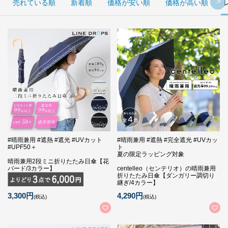
売れている順
新着順
価格が安い順
価格が高い順
#晴雨兼用 #遮熱 #遮光 #UVカット
#晴雨兼用 #遮熱 #完全遮光 #UVカッ
#UPF50＋
ト
夏の限定ラッピング対象
晴雨兼用2段ミニ折りたたみ日傘【花
バード/3カラー】
centelleo（センテリオ）の晴雨兼用
折りたたみ日傘【ダンガリー調切り
継ぎ/4カラー】
3,300円
4,290円
(税込)
(税込)