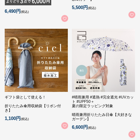
5,500円
(税込)
6,490円
(税込)
ギフト袋として使える！
#晴雨兼用 #遮熱 #完全遮光 #UVカッ
ト #UPF50＋
折りたたみ傘用収納袋【リボン付
夏の限定ラッピング対象
き】
晴雨兼用折りたたみ日傘【大好きな
1,100円
ガーデン】
(税込)
6,600円
(税込)