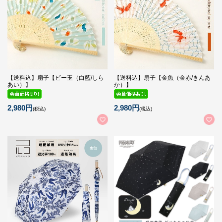
【送料込】扇子【ビー玉（白藍/しら
【送料込】扇子【金魚（金赤/きんあ
あい）】
か）】
2,980円
2,980円
(税込)
(税込)