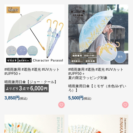
#晴雨兼用 #遮熱 #遮光 #UVカット
#晴雨兼用 #遮熱 #遮光 #UVカット
#UPF50＋
#UPF50＋
夏の限定ラッピング対象
晴雨兼用日傘【ジョー・クール】
晴雨兼用日傘【ミモザ（水色/みずい
ろ）】
3,850円
5,500円
(税込)
(税込)