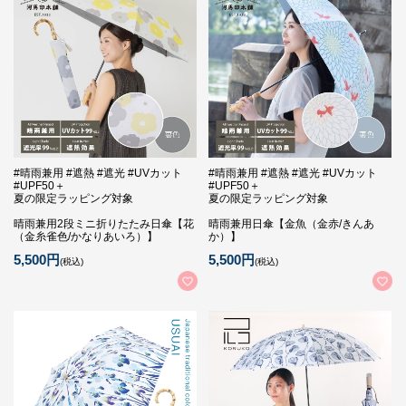
#晴雨兼用 #遮熱 #遮光 #UVカット
#晴雨兼用 #遮熱 #遮光 #UVカット
#UPF50＋
#UPF50＋
夏の限定ラッピング対象
夏の限定ラッピング対象
晴雨兼用2段ミニ折りたたみ日傘【花
晴雨兼用日傘【金魚（金赤/きんあ
（金糸雀色/かなりあいろ）】
か）】
5,500円
5,500円
(税込)
(税込)