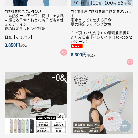
#遮熱 #遮光 #UPF50+
#晴雨兼用 #遮熱 #完全遮光 #UVカッ
「遮熱クールアップ」使用！そよ風
ト
を感じる日傘＊おとなも子どもも使
雨傘としても使える日傘
えるデザイン
夏の限定ラッピング対象
夏の限定ラッピング対象
白の頂（いただき）の晴雨兼用折り
日傘【そよパラ】
たたみ日傘【インサイド/Radi-cool/2
パターン】
3,850円
(税込)
6,600円
(税込)