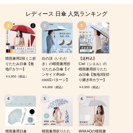
レディース 日傘 人気ランキング
晴雨兼用2段ミニ折
白の頂（いただ
【送料込】
りたたみ日傘【無
き）の晴雨兼用折
Ciel（シエル）の
地/7カラー】
りたたみ日傘【イ
晴雨兼用折りたた
ンサイド/Radi-
み日傘【無地3段切
￥4,950（税込）
cool/2パターン】
り継ぎ/8カラー】
￥6,600（税込）
￥4,950（税込）
晴雨兼用日傘
晴雨兼用折りたた
WAKAOの晴雨兼