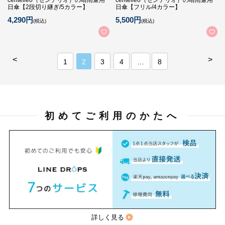
日傘【2段切り継ぎ/5カラー】
日傘【フリル/4カラー】
4,290円
5,500円
(税込)
(税込)
<
>
1
2
3
4
…
8
初めてご利用のかたへ
詳しく見る