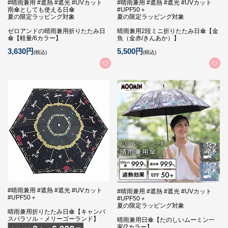
#晴雨兼用 #遮熱 #遮光 #UVカット
#晴雨兼用 #遮熱 #遮光 #UVカット
雨傘としても使える日傘
#UPF50＋
夏の限定ラッピング対象
夏の限定ラッピング対象
ゼロアンドの晴雨兼用折りたたみ日
晴雨兼用2段ミニ折りたたみ日傘【金
傘【軽量/6カラー】
魚（金赤/きんあか）】
3,630円
5,500円
(税込)
(税込)
#晴雨兼用 #遮熱 #遮光 #UVカット
#晴雨兼用 #遮熱 #遮光 #UVカット
#UPF50＋
#UPF50＋
夏の限定ラッピング対象
晴雨兼用折りたたみ日傘【キャンバ
スパラソル・メリーゴーランド】
晴雨兼用日傘【たのしいムーミン一
家/2カラー】