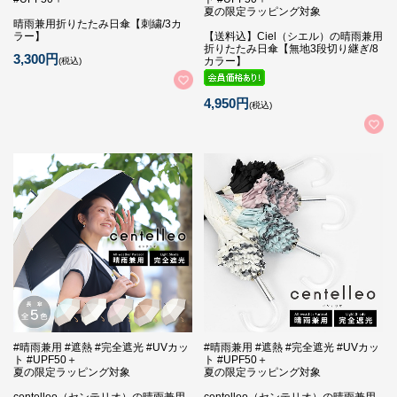
夏の限定ラッピング対象
晴雨兼用折りたたみ日傘【刺繍/3カ
ラー】
【送料込】Ciel（シエル）の晴雨兼用
折りたたみ日傘【無地3段切り継ぎ/8
3,300円
カラー】
(税込)
4,950円
(税込)
#晴雨兼用 #遮熱 #完全遮光 #UVカッ
#晴雨兼用 #遮熱 #完全遮光 #UVカッ
ト #UPF50＋
ト #UPF50＋
夏の限定ラッピング対象
夏の限定ラッピング対象
centelleo（センテリオ）の晴雨兼用
centelleo（センテリオ）の晴雨兼用