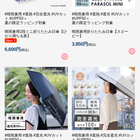
#晴雨兼用 #遮熱 #完全遮光 #UVカッ
#晴雨兼用 #遮熱 #遮光 #UVカット
ト #UPF50＋
#UPF50＋
夏の限定ラッピング対象
夏の限定ラッピング対象
晴雨兼用2段ミニ折りたたみ日傘【ひ
晴雨兼用折りたたみ日傘【スヌー
かり満ちる夜】
ピー】
3,850円
(税込)
6,600円
(税込)
#晴雨兼用 #遮熱 #遮光 #UVカット
#晴雨兼用 #遮熱 #完全遮光 #UVカッ
#UPF50＋
ト #UPF50＋