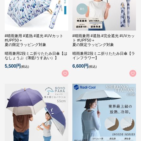
#晴雨兼用 #遮熱 #遮光 #UVカット
#晴雨兼用 #遮熱 #完全遮光 #UVカッ
#UPF50＋
ト #UPF50＋
夏の限定ラッピング対象
夏の限定ラッピング対象
晴雨兼用2段ミニ折りたたみ日傘【は
晴雨兼用2段ミニ折りたたみ日傘【ラ
なしょうぶ（薄藍/うすあい）】
インフラワー】
5,500円
6,600円
(税込)
(税込)