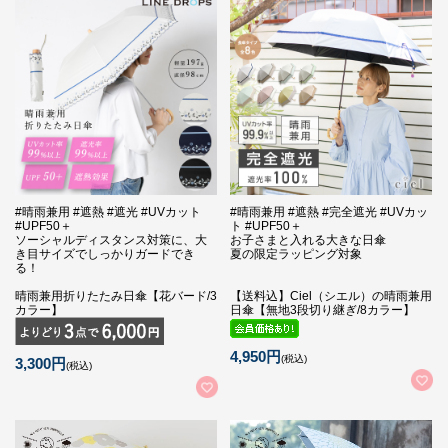
#晴雨兼用 #遮熱 #遮光 #UVカット
#晴雨兼用 #遮熱 #完全遮光 #UVカッ
#UPF50＋
ト #UPF50＋
ソーシャルディスタンス対策に、大
お子さまと入れる大きな日傘
き目サイズでしっかりガードでき
夏の限定ラッピング対象
る！
晴雨兼用折りたたみ日傘【花バード/3
【送料込】Ciel（シエル）の晴雨兼用
カラー】
日傘【無地3段切り継ぎ/8カラー】
4,950円
(税込)
3,300円
(税込)