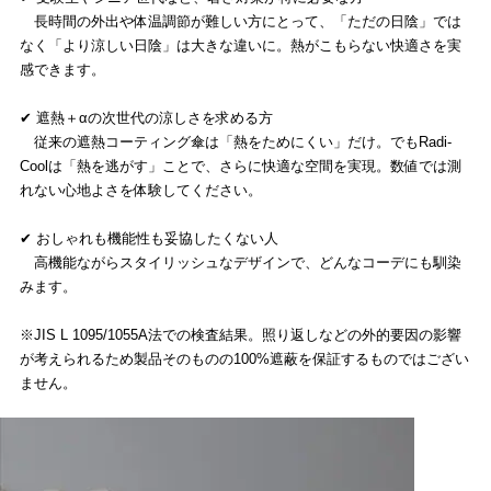
長時間の外出や体温調節が難しい方にとって、「ただの日陰」では
なく「より涼しい日陰」は大きな違いに。熱がこもらない快適さを実
感できます。
✔ 遮熱＋αの次世代の涼しさを求める方
従来の遮熱コーティング傘は「熱をためにくい」だけ。でもRadi-
Coolは「熱を逃がす」ことで、さらに快適な空間を実現。数値では測
れない心地よさを体験してください。
✔ おしゃれも機能性も妥協したくない人
高機能ながらスタイリッシュなデザインで、どんなコーデにも馴染
みます。
※JIS L 1095/1055A法での検査結果。照り返しなどの外的要因の影響
が考えられるため製品そのものの100%遮蔽を保証するものではござい
ません。