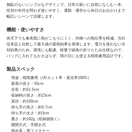
無駄のないシンプルなデザインで、日常の装いに自然になじむ一本。
性別や年代を問わず使いやすく、通勤・通学から休日のお出かけまで
幅広いシーンで活躍します。
機能・使いやすさ
炎天下でも傘表面に熱がこもりにくく、内側への熱伝導を軽減。当社
従来品と比較して最大値の遮熱効果を発揮します。電力を使わない冷
却効果のため、環境にも配慮。軽量で細身の折りたたみ仕様なので、
バッグに入れてもかさばらず、雨の日にも使える晴雨兼用設計です。
製品スペック
用途：晴雨兼用（UVカット率・遮光率100%）
親骨の長さ：55cm
全長：約51.5cm
収納時の長さ：約23cm
直径：約100cm
持ち手の長さ：約0.7cm
持ち手の太さ：約3cm
重さ：約192g（収納袋除く）
開閉方式：手開き式
留め具：面ファスナー