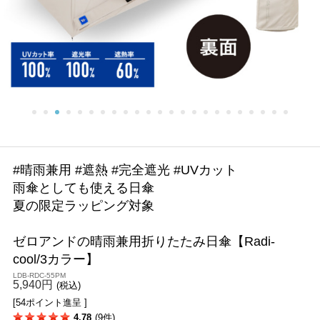
#晴雨兼用 #遮熱 #完全遮光 #UVカット
雨傘としても使える日傘
夏の限定ラッピング対象
ゼロアンドの晴雨兼用折りたたみ日傘【Radi-
cool/3カラー】
LDB-RDC-55PM
5,940円
(税込)
[54ポイント進呈 ]
4.78
(9件)