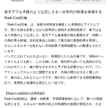
商品説明
サイズ詳細
LINE DROPSの想い
炎天下でも木陰のような涼しさを―次世代の快適を体感する
Radi-Cool日傘
「Radi-Cool日傘」は、放射冷却技術を駆使した革新的なアイテムで
す。受ける熱を反射しながら効率的に放熱する独自技術で、傘下はま
るで木陰のような涼しさ。炎天下でも傘表面が熱を蓄積せず、内側へ
の熱伝導も軽減。当社従来品と比較して最大値の遮熱効果を実現し、
さらにエネルギーを使わない冷却効果で地球温暖化への配慮もされて
います。
バッグに入れてもかさばらない、軽量折りたたみ日傘です。500mlペッ
トボトルよりも軽く、しかも細いため、毎日持ち歩いても負担が少な
いのがポイント。傘の骨をポキポキと手で折る必要がないので、ワン
アクションでスムーズに開閉できます。共袋の間口が大きく開くの
で、傘の出し入れもスムーズです。雨の日にも使用できる晴雨兼用設
計で、実用性と快適性を両立した一品です。
【Radi-Cool技術の活用実績】
Radi-Cool技術は、建材・自動車・宇宙関連技術において、数々の実績
を誇ります。エネルギー効率の向上や快適性の改善が実現され、さま