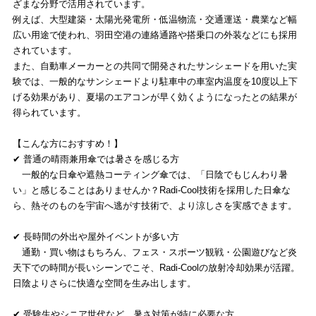
ざまな分野で活用されています。
例えば、大型建築・太陽光発電所・低温物流・交通運送・農業など幅
広い用途で使われ、羽田空港の連絡通路や搭乗口の外装などにも採用
されています。
また、自動車メーカーとの共同で開発されたサンシェードを用いた実
験では、一般的なサンシェードより駐車中の車室内温度を10度以上下
げる効果があり、夏場のエアコンが早く効くようになったとの結果が
得られています。
【こんな方におすすめ！】
✔ 普通の晴雨兼用傘では暑さを感じる方
一般的な日傘や遮熱コーティング傘では、「日陰でもじんわり暑
い」と感じることはありませんか？Radi-Cool技術を採用した日傘な
ら、熱そのものを宇宙へ逃がす技術で、より涼しさを実感できます。
✔ 長時間の外出や屋外イベントが多い方
通勤・買い物はもちろん、フェス・スポーツ観戦・公園遊びなど炎
天下での時間が長いシーンでこそ、Radi-Coolの放射冷却効果が活躍。
日陰よりさらに快適な空間を生み出します。
✔ 受験生やシニア世代など、暑さ対策が特に必要な方