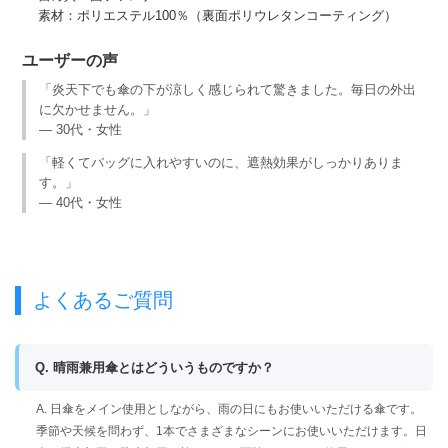
素材：ポリエステル100％（裏面ポリウレタンコーティング）
ユーザーの声
「炎天下でも傘の下が涼しく感じられて驚きました。毎日の外出
に欠かせません。」
— 30代・女性
「軽くてバッグに入れやすいのに、遮熱効果がしっかりありま
す。」
— 40代・女性
よくあるご質問
Q. 晴雨兼用傘とはどういうものですか？
A. 日傘をメイン使用としながら、雨の日にもお使いいただける傘です。
季節や天候を問わず、1本でさまざまなシーンにお使いいただけます。日