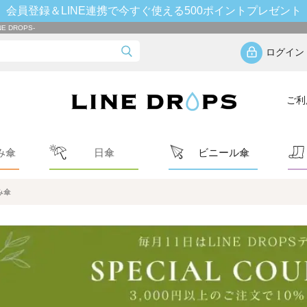
会員登録＆LINE連携で今すぐ使える500ポイントプレゼント
 DROPS-
ログイン
ご利
み傘
日傘
ビニール傘
み傘