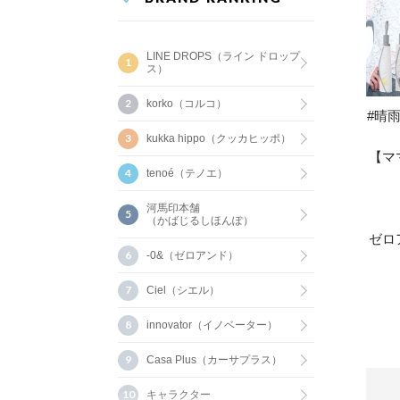
LINE DROPS（ライン ドロップ
ス）
korko（コルコ）
#晴雨
kukka hippo（クッカヒッポ）
【マ
tenoé（テノエ）
河馬印本舗
（かばじるしほんぽ）
ゼロ
-0&（ゼロアンド）
Ciel（シエル）
innovator（イノベーター）
Casa Plus（カーサプラス）
キャラクター