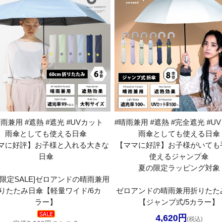
晴雨兼用 #遮熱 #遮光 #UVカット
#晴雨兼用 #遮熱 #完全遮光 #U
雨傘としても使える日傘
雨傘としても使える日傘
マに好評】お子様と入れる大きな
【ママに好評】お子様がいても
日傘
使えるジャンプ傘
夏の限定ラッピング対象
間限定SALE]ゼロアンドの晴雨兼用
りたたみ日傘【軽量ワイド/6カ
ゼロアンドの晴雨兼用折りたた
ラー】
【ジャンプ式/5カラー】
4,620円
(税込)