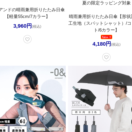
夏の限定ラッピング対象
アンドの晴雨兼用折りたたみ日傘
【軽量55cm/7カラー】
晴雨兼用折りたたみ日傘【形状
工生地（スパットシャット）/コ
3,960円
(税込)
ト/6カラー】
4,180円
(税込)