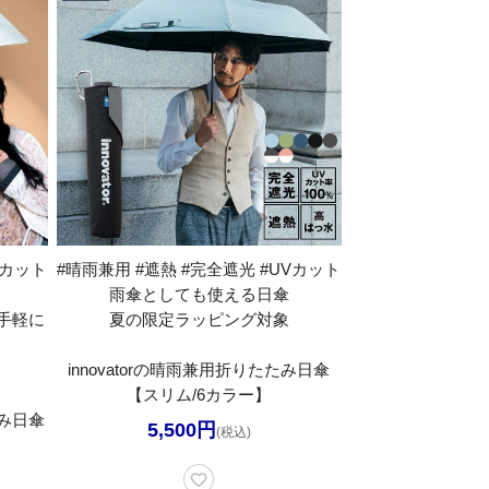
Vカット
#晴雨兼用 #遮熱 #完全遮光 #UVカット
雨傘としても使える日傘
手軽に
夏の限定ラッピング対象
innovatorの晴雨兼用折りたたみ日傘
【スリム/6カラー】
み日傘
5,500円
(税込)