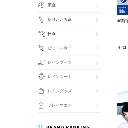
雨傘
折りたたみ傘
#晴雨
日傘
ゼロ
ビニール傘
レインブーツ
レインコート
レイングッズ
プレイウエア
BRAND RANKING