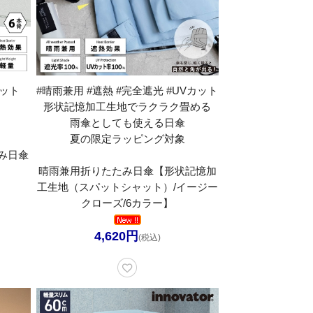
カット
#晴雨兼用 #遮熱 #完全遮光 #UVカット
形状記憶加工生地でラクラク畳める
雨傘としても使える日傘
夏の限定ラッピング対象
み日傘
晴雨兼用折りたたみ日傘【形状記憶加
工生地（スパットシャット）/イージー
クローズ/6カラー】
4,620円
(税込)