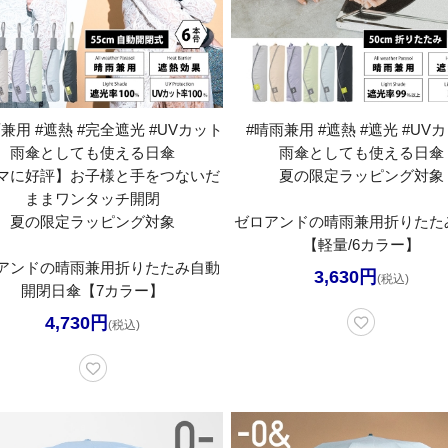
兼用 #遮熱 #完全遮光 #UVカット
#晴雨兼用 #遮熱 #遮光 #UV
雨傘としても使える日傘
雨傘としても使える日傘
マに好評】お子様と手をつないだ
夏の限定ラッピング対象
ままワンタッチ開閉
夏の限定ラッピング対象
ゼロアンドの晴雨兼用折りたた
【軽量/6カラー】
アンドの晴雨兼用折りたたみ自動
3,630円
(税込)
開閉日傘【7カラー】
4,730円
(税込)