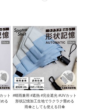
Vカット
#晴雨兼用 #遮熱 #完全遮光 #UVカット
畳める
形状記憶加工生地でラクラク畳める
雨傘としても使える日傘