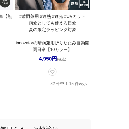
傘【無
#晴雨兼用 #遮熱 #遮光 #UVカット
雨傘としても使える日傘
夏の限定ラッピング対象
innovatorの晴雨兼用折りたたみ自動開
閉日傘【10カラー】
4,950円
(税込)
32 件中 1-15 件表示