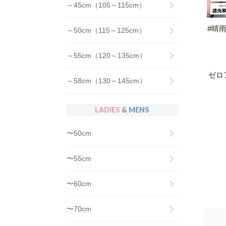
～45cm（105～115cm）
#晴雨
～50cm（115～125cm）
～55cm（120～135cm）
ゼロ
～58cm（130～145cm）
LADIES
&
MENS
〜50cm
〜55cm
〜60cm
〜70cm