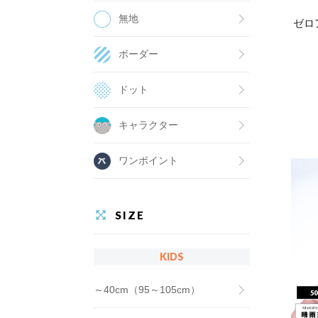
無地
ゼロ
ボーダー
ドット
キャラクター
ワンポイント
SIZE
KIDS
～40cm（95～105cm）