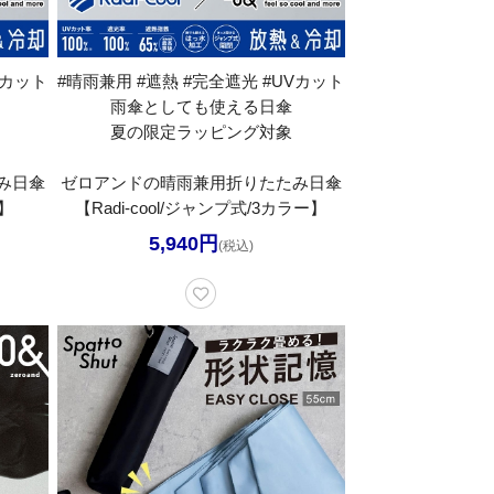
Vカット
#晴雨兼用 #遮熱 #完全遮光 #UVカット
雨傘としても使える日傘
夏の限定ラッピング対象
み日傘
ゼロアンドの晴雨兼用折りたたみ日傘
ー】
【Radi-cool/ジャンプ式/3カラー】
5,940円
(税込)