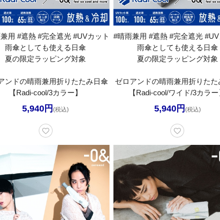
兼用 #遮熱 #完全遮光 #UVカット
#晴雨兼用 #遮熱 #完全遮光 #U
雨傘としても使える日傘
雨傘としても使える日傘
夏の限定ラッピング対象
夏の限定ラッピング対象
アンドの晴雨兼用折りたたみ日傘
ゼロアンドの晴雨兼用折りたた
【Radi-cool/3カラー】
【Radi-cool/ワイド/3カラ
5,940円
5,940円
(税込)
(税込)