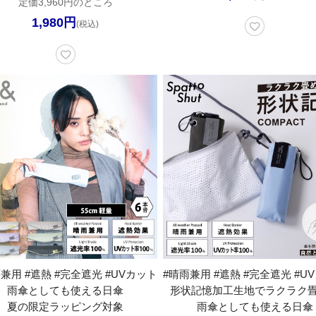
定価3,960円のところ
1,980円
(税込)
兼用 #遮熱 #完全遮光 #UVカット
#晴雨兼用 #遮熱 #完全遮光 #U
雨傘としても使える日傘
形状記憶加工生地でラクラク
夏の限定ラッピング対象
雨傘としても使える日傘