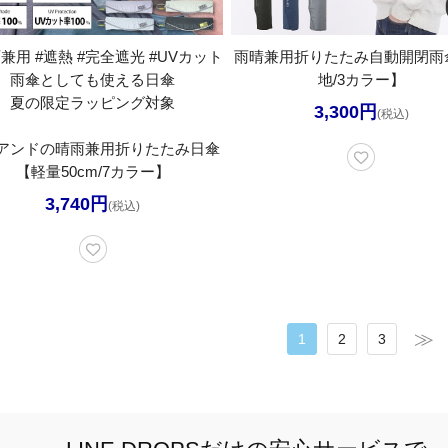
兼用 #遮熱 #完全遮光 #UVカット
雨晴兼用折りたたみ自動開閉雨
雨傘としても使える日傘
地/3カラー】
夏の限定ラッピング対象
3,300円
(税込)
アンドの晴雨兼用折りたたみ日傘
【軽量50cm/7カラー】
3,740円
(税込)
1
2
3