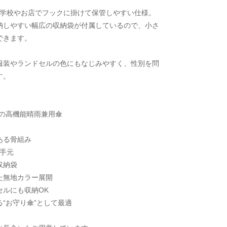
、学校やお店でフックに掛けて保管しやすい仕様。
納しやすい幅広の収納袋が付属しているので、小さ
できます。
服装やランドセルの色にもなじみやすく、性別を問
す。
水の高機能晴雨兼用傘
ある骨組み
手元
収納袋
た無地カラー展開
セルにも収納OK
“お守り傘”として最適