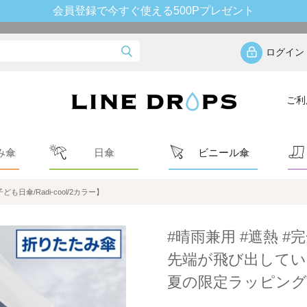
会員登録で今すぐ使える500Pプレゼント
ログイン
ご利
み傘
日傘
ビニール傘
傘/Radi-cool/2カラー】
#晴雨兼用 #遮熱 #完
先端が飛び出してい
夏の限定ラッピング