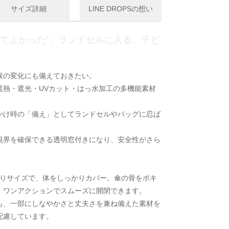
サイズ詳細
LINE DROPSの想い
ててよかった”。ランドセルに入る、子ど
。
候の変化にも備えておきたい。
遮熱・遮光・UVカット・はっ水加工の多機能素材
かけ時の「備え」としてランドセルやバッグに忍ば
視界を確保できる透明窓付きになり、安全性がさら
かりサイズで、体をしっかりカバー。傘の骨をポキ
、ワンアクションでスムーズに開閉できます。
も、一部にしなやかさと丈夫さを兼ね備えた素材を
配慮しています。