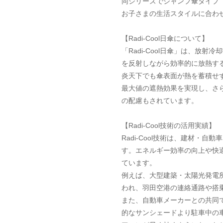
同シリーズでジャンプ傘タイプ
お子さまの生活スタイルに合わ
【Radi-Cool日傘について】
「Radi-Cool日傘」は、放
を反射しながら効率的に放熱す
炎天下でも傘表面が熱を蓄積せ
最大値の遮熱効果を実現し、さ
の配慮もされています。
【Radi-Cool技術の活用実績】
Radi-Cool技術は、建材・
す。エネルギー効率の向上や快
ています。
例えば、大型建築・太陽光発電
われ、羽田空港の連絡通路や搭
また、自動車メーカーとの共同
的なサンシェードより駐車中の