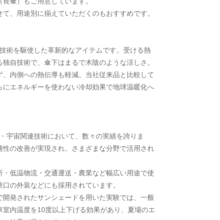
（長傘）もご用意しています。
せて、用途別に揃えていただくのもおすすめです。
射冷却技術を駆使した革新的なアイテムです。受ける熱
る独自技術で、傘下はまるで木陰のような涼しさ。
ず、内側への熱伝導も軽減。当社従来品と比較して
らにエネルギーを使わない冷却効果で地球温暖化へ
自動車・宇宙関連技術において、数々の実績を誇りま
適性の改善が実現され、さまざまな分野で活用され
所・低温物流・交通運送・農業など幅広い用途で使
乗口の外装などにも採用されています。
で開発されたサンシェードを用いた実験では、一般
車室内温度を10度以上下げる効果があり、夏場のエ