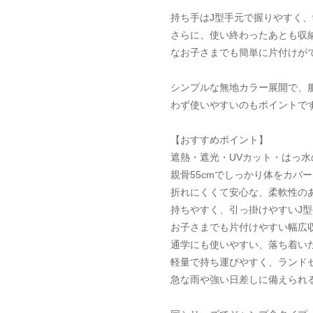
持ち手はJ型手元で握りやすく
さらに、使い終わったあとも収
なお子さまでも簡単に片付けが
シンプルな無地カラー展開で、
わず使いやすいのもポイントで
【おすすめポイント】
遮熱・遮光・UVカット・はっ
親骨55cmでしっかり体をカバー
折れにくくて安心な、柔軟性の
持ちやすく、引っ掛けやすいJ型
お子さまでも片付けやすい幅広
通学にも使いやすい、落ち着い
軽量で持ち運びやすく、ランド
急な雨や強い日差しに備えられる