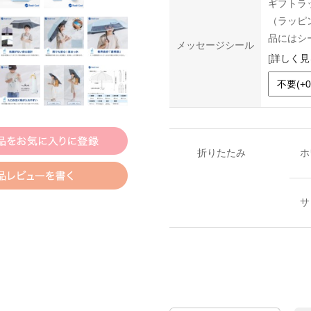
ギフトラ
（ラッピ
品にはシ
メッセージシール
[
詳しく見
折りたたみ
ホ
サ