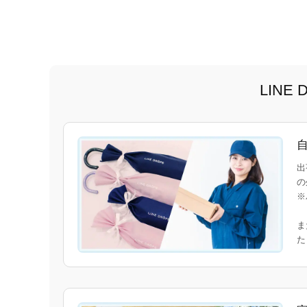
LIN
出
の
※
ま