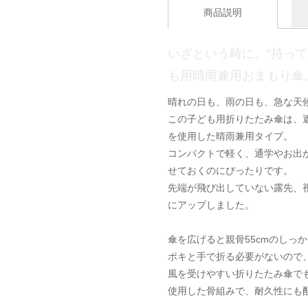
商品説明
いざという時に、“持っ
も用晴雨兼用おまもり傘
晴れの日も、雨の日も、急な天
この子ども用折りたたみ傘は、
を使用した晴雨兼用タイプ。
コンパクトで軽く、通学やお出
せておくのにぴったりです。
先端が飛び出していない露先、
にアップしました。
傘を広げると親骨55cmのしっ
ポキと手で折る必要がないので
風を受けやすい折りたたみ傘で
使用した骨組みで、耐久性にも