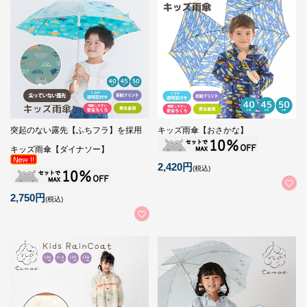
突起のない露先【ふちフラ】を採用
キッズ雨傘【おさかな】
キッズ雨傘【ダイナソー】
2,420円
(税込)
2,750円
(税込)