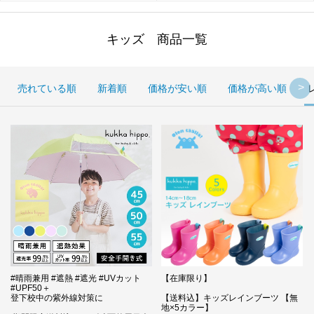
キッズ 商品一覧
売れている順
新着順
価格が安い順
価格が高い順
#晴雨兼用 #遮熱 #遮光 #UVカット
【在庫限り】
#UPF50＋
登下校中の紫外線対策に
【送料込】キッズレインブーツ 【無
地×5カラー】