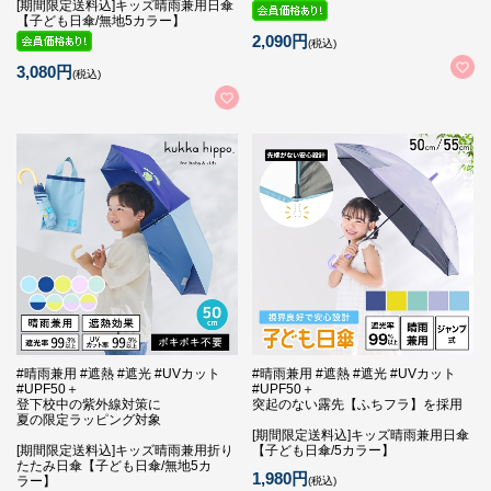
[期間限定送料込]キッズ晴雨兼用日傘
【子ども日傘/無地5カラー】
2,090円
(税込)
3,080円
(税込)
#晴雨兼用 #遮熱 #遮光 #UVカット
#晴雨兼用 #遮熱 #遮光 #UVカット
#UPF50＋
#UPF50＋
登下校中の紫外線対策に
突起のない露先【ふちフラ】を採用
夏の限定ラッピング対象
[期間限定送料込]キッズ晴雨兼用日傘
[期間限定送料込]キッズ晴雨兼用折り
【子ども日傘/5カラー】
たたみ日傘【子ども日傘/無地5カ
1,980円
ラー】
(税込)