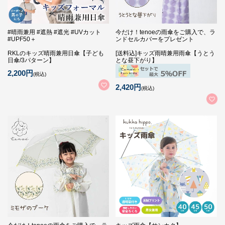
#晴雨兼用 #遮熱 #遮光 #UVカット
今だけ！tenoeの雨傘をご購入で、ラ
#UPF50＋
ンドセルカバーをプレゼント
RKLのキッズ晴雨兼用日傘【子ども
[送料込]キッズ雨晴兼用雨傘【うとう
日傘/3パターン】
とな昼下がり】
2,200円
(税込)
2,420円
(税込)