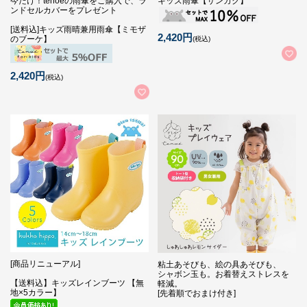
今だけ！tenoeの雨傘をご購入で、ラ
キッズ雨傘【サンカク】
ンドセルカバーをプレゼント
[送料込]キッズ雨晴兼用雨傘【ミモザ
2,420円
のブーケ】
(税込)
2,420円
(税込)
[商品リニューアル]
粘土あそびも、絵の具あそびも、
シャボン玉も。お着替えストレスを
【送料込】キッズレインブーツ 【無
軽減。
地×5カラー】
[先着順でおまけ付き]