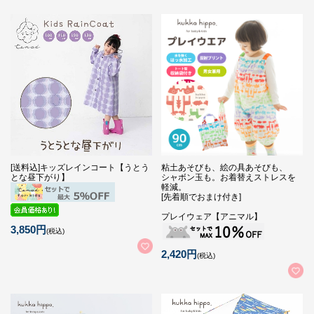
[送料込]キッズレインコート【うとう
粘土あそびも、絵の具あそびも、
とな昼下がり】
シャボン玉も。お着替えストレスを
軽減。
[先着順でおまけ付き]
プレイウェア【アニマル】
3,850円
(税込)
2,420円
(税込)