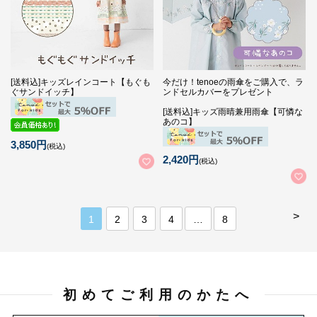
[送料込]キッズレインコート【もぐも
今だけ！tenoeの雨傘をご購入で、ラ
ぐサンドイッチ】
ンドセルカバーをプレゼント
[送料込]キッズ雨晴兼用雨傘【可憐な
あのコ】
3,850円
(税込)
2,420円
(税込)
>
1
2
3
4
…
8
初めてご利用のかたへ