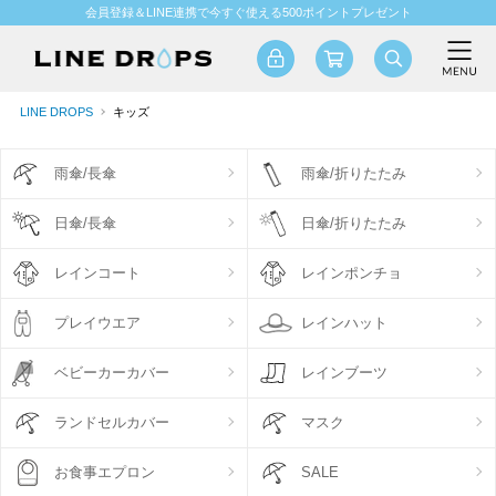
会員登録＆LINE連携で今すぐ使える500ポイントプレゼント
LINE DROPS
キッズ
雨傘/長傘
雨傘/折りたたみ
日傘/長傘
日傘/折りたたみ
レインコート
レインポンチョ
プレイウエア
レインハット
ベビーカーカバー
レインブーツ
ランドセルカバー
マスク
お食事エプロン
SALE