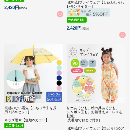
[送料込]プレイウェア【しゅわしゅわ
レモンサイダー】
2,420円
(税込)
2,420円
(税込)
突起のない露先【ふちフラ】を採
粘土あそびも、絵の具あそびも、
用！[2本セット]
シャボン玉も。お着替えストレスを
軽減。
キッズ雨傘【無地/5カラー】
[先着順でおまけ付き]
[送料込]プレイウェア【ひとりじめア