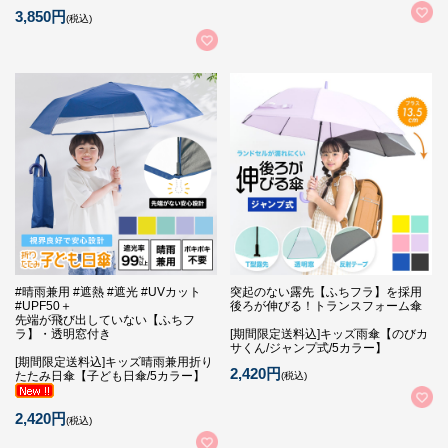
3,850円
(税込)
#晴雨兼用 #遮熱 #遮光 #UVカット
突起のない露先【ふちフラ】を採用
#UPF50＋
後ろが伸びる！トランスフォーム傘
先端が飛び出していない【ふちフ
ラ】・透明窓付き
[期間限定送料込]キッズ雨傘【のびカ
サくん/ジャンプ式/5カラー】
[期間限定送料込]キッズ晴雨兼用折り
2,420円
たたみ日傘【子ども日傘/5カラー】
(税込)
2,420円
(税込)