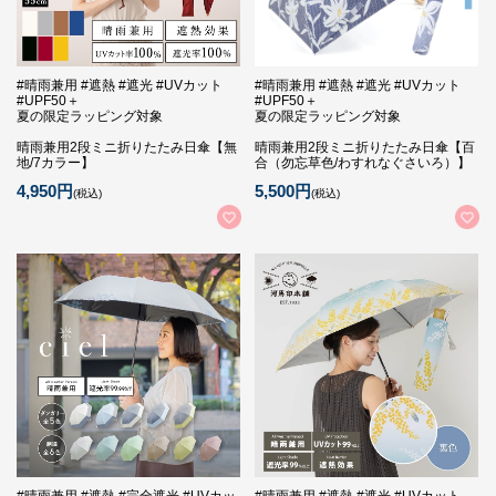
#晴雨兼用 #遮熱 #遮光 #UVカット
#晴雨兼用 #遮熱 #遮光 #UVカット
#UPF50＋
#UPF50＋
夏の限定ラッピング対象
夏の限定ラッピング対象
晴雨兼用2段ミニ折りたたみ日傘【無
晴雨兼用2段ミニ折りたたみ日傘【百
地/7カラー】
合（勿忘草色/わすれなぐさいろ）】
4,950円
5,500円
(税込)
(税込)