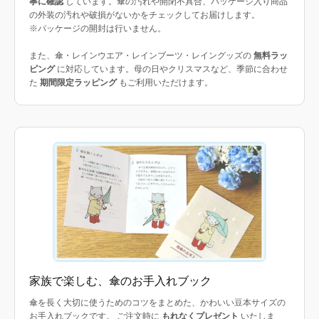
寧に確認
しています。傘の汚れや開閉不具合、パッケージ入り商品
の外装の汚れや破損がないかをチェックしてお届けします。
※パッケージの開封は行いません。
また、傘・レインウエア・レインブーツ・レイングッズの
無料ラッ
ピング
に対応しています。母の日やクリスマスなど、季節に合わせ
た
期間限定ラッピング
もご利用いただけます。
家族で楽しむ、傘のお手入れブック
傘を長く大切に使うためのコツをまとめた、かわいい豆本サイズの
お手入れブックです。 ご注文時に
もれなくプレゼント
いたしま