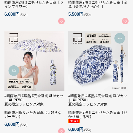
晴雨兼用2段ミニ折りたたみ日傘【ラ
晴雨兼用2段ミニ折りたたみ日傘【金
インフラワー】
魚（金赤/きんあか）】
6,600円
5,500円
(税込)
(税込)
#晴雨兼用 #遮熱 #完全遮光 #UVカッ
#晴雨兼用 #遮熱 #完全遮光 #UVカッ
ト #UPF50＋
ト #UPF50＋
夏の限定ラッピング対象
夏の限定ラッピング対象
晴雨兼用折りたたみ日傘【大好きな
晴雨兼用2段ミニ折りたたみ日傘【ひ
ガーデン】
かり満ちる夜】
6,600円
(税込)
6,600円
(税込)