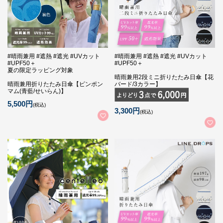
#晴雨兼用 #遮熱 #遮光 #UVカット
#晴雨兼用 #遮熱 #遮光 #UVカット
#UPF50＋
#UPF50＋
夏の限定ラッピング対象
晴雨兼用2段ミニ折りたたみ日傘【花
晴雨兼用折りたたみ日傘【ピンポン
バード/3カラー】
マム(青藍/せいらん)】
5,500円
(税込)
3,300円
(税込)