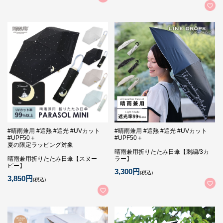
#晴雨兼用 #遮熱 #遮光 #UVカット
#晴雨兼用 #遮熱 #遮光 #UVカット
#UPF50＋
#UPF50＋
夏の限定ラッピング対象
晴雨兼用折りたたみ日傘【刺繍/3カ
晴雨兼用折りたたみ日傘【スヌー
ラー】
ピー】
3,300円
(税込)
3,850円
(税込)