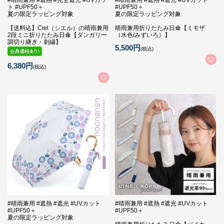
#晴雨兼用 #遮熱 #完全遮光 #UVカッ
#晴雨兼用 #遮熱 #遮光 #UVカット
ト #UPF50＋
#UPF50＋
夏の限定ラッピング対象
夏の限定ラッピング対象
【送料込】Ciel（シエル）の晴雨兼用
晴雨兼用折りたたみ日傘【ミモザ
2段ミニ折りたたみ日傘【ダンガリー
（水色/みずいろ）】
調切り継ぎ・刺繍】
5,500円
(税込)
6,380円
(税込)
#晴雨兼用 #遮熱 #遮光 #UVカット
#晴雨兼用 #遮熱 #遮光 #UVカット
#UPF50＋
#UPF50＋
夏の限定ラッピング対象