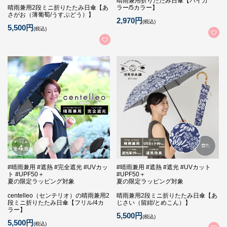
晴雨兼用折りたたみ日傘【バイカ
晴雨兼用2段ミニ折りたたみ日傘【あ
ラー/5カラー】
さがお（薄葡萄/うすぶどう）】
2,970円
(税込)
5,500円
(税込)
#晴雨兼用 #遮熱 #完全遮光 #UVカッ
#晴雨兼用 #遮熱 #遮光 #UVカット
ト #UPF50＋
#UPF50＋
夏の限定ラッピング対象
夏の限定ラッピング対象
centelleo（センテリオ）の晴雨兼用2
晴雨兼用2段ミニ折りたたみ日傘【あ
段ミニ折りたたみ日傘【フリル/4カ
じさい（留紺/とめこん）】
ラー】
5,500円
(税込)
5,500円
(税込)