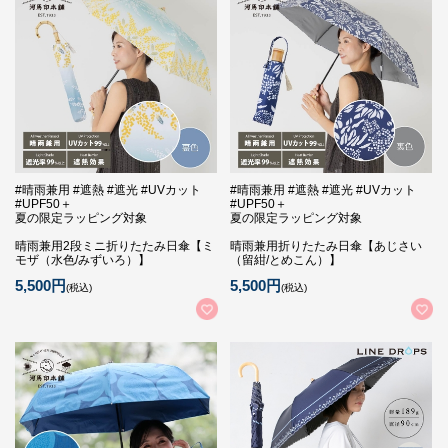
#晴雨兼用 #遮熱 #遮光 #UVカット
#晴雨兼用 #遮熱 #遮光 #UVカット
#UPF50＋
#UPF50＋
夏の限定ラッピング対象
夏の限定ラッピング対象
晴雨兼用2段ミニ折りたたみ日傘【ミ
晴雨兼用折りたたみ日傘【あじさい
モザ（水色/みずいろ）】
（留紺/とめこん）】
5,500円
5,500円
(税込)
(税込)