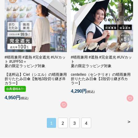
#晴雨兼用 #遮熱 #完全遮光 #UVカッ
#晴雨兼用 #遮熱 #完全遮光 #UVカッ
ト #UPF50＋
ト
夏の限定ラッピング対象
夏の限定ラッピング対象
【送料込】Ciel（シエル）の晴雨兼用
centelleo（センテリオ）の晴雨兼用
折りたたみ日傘【無地3段切り継ぎ/8
折りたたみ日傘【2段切り継ぎ/5カ
カラー】
ラー】
4,290円
(税込)
4,950円
(税込)
>
1
2
3
4