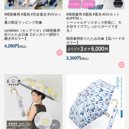
#晴雨兼用 #遮熱 #完全遮光 #UVカッ
#晴雨兼用 #遮熱 #遮光 #UVカット
ト
#UPF50＋
夏の限定ラッピング対象
ソーシャルディスタンス対策に、大
き目サイズでしっかりガードでき
centelleo（センテリオ）の晴雨兼用
る！
折りたたみ日傘【ダンガリー調切り
継ぎ/4カラー】
晴雨兼用折りたたみ日傘【花バード/3
カラー】
4,290円
(税込)
3,300円
(税込)