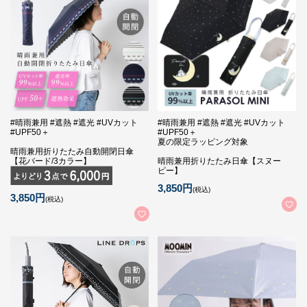
#晴雨兼用 #遮熱 #遮光 #UVカット
#晴雨兼用 #遮熱 #遮光 #UVカット
#UPF50＋
#UPF50＋
夏の限定ラッピング対象
晴雨兼用折りたたみ自動開閉日傘
【花バード/3カラー】
晴雨兼用折りたたみ日傘【スヌー
ピー】
3,850円
(税込)
3,850円
(税込)