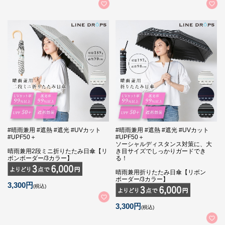
#晴雨兼用 #遮熱 #遮光 #UVカット
#晴雨兼用 #遮熱 #遮光 #UVカット
#UPF50＋
#UPF50＋
ソーシャルディスタンス対策に、大
晴雨兼用2段ミニ折りたたみ日傘【リ
き目サイズでしっかりガードでき
ボンボーダー/3カラー】
る！
晴雨兼用折りたたみ日傘【リボン
ボーダー/3カラー】
3,300円
(税込)
3,300円
(税込)