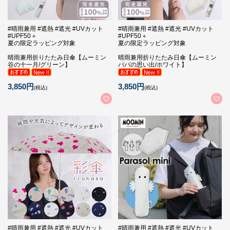
#晴雨兼用 #遮熱 #遮光 #UVカット
#晴雨兼用 #遮熱 #遮光 #UVカット
#UPF50＋
#UPF50＋
夏の限定ラッピング対象
夏の限定ラッピング対象
晴雨兼用折りたたみ日傘【ムーミン
晴雨兼用折りたたみ日傘【ムーミン
谷の十一月/グリーン】
パパの思い出/ホワイト】
3,850円
3,850円
(税込)
(税込)
#晴雨兼用 #遮熱 #遮光 #UVカット
#晴雨兼用 #遮熱 #遮光 #UVカット