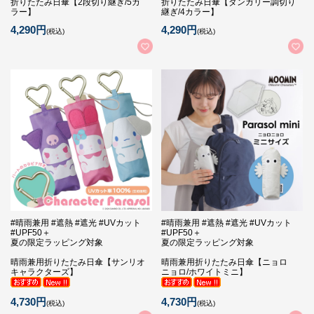
折りたたみ日傘【2段切り継ぎ/5カ
折りたたみ日傘【ダンガリー調切り
ラー】
継ぎ/4カラー】
4,290円
4,290円
(税込)
(税込)
#晴雨兼用 #遮熱 #遮光 #UVカット
#晴雨兼用 #遮熱 #遮光 #UVカット
#UPF50＋
#UPF50＋
夏の限定ラッピング対象
夏の限定ラッピング対象
晴雨兼用折りたたみ日傘【サンリオ
晴雨兼用折りたたみ日傘【ニョロ
キャラクターズ】
ニョロ/ホワイトミニ】
4,730円
4,730円
(税込)
(税込)