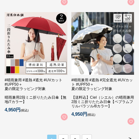
#晴雨兼用 #遮熱 #遮光 #UVカット
#晴雨兼用 #遮熱 #完全遮光 #UVカッ
#UPF50＋
ト #UPF50＋
夏の限定ラッピング対象
夏の限定ラッピング対象
晴雨兼用2段ミニ折りたたみ日傘【無
【送料込】Ciel（シエル）の晴雨兼用
地/7カラー】
2段ミニ折りたたみ日傘【ペプラムフ
リルパラソル/8カラー】
4,950円
(税込)
4,950円
(税込)
>