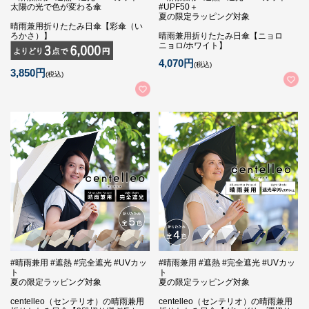
太陽の光で色が変わる傘
#UPF50＋
夏の限定ラッピング対象
晴雨兼用折りたたみ日傘【彩傘（い
ろかさ）】
晴雨兼用折りたたみ日傘【ニョロ
ニョロ/ホワイト】
4,070円
(税込)
3,850円
(税込)
#晴雨兼用 #遮熱 #完全遮光 #UVカッ
#晴雨兼用 #遮熱 #完全遮光 #UVカッ
ト
ト
夏の限定ラッピング対象
夏の限定ラッピング対象
centelleo（センテリオ）の晴雨兼用
centelleo（センテリオ）の晴雨兼用