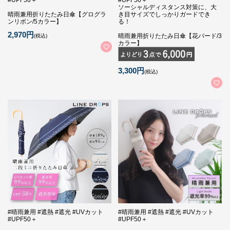
#UPF50＋
#UPF50＋
ソーシャルディスタンス対策に、大
晴雨兼用折りたたみ日傘【グログラ
き目サイズでしっかりガードでき
ンリボン/5カラー】
る！
2,970円
晴雨兼用折りたたみ日傘【花バード/3
(税込)
カラー】
3,300円
(税込)
#晴雨兼用 #遮熱 #遮光 #UVカット
#晴雨兼用 #遮熱 #遮光 #UVカット
#UPF50＋
#UPF50＋