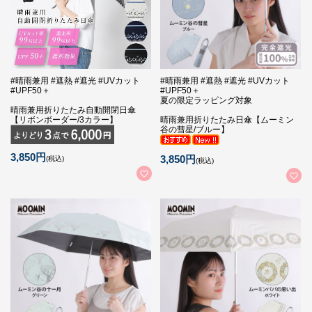
#晴雨兼用 #遮熱 #遮光 #UVカット
#晴雨兼用 #遮熱 #遮光 #UVカット
#UPF50＋
#UPF50＋
夏の限定ラッピング対象
晴雨兼用折りたたみ自動開閉日傘
【リボンボーダー/3カラー】
晴雨兼用折りたたみ日傘【ムーミン
谷の彗星/ブルー】
3,850円
3,850円
(税込)
(税込)