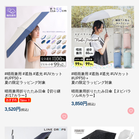
#晴雨兼用 #遮熱 #遮光 #UVカット
#晴雨兼用 #遮熱 #遮光 #UVカット
#UPF50＋
#UPF50＋
夏の限定ラッピング対象
夏の限定ラッピング対象
晴雨兼用折りたたみ日傘【切り継
晴雨兼用折りたたみ日傘【ヌビパラ
ぎ/17カラー】
ソル/4カラー】
3,850円
(税込)
3,520円
(税込)