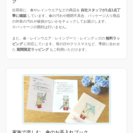
グ
出荷前に、傘やレインウエアなどの商品を
自社スタッフが1点1点丁
寧に確認
しています。傘の汚れや開閉不具合、パッケージ入り商品
の外装の汚れや破損がないかをチェックしてお届けします。
※パッケージの開封は行いません。
また、傘・レインウエア・レインブーツ・レイングッズの
無料ラッ
ピング
に対応しています。母の日やクリスマスなど、季節に合わせ
た
期間限定ラッピング
もご利用いただけます。
家族で楽しむ、傘のお手入れブック