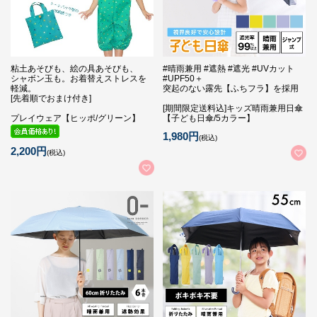
粘土あそびも、絵の具あそびも、
#晴雨兼用 #遮熱 #遮光 #UVカット
シャボン玉も。お着替えストレスを
#UPF50＋
軽減。
突起のない露先【ふちフラ】を採用
[先着順でおまけ付き]
[期間限定送料込]キッズ晴雨兼用日傘
プレイウェア【ヒッポ/グリーン】
【子ども日傘/5カラー】
1,980円
(税込)
2,200円
(税込)