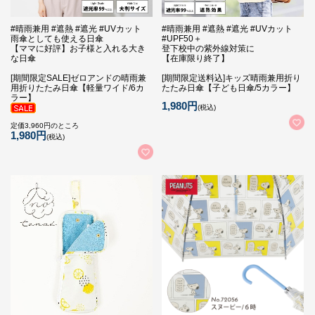
#晴雨兼用 #遮熱 #遮光 #UVカット
#晴雨兼用 #遮熱 #遮光 #UVカット
雨傘としても使える日傘
#UPF50＋
【ママに好評】お子様と入れる大き
登下校中の紫外線対策に
な日傘
【在庫限り終了】
[期間限定SALE]ゼロアンドの晴雨兼
[期間限定送料込]キッズ晴雨兼用折り
用折りたたみ日傘【軽量ワイド/6カ
たたみ日傘【子ども日傘/5カラー】
ラー】
1,980円
(税込)
定価3,960円のところ
1,980円
(税込)