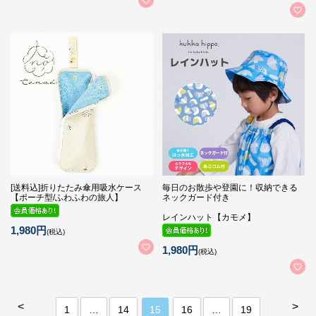
[送料込]折りたたみ傘用吸水ケース
毎日のお散歩や登園に！収納できる
【ポーチ型/ふわふわの旅人】
ネックガード付き
レインハット【カモメ】
1,980円
(税込)
1,980円
(税込)
<
>
1
…
14
15
16
…
19