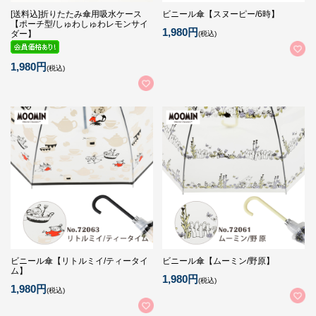
[送料込]折りたたみ傘用吸水ケース
ビニール傘【スヌーピー/6時】
【ポーチ型/しゅわしゅわレモンサイ
1,980円
ダー】
(税込)
1,980円
(税込)
ビニール傘【リトルミイ/ティータイ
ビニール傘【ムーミン/野原】
ム】
1,980円
(税込)
1,980円
(税込)