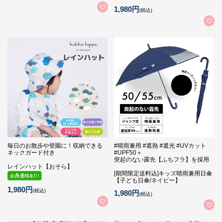
1,980円
(税込)
毎日のお散歩や登園に！収納できる
#晴雨兼用 #遮熱 #遮光 #UVカット
ネックガード付き
#UPF50＋
突起のない露先【ふちフラ】を採用
レインハット【おそら】
[期間限定送料込]キッズ晴雨兼用日傘
【子ども日傘/ネイビー】
1,980円
(税込)
1,980円
(税込)