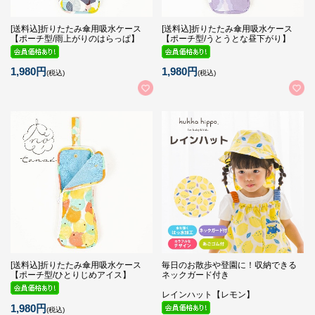
[送料込]折りたたみ傘用吸水ケース
[送料込]折りたたみ傘用吸水ケース
【ポーチ型/雨上がりのはらっぱ】
【ポーチ型/うとうとな昼下がり】
1,980円
1,980円
(税込)
(税込)
[送料込]折りたたみ傘用吸水ケース
毎日のお散歩や登園に！収納できる
【ポーチ型/ひとりじめアイス】
ネックガード付き
レインハット【レモン】
1,980円
(税込)