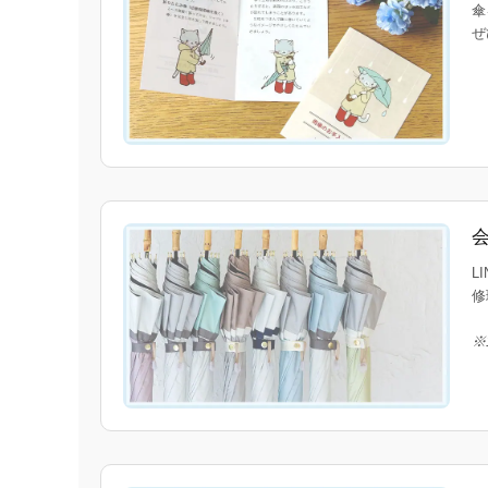
傘
ぜ
L
修
※