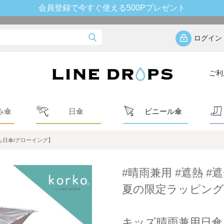
会員登録で今すぐ使える500Pプレゼント
ログイン
ご利
み傘
日傘
ビニール傘
日傘/グローイング】
#晴雨兼用 #遮熱 #遮
夏の限定ラッピング
キッズ晴雨兼用日傘