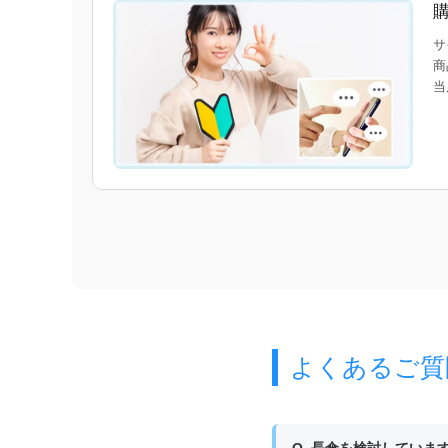
サ
商
当
よくあるご質
Q. 長傘を検討してい