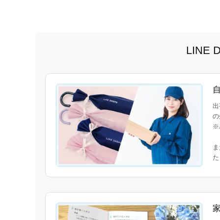
LIN
出
の
※
ま