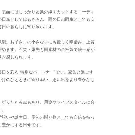
、裏面にはしっかりと紫外線をカットするコーティ
の日傘としてはもちろん、雨の日の雨傘としても安
毎日の暮らしに寄り添います。
板製。お子さまの小さな手にも優しく馴染み、上質
深めます。石突・露先も同素材の合板製で統一感が
りが感じられます。
日を彩る“特別なパートナー”です。家族と過ごす
かけのひとときに寄り添い、思い出をより豊かなも
た折りたたみ傘もあり、用途やライフスタイルに合
ト。
学祝いや誕生日、季節の贈り物としても自信を持っ
を豊かにする日傘です。