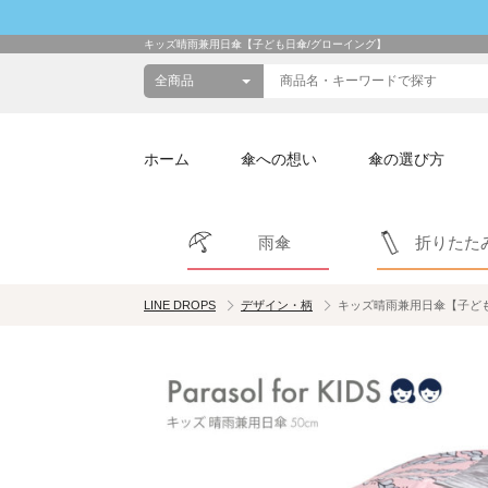
キッズ晴雨兼用日傘【子ども日傘/グローイング】
ホーム
傘への想い
傘の選び方
雨傘
折りたた
LINE DROPS
デザイン・柄
キッズ晴雨兼用日傘【子ども