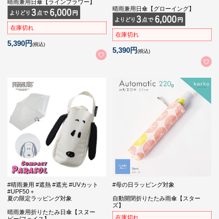
晴雨兼用日傘【ラインフラワー】
晴雨兼用日傘【グローイング】
在庫切れ
在庫切れ
5,390円
(税込)
5,390円
(税込)
#晴雨兼用 #遮熱 #遮光 #UVカット
#母の日ラッピング対象
#UPF50＋
夏の限定ラッピング対象
自動開閉折りたたみ雨傘【スター
ズ】
晴雨兼用折りたたみ日傘【スヌー
在庫切れ