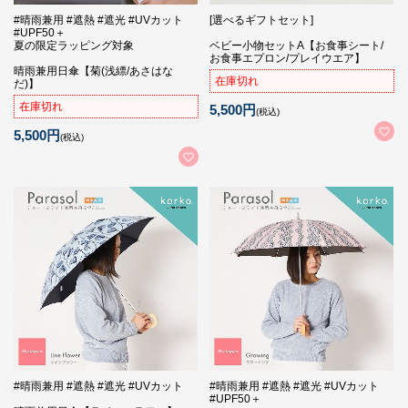
#晴雨兼用 #遮熱 #遮光 #UVカット
[選べるギフトセット]
#UPF50＋
夏の限定ラッピング対象
ベビー小物セットA【お食事シート/
お食事エプロン/プレイウエア】
晴雨兼用日傘【菊(浅縹/あさはな
在庫切れ
だ)】
在庫切れ
5,500円
(税込)
5,500円
(税込)
#晴雨兼用 #遮熱 #遮光 #UVカット
#晴雨兼用 #遮熱 #遮光 #UVカット
#UPF50＋