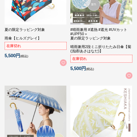
夏の限定ラッピング対象
#晴雨兼用 #遮熱 #遮光 #UVカット
#UPF50＋
雨傘【ヒルズグレイ】
夏の限定ラッピング対象
在庫切れ
晴雨兼用2段ミニ折りたたみ日傘【菊
(浅縹/あさはなだ)】
5,500円
(税込)
在庫切れ
5,500円
(税込)