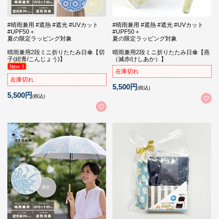
#晴雨兼用 #遮熱 #遮光 #UVカット
#晴雨兼用 #遮熱 #遮光 #UVカット
#UPF50＋
#UPF50＋
夏の限定ラッピング対象
夏の限定ラッピング対象
晴雨兼用2段ミニ折りたたみ日傘【切
晴雨兼用2段ミニ折りたたみ日傘【燕
子(紺青/こんじょう)】
（滅赤/けしあか）】
在庫切れ
在庫切れ
5,500円
(税込)
5,500円
(税込)