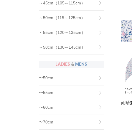
～45cm（105～115cm）
～50cm（115～125cm）
～55cm（120～135cm）
～58cm（130～145cm）
LADIES
&
MENS
〜50cm
〜55cm
雨晴
〜60cm
〜70cm