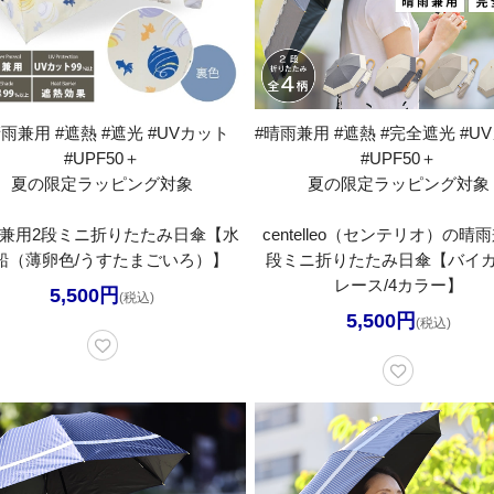
晴雨兼用 #遮熱 #遮光 #UVカット
#晴雨兼用 #遮熱 #完全遮光 #U
#UPF50＋
#UPF50＋
夏の限定ラッピング対象
夏の限定ラッピング対象
兼用2段ミニ折りたたみ日傘【水
centelleo（センテリオ）の晴
船（薄卵色/うすたまごいろ）】
段ミニ折りたたみ日傘【バイ
レース/4カラー】
5,500円
(税込)
5,500円
(税込)