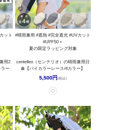
Vカット
#晴雨兼用 #遮熱 #完全遮光 #UVカット
#UPF50＋
夏の限定ラッピング対象
雨兼用2
centelleo（センテリオ）の晴雨兼用日
カラー
傘【バイカラーレース/4カラー】
5,500円
(税込)