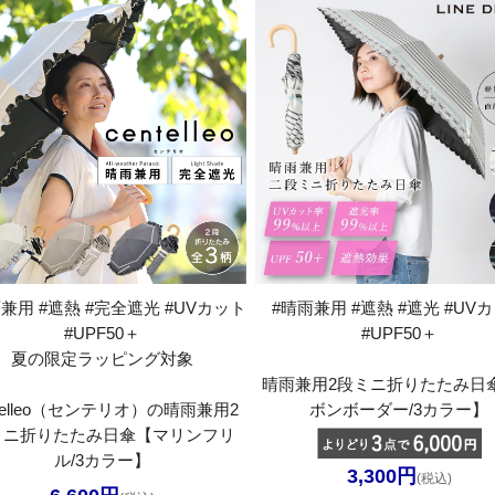
兼用 #遮熱 #完全遮光 #UVカット
#晴雨兼用 #遮熱 #遮光 #UV
#UPF50＋
#UPF50＋
夏の限定ラッピング対象
晴雨兼用2段ミニ折りたたみ日
ntelleo（センテリオ）の晴雨兼用2
ボンボーダー/3カラー】
ミニ折りたたみ日傘【マリンフリ
ル/3カラー】
3,300円
(税込)