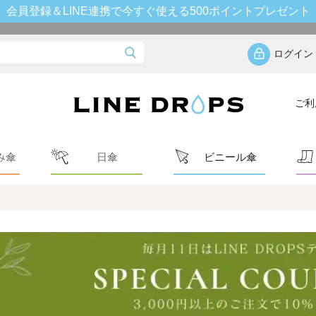
会員登録＆LINE連携で今すぐ使える500ポイントプレゼント
ログイン
ご利
み傘
日傘
ビニール傘