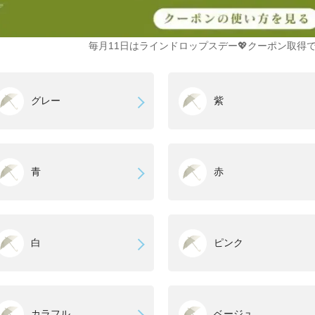
毎月11日はラインドロップスデー💖クーポン取得で
グレー
紫
青
赤
白
ピンク
カラフル
ベージュ