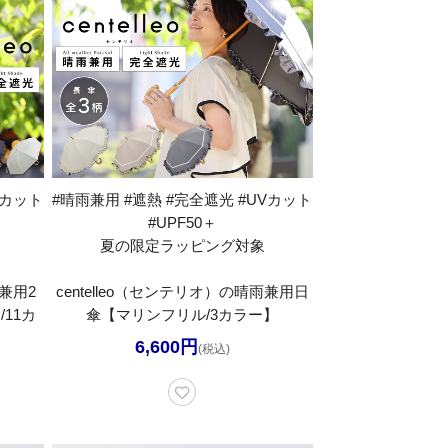
Vカット
#晴雨兼用 #遮熱 #完全遮光 #UVカット
#UPF50＋
夏の限定ラッピング対象
雨兼用2
centelleo（センテリオ）の晴雨兼用日
11カ
傘【マリンフリル/3カラー】
6,600円
(税込)