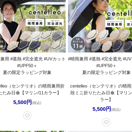
兼用 #遮熱 #完全遮光 #UVカット
#晴雨兼用 #遮熱 #完全遮光 #U
#UPF50＋
#UPF50＋
夏の限定ラッピング対象
夏の限定ラッピング対象
ntelleo（センテリオ）の晴雨兼用折
centelleo（センテリオ）の晴
たたみ日傘【マリン/11カラー】
段ミニ折りたたみ日傘【マリン/
ラー】
5,500円
(税込)
5,500円
(税込)