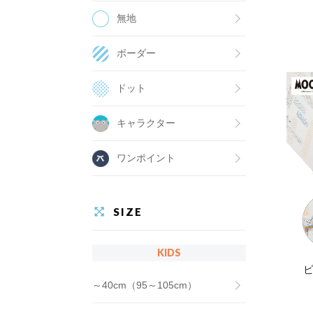
無地
ボーダー
ドット
キャラクター
ワンポイント
SIZE
KIDS
ビ
～40cm（95～105cm）