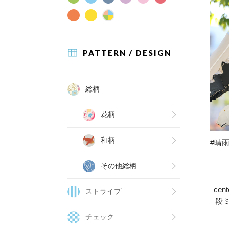
PATTERN / DESIGN
総柄
花柄
和柄
#晴雨
その他総柄
ce
ストライプ
段
チェック