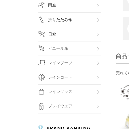
雨傘
折りたたみ傘
日傘
ビニール傘
商品
レインブーツ
売れて
レインコート
レイングッズ
プレイウエア
BRAND RANKING