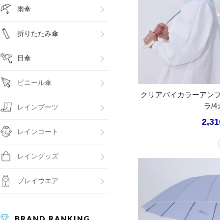
雨傘
折りたたみ傘
日傘
ビニール傘
クリアバイカラーアン
ラ/
レインブーツ
2,3
レインコート
レイングッズ
プレイウエア
BRAND RANKING