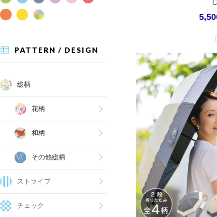
5,5
PATTERN / DESIGN
総柄
花柄
和柄
その他総柄
ストライプ
チェック