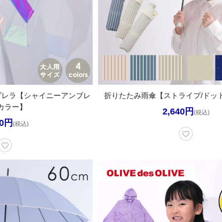
ブレラ【シャイニーアンブレ
折りたたみ雨傘【ストライプ/ドット
4カラー】
2,640円
(税込)
10円
(税込)