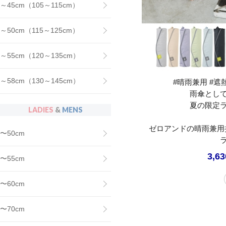
～45cm（105～115cm）
～50cm（115～125cm）
～55cm（120～135cm）
～58cm（130～145cm）
#晴雨兼用 #遮熱
雨傘とし
夏の限定
LADIES
&
MENS
ゼロアンドの晴雨兼用
〜50cm
3,6
〜55cm
〜60cm
〜70cm