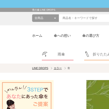
青の傘-LINE DROPS-
ホーム
傘への想い
傘の選び方
雨傘
折りたた
LINE DROPS
カラー
青