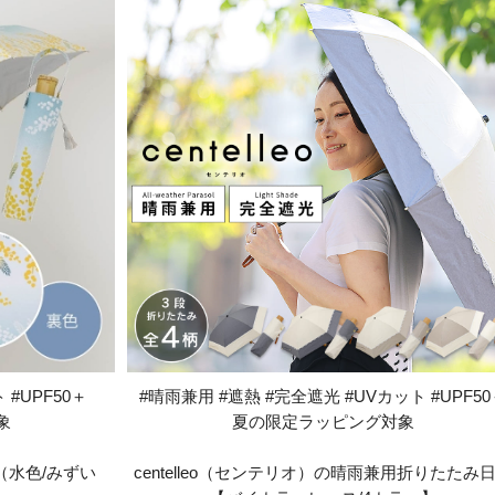
 #UPF50＋
#晴雨兼用 #遮熱 #完全遮光 #UVカット #UPF50
象
夏の限定ラッピング対象
水色/みずい
centelleo（センテリオ）の晴雨兼用折りたたみ