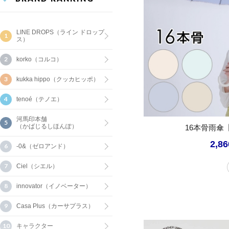
LINE DROPS（ライン ドロップ
ス）
korko（コルコ）
kukka hippo（クッカヒッポ）
tenoé（テノエ）
河馬印本舗
（かばじるしほんぽ）
16本骨雨傘
2,8
-0&（ゼロアンド）
Ciel（シエル）
innovator（イノベーター）
Casa Plus（カーサプラス）
キャラクター