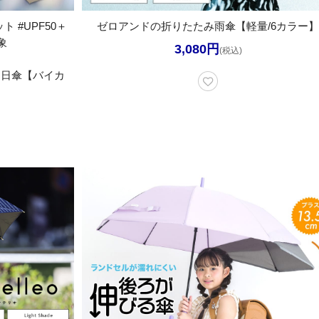
ト #UPF50＋
ゼロアンドの折りたたみ雨傘【軽量/6カラー
象
3,080円
(税込)
兼用日傘【バイカ
】