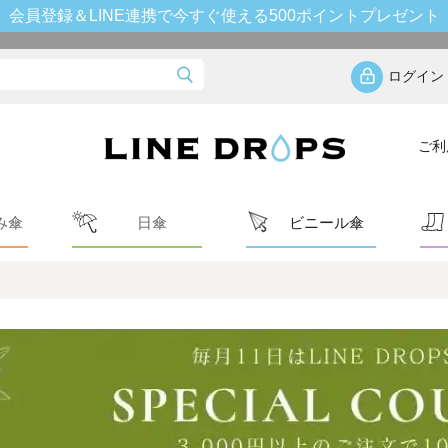
会員登録＆LINE連携で今すぐ使える500ポイントプレゼント
ログイン
ご利
み傘
日傘
ビニール傘