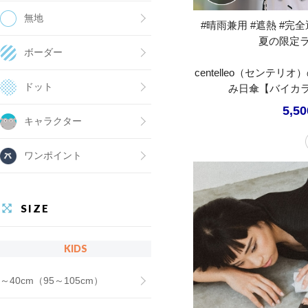
無地
#晴雨兼用 #遮熱 #完全遮
夏の限定
ボーダー
centelleo（センテ
ドット
み日傘【バイカラ
5,5
キャラクター
ワンポイント
SIZE
KIDS
～40cm（95～105cm）