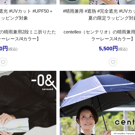
光 #UVカット #UPF50＋
#晴雨兼用 #遮熱 #完全遮光 #UVカッ
ラッピング対象
夏の限定ラッピング対
リオ）の晴雨兼用2段ミニ折りたた
centelleo（センテリオ）の晴雨
ーレース/4カラー】
ラーレース/4カラー
00円
5,500円
(税込)
(税込)