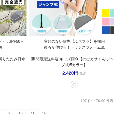
ト #UPF50＋
突起のない露先【ふちフラ】を採用
象
後ろが伸びる！トランスフォーム傘
兼用折りたたみ日傘
[期間限定送料込]キッズ雨傘【のびカサくん/ジ
プ式/5カラー】
2,420円
(税込)
197 件中 76-90 
8
9
10
11