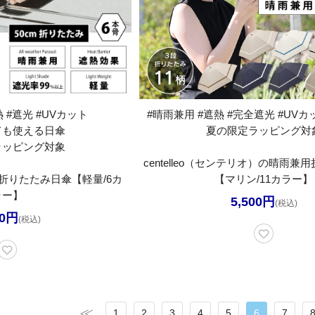
 #遮光 #UVカット
#晴雨兼用 #遮熱 #完全遮光 #UVカッ
ても使える日傘
夏の限定ラッピング対
ラッピング対象
centelleo（センテリオ）の晴雨
折りたたみ日傘【軽量/6カ
【マリン/11カラー】
ラー】
5,500円
(税込)
30円
(税込)
1
2
3
4
5
6
7