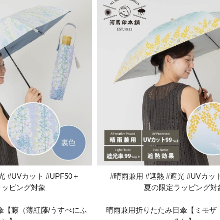
 #UVカット #UPF50＋
#晴雨兼用 #遮熱 #遮光 #UVカット
ラッピング対象
夏の限定ラッピング対
傘【藤（薄紅藤/うすべにふ
晴雨兼用折りたたみ日傘【ミモザ（