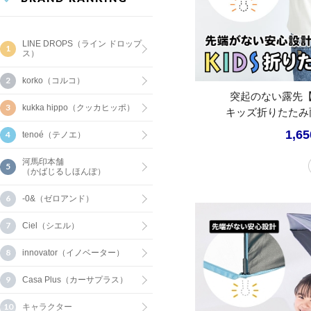
LINE DROPS（ライン ドロップ
ス）
korko（コルコ）
突起のない露先
kukka hippo（クッカヒッポ）
キッズ折りたたみ
1,6
tenoé（テノエ）
河馬印本舗
（かばじるしほんぽ）
-0&（ゼロアンド）
Ciel（シエル）
innovator（イノベーター）
Casa Plus（カーサプラス）
キャラクター