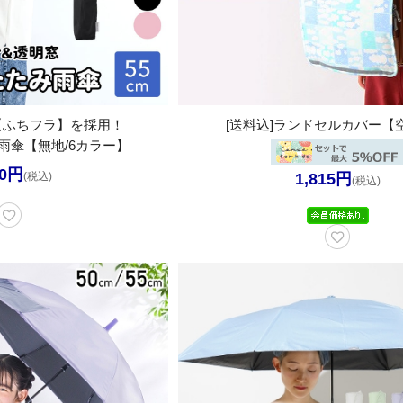
【ふちフラ】を採用！
[送料込]ランドセルカバー【
雨傘【無地/6カラー】
50円
(税込)
1,815円
(税込)