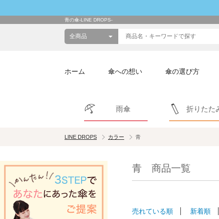
青の傘-LINE DROPS-
ホーム
傘への想い
傘の選び方
雨傘
折りたた
LINE DROPS
カラー
青
青 商品一覧
売れている順
新着順