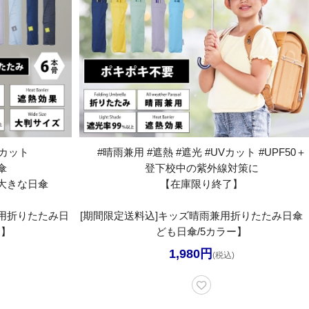
Vカット
#晴雨兼用 #遮熱 #遮光 #UVカット #UPF50＋
傘
登下校中の紫外線対策に
大きな日傘
【在庫限り終了】
兼用折りたたみ日
[期間限定送料込]キッズ晴雨兼用折りたたみ日傘
ー】
ども日傘/5カラー】
1,980円
(税込)