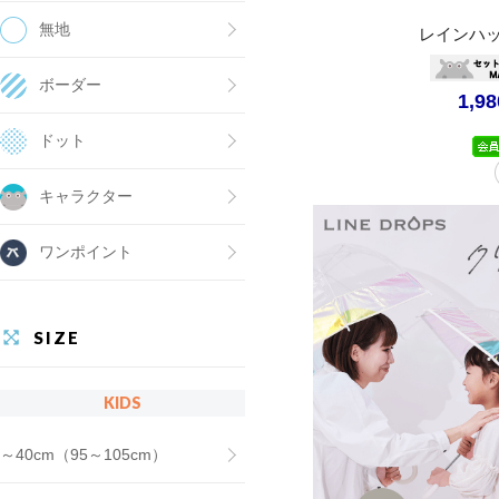
無地
レインハ
ボーダー
1,9
ドット
キャラクター
ワンポイント
SIZE
KIDS
～40cm（95～105cm）