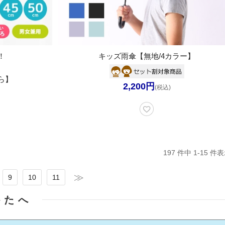
！
キッズ雨傘【無地/4カラー】
ら】
2,200円
(税込)
197 件中 1-15 
9
10
11
かたへ