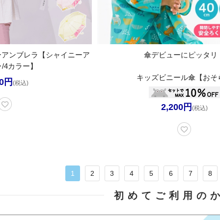
ーアンブレラ【シャイニーア
傘デビューにピッタリ
/4カラー】
キッズビニール傘【おそ
00円
(税込)
2,200円
(税込)
1
2
3
4
5
6
7
8
初めてご利用の