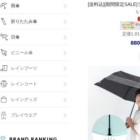
[送料込][期間限定SAL
雨傘
折りたたみ傘
定価1,8
日傘
88
ビニール傘
レインブーツ
レインコート
レイングッズ
プレイウエア
BRAND RANKING