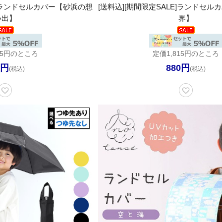
E]ランドセルカバー【砂浜の想
[送料込][期間限定SALE]ランドセ
い出】
界】
15円のところ
定価1,815円のところ
0円
880円
(税込)
(税込)