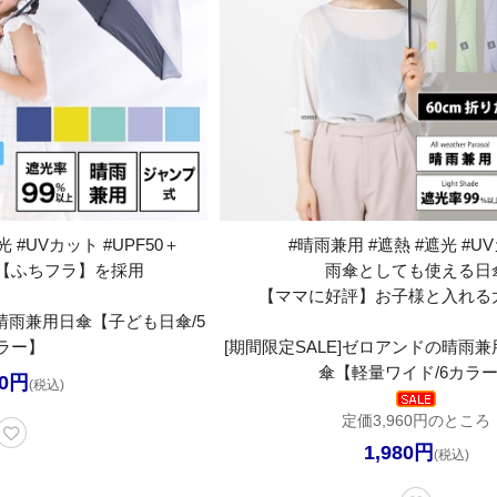
 #UVカット #UPF50＋
#晴雨兼用 #遮熱 #遮光 #U
【ふちフラ】を採用
雨傘としても使える日
【ママに好評】お子様と入れる
晴雨兼用日傘【子ども日傘/5
ラー】
[期間限定SALE]ゼロアンドの晴雨
傘【軽量ワイド/6カラ
80円
(税込)
定価3,960円のところ
1,980円
(税込)