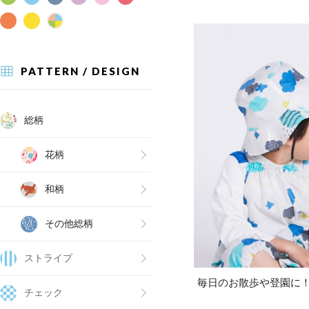
PATTERN / DESIGN
総柄
花柄
和柄
その他総柄
ストライプ
毎日のお散歩や登園に
チェック