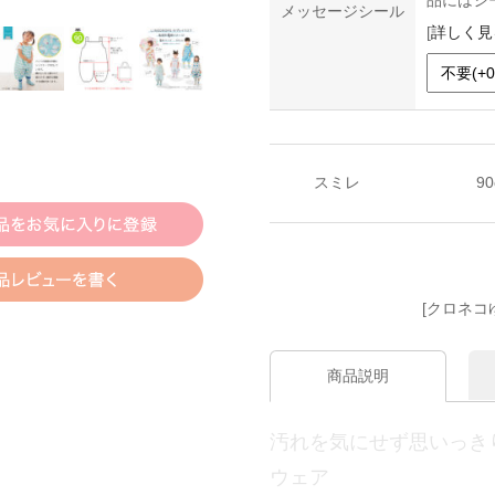
品にはシ
メッセージシール
[
詳しく見
スミレ
9
[クロネコ
商品説明
汚れを気にせず思いっき
ウェア