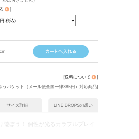
ールは付きません）
る
]
0cm
[
送料について
]
ゆうパケット（メール便全国一律385円）対応商品]
サイズ詳細
LINE DROPSの想い
り遊ぼう！ 個性が光るカラフルプレイ