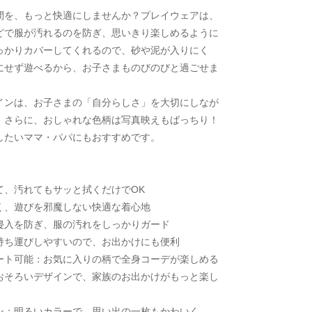
間を、もっと快適にしませんか？プレイウェアは、
どで服が汚れるのを防ぎ、思いきり楽しめるように
っかりカバーしてくれるので、砂や泥が入りにく
にせず遊べるから、お子さまものびのびと過ごせま
インは、お子さまの「自分らしさ」を大切にしなが
。さらに、おしゃれな色柄は写真映えもばっちり！
したいママ・パパにもおすすめです。
て、汚れてもサッと拭くだけでOK
く、遊びを邪魔しない快適な着心地
侵入を防ぎ、服の汚れをしっかりガード
持ち運びしやすいので、お出かけにも便利
ート可能：お気に入りの柄で全身コーデが楽しめる
おそろいデザインで、家族のお出かけがもっと楽し
ン：明るいカラーで、思い出の一枚もかわいく