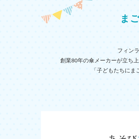
ま
フィンラ
創業80年の傘メーカーが立ち
「子どもたちにま
あそび