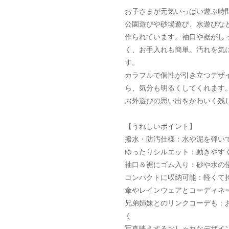
お子さまが元気いっぱい遊ぶ時
公園遊びや砂場遊び、水遊びな
作られています。袖口や裾がし
く、お手入れも簡単。汚れを気
す。
カラフルで個性が引き立つデザ
ら、気分も明るくしてくれます
お外遊びの思い出をかわいく残
【うれしいポイント】
撥水・防汚仕様：水や泥を弾い
ゆったりシルエット：動きやす
袖口＆裾にゴム入り：砂や水の
コンパクトに収納可能：軽くて
傘やレインウェアとコーディネ
兄弟姉妹とのリンクコーデも：
く
写真映えするおしゃれなデザイ