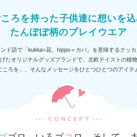
ごころを持った子供達に
想いを込
たんぽぽ柄のプレイウエア
ンド語で「kukka=花、hippo＝カバ」を意味するクッ
上げたオリジナルグッズブランドで、北欧テイストの植
ごころを」、そんなメッセージをひとつひとつのアイテ
CONCEPT
ゴ
ゴロ、いろゴ
コ
ロ。
そして、