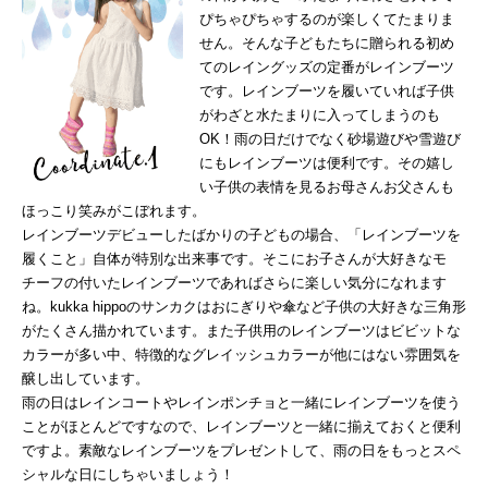
ぴちゃぴちゃするのが楽しくてたまりま
せん。そんな子どもたちに贈られる初め
てのレイングッズの定番がレインブーツ
です。レインブーツを履いていれば子供
がわざと水たまりに入ってしまうのも
OK！雨の日だけでなく砂場遊びや雪遊び
にもレインブーツは便利です。その嬉し
い子供の表情を見るお母さんお父さんも
ほっこり笑みがこぼれます。
レインブーツデビューしたばかりの子どもの場合、「レインブーツを
履くこと」自体が特別な出来事です。そこにお子さんが大好きなモ
チーフの付いたレインブーツであればさらに楽しい気分になれます
ね。kukka hippoのサンカクはおにぎりや傘など子供の大好きな三角形
がたくさん描かれています。また子供用のレインブーツはビビットな
カラーが多い中、特徴的なグレイッシュカラーが他にはない雰囲気を
醸し出しています。
雨の日はレインコートやレインポンチョと一緒にレインブーツを使う
ことがほとんどですなので、レインブーツと一緒に揃えておくと便利
ですよ。素敵なレインブーツをプレゼントして、雨の日をもっとスペ
シャルな日にしちゃいましょう！