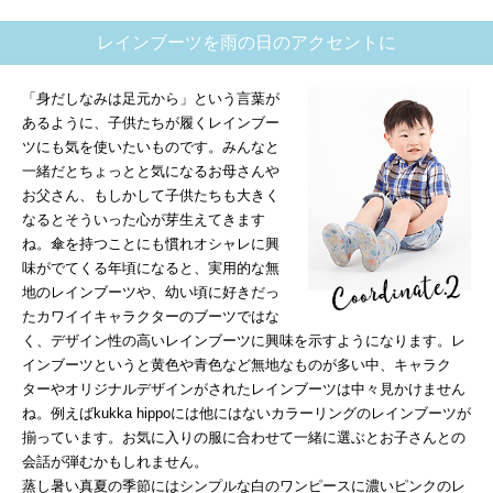
レインブーツを雨の日のアクセントに
「身だしなみは足元から」という言葉が
あるように、子供たちが履くレインブー
ツにも気を使いたいものです。みんなと
一緒だとちょっとと気になるお母さんや
お父さん、もしかして子供たちも大きく
なるとそういった心が芽生えてきます
ね。傘を持つことにも慣れオシャレに興
味がでてくる年頃になると、実用的な無
地のレインブーツや、幼い頃に好きだっ
たカワイイキャラクターのブーツではな
く、デザイン性の高いレインブーツに興味を示すようになります。レ
インブーツというと黄色や青色など無地なものが多い中、キャラク
ターやオリジナルデザインがされたレインブーツは中々見かけません
ね。例えばkukka hippoには他にはないカラーリングのレインブーツが
揃っています。お気に入りの服に合わせて一緒に選ぶとお子さんとの
会話が弾むかもしれません。
蒸し暑い真夏の季節にはシンプルな白のワンピースに濃いピンクのレ