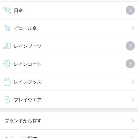
ゆかにゃんさん
非公開 投稿日：2013年09月29日
日傘
ビニール傘
ビビットなカラーで目立っていいです。可愛いし、子供もお気に入
りです。
レインブーツ
やのさん
非公開 投稿日：2013年04月01日
レインコート
"娘用に可愛いレインブーツを探していたら見つけました！
気に入って雨の日じゃなくても履いていってます（笑）"
レイングッズ
MORE
プレイウエア
ブランドから探す