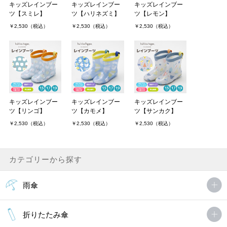
キッズレインブー
キッズレインブー
キッズレインブー
ツ【スミレ】
ツ【ハリネズミ】
ツ【レモン】
兄妹で柄違いで購入しました。レインコートとお揃いで履くととて
￥2,530（税込）
￥2,530（税込）
￥2,530（税込）
も可愛く、娘も喜んでおりました。
柔らかく履きやすいことに加え、デザインが良くてとても良いお買
い物でした。
はるままさん（1件）
購入者
非公開 投稿日：2019年03月13日
キッズレインブー
キッズレインブー
キッズレインブー
ツ【リンゴ】
ツ【カモメ】
ツ【サンカク】
明るい花柄がとても気に入っていて、雨の日でも気分があがりま
￥2,530（税込）
￥2,530（税込）
￥2,530（税込）
す。以前別のサイトで15cmのレインブーツを購入し、今回同じ柄
のものを17cmにサイズアップしました。スニーカーは15.5cmを履
いている娘なので17cmではブ．．．
カテゴリーから探す
pink girlさん
非公開 投稿日：2016年03月28日
雨傘
柄は凄く可愛いですが、サイズがもっとあると良いと思います。
折りたたみ傘