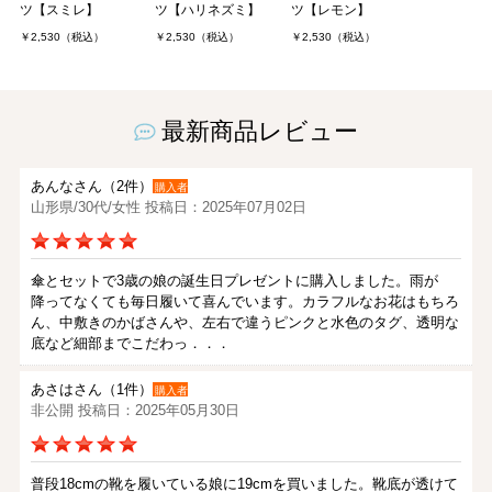
ツ【スミレ】
ツ【ハリネズミ】
ツ【レモン】
￥2,530（税込）
￥2,530（税込）
￥2,530（税込）
最新商品レビュー
あんなさん（2件）
購入者
山形県/30代/女性 投稿日：2025年07月02日
傘とセットで3歳の娘の誕生日プレゼントに購入しました。雨が
降ってなくても毎日履いて喜んでいます。カラフルなお花はもちろ
ん、中敷きのかばさんや、左右で違うピンクと水色のタグ、透明な
底など細部までこだわっ．．．
あさはさん（1件）
購入者
非公開 投稿日：2025年05月30日
普段18cmの靴を履いている娘に19cmを買いました。靴底が透けて