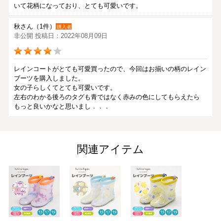
いて花柄になっており、とても可愛いです。
秋さん（1件）
購入者
非公開 投稿日：2022年08月09日
レインコートがとても可愛買ったので、今回はお揃いの柄のレイン
ブーツを購入しました。
女の子らしくてとても可愛いです。
左右のわかる後ろのタグも青ではなく赤みの色にしてもらえたら
もっと良いかなと思いまし．．．
あやかさん（2件）
購入者
非公開 投稿日：2022年04月02日
関連アイテム
1歳8ヶ月の娘に購入しました。15センチで少し大きめですが、ポン
チョとお揃いでとっても可愛いです！
nukostephaneさん（1件）
購入者
東京都/女性 投稿日：2022年01月30日