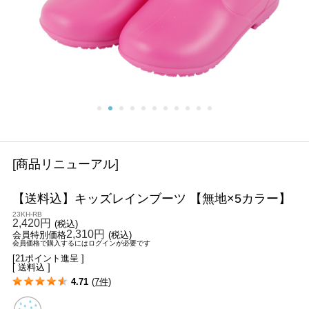
[商品リニューアル]
【送料込】キッズレインブーツ 【無地×5カラー】
23KH-RB
2,420円
(税込)
2,310円
会員特別価格
(税込)
会員価格で購入するにはログインが必要です
[21ポイント進呈 ]
[ 送料込 ]
4.71
(7件)