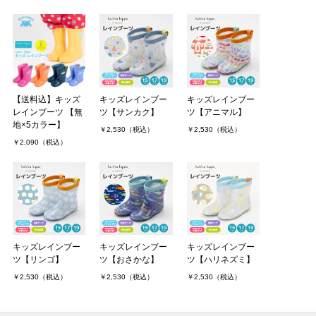
まだやはり大きめですが、使用頻度が少ないので長く使えそうで
す。
以前お兄ちゃん用にも購入したので、お揃いで履いているととても
可愛いです！
購入．．．
リンゴさん（2件）
購入者
【送料込】キッズ
キッズレインブー
キッズレインブー
長野県/40代/女性 投稿日：2022年04月23日
レインブーツ 【無
ツ【サンカク】
ツ【アニマル】
地×5カラー】
￥2,530（税込）
￥2,530（税込）
￥2,090（税込）
保育園に入園した息子用に購入。自分で簡単に履けることに喜び、
家の中で歩き回ってました。カバさんのマークにも気に入ってまし
た。履きやすいようで、これからの雨の季節が楽しみです。
まろんさん（1件）
購入者
非公開 投稿日：2022年04月16日
キッズレインブー
キッズレインブー
キッズレインブー
ツ【リンゴ】
ツ【おさかな】
ツ【ハリネズミ】
オレンジを購入。中敷きや色違いのタグ？にカバの絵があることに
￥2,530（税込）
￥2,530（税込）
￥2,530（税込）
気付いて、まもなく3歳の子どもがとても喜んでいました。中敷き
の右だけにカバがいるので、左右の区別も付きやすいようです。細
かいところにたくさん．．．