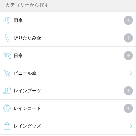
カテゴリーから探す
ぶとさん（1件）
購入者
非公開 投稿日：2022年04月11日
雨傘
まだ雨の日にはけていませんが、靴底のグリップがしっかりしてい
折りたたみ傘
るので雨の日にはいて出かけるのが楽しみです。
2歳の女の子にもキュンとくる綺麗なブルーでした。
どっちが右か左かが分かりやすく、本人は何度も．．．
日傘
MORE
ビニール傘
レインブーツ
レインコート
レイングッズ