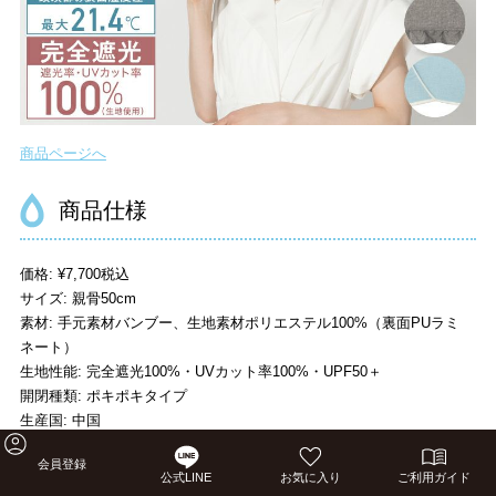
商品ページへ
商品仕様
価格: ¥7,700税込
サイズ: 親骨50cm
素材: 手元素材バンブー、生地素材ポリエステル100%（裏面PUラミ
ネート）
生地性能: 完全遮光100%・UVカット率100%・UPF50＋
開閉種類: ポキポキタイプ
生産国: 中国
会員登録
商品の特徴
公式LINE
お気に入り
ご利用ガイド