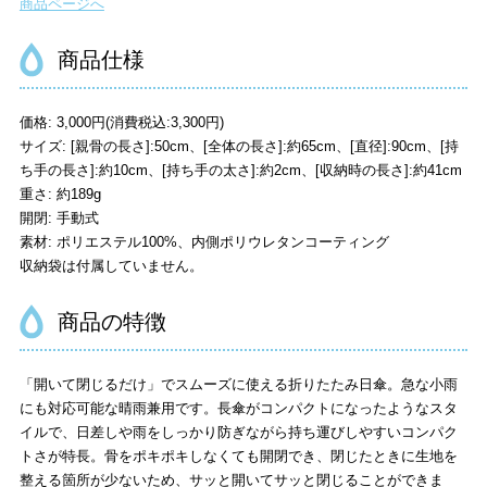
商品ページへ
商品仕様
価格: 3,000円(消費税込:3,300円)
サイズ: [親骨の長さ]:50cm、[全体の長さ]:約65cm、[直径]:90cm、[持
ち手の長さ]:約10cm、[持ち手の太さ]:約2cm、[収納時の長さ]:約41cm
重さ: 約189g
開閉: 手動式
素材: ポリエステル100%、内側ポリウレタンコーティング
収納袋は付属していません。
商品の特徴
「開いて閉じるだけ」でスムーズに使える折りたたみ日傘。急な小雨
にも対応可能な晴雨兼用です。長傘がコンパクトになったようなスタ
イルで、日差しや雨をしっかり防ぎながら持ち運びしやすいコンパク
トさが特長。骨をポキポキしなくても開閉でき、閉じたときに生地を
整える箇所が少ないため、サッと開いてサッと閉じることができま