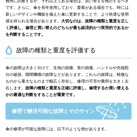
費用に匹敵するか、それ以上である場合は、買い替えを検討するべき
です。さらに、傘を長年使用しており、愛着がある場合でも、時には
市原 折りたたみメンズ日傘晴雨兼用雨傘 全天候型ハイブリッド
新しいデザインや機能を備えた傘に更新することで、より快適な使用
ブルーストライプ【一級遮光】折りたたみ傘
感を得られる場合があります。
大切なのは、故障の種類と重度を正し
く評価し、修理と買い替えのどちらが最も経済的かつ実用的であるか
晴雨兼用折りたたみ日傘【スティナ】
を判断することです。
晴雨兼用2段ミニ折りたたみ日傘【花（金糸雀色/かなりあい
ろ）】
故障の種類と重度を評価する
晴雨兼用2段ミニ折りたたみ日傘【ポピー（京緋色/きょうひい
ろ）】
傘の故障は大きく分けて、生地の損傷、骨の損傷、ハンドルや先端部
分の破損、開閉機構の故障などがあります。これらの故障は、軽微な
晴雨兼用折りたたみ日傘【彩傘（いろかさ）/シンプルフラ
ものから重大なものまで幅広く存在し、修理の可否や費用を大きく左
ワー】
右します。
故障の種類と重度を正確に評価し、修理するか買い替える
かの最適な判断をすることが重要です。
晴雨兼用折りたたみ日傘【藤（薄紅藤/うすべにふじ）】
小宮商店 長傘雨傘晴雨兼用ユニセックス Plaid
修理で解決可能な故障とそのサイン
傘の修理部位ごとの対処法
傘の修理が可能な故障には、以下のような例があります。
プロに依頼する傘の修理