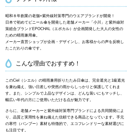
昭和８年創業の老舗×紫外線対策専門のウエアブランドが開発！
日本で初めてビニール傘を開発した老舗メーカー「小川」と紫外線対
策総合ブランドEPOCHAL（エポカル）が企画開発した大人の女性の
ための晴雨兼用傘。
メーカー直営ショップが企画・デザインし、お客様からの声を反映し
たこだわりの傘です。
こんな理由でおすすめ！
このCiel（シエル）の晴雨兼用折りたたみ日傘は、完全遮光と1級遮光
を兼ね備え、強い日差しや突然の雨からしっかりと保護してくれま
す。また、シンプルで上品なデザインは、どんな装いにもマッチし、
幅広い年代の方にご使用いただける点が魅力です。
さらに、老舗メーカーと紫外線対策専門ブランドによる共同開発によ
り、品質と実用性を兼ね備えた信頼できる商品となっています。手元
の寒竹（バンブー）素材も特徴的で、エコフレンドリーな素材選びに
も注目です。