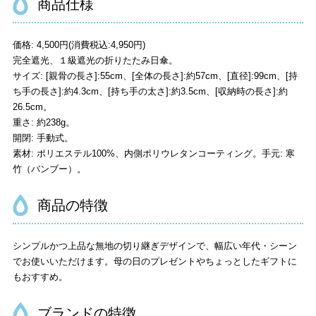
商品仕様
価格: 4,500円(消費税込:4,950円)
完全遮光、１級遮光の折りたたみ日傘。
サイズ: [親骨の長さ]:55cm、[全体の長さ]:約57cm、[直径]:99cm、[持
ち手の長さ]:約4.3cm、[持ち手の太さ]:約3.5cm、[収納時の長さ]:約
26.5cm。
重さ: 約238g。
開閉: 手動式。
素材: ポリエステル100%、内側ポリウレタンコーティング。手元: 寒
竹（バンブー）。
商品の特徴
シンプルかつ上品な無地の切り継ぎデザインで、幅広い年代・シーン
でお使いいただけます。母の日のプレゼントやちょっとしたギフトに
もおすすめ。
ブランドの特徴