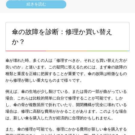
切り継ぎ/8カラー】
続きを読む
innovatorの晴雨兼用折りたたみ自動開閉日傘【14カラー】
小宮商店 晴雨兼用メンズ長傘雨傘【裏縞】
傘の故障を診断：修理か買い替え
ゼロアンドの晴雨兼用折りたたみ日傘【軽量ワイド/6カラー】
か？
晴雨兼用2段ミニ折りたたみ日傘【花バード/3カラー】
wpc. 最強の日傘 UVO（ウーボ）2段折 ミニ 完全遮光100%
傘が壊れた時、多くの人は「修理すべきか、それとも買い替えた方が
【送料込】雨傘【深張り寒竹手元/無地・ストライプ】
良いのか」と迷います。この疑問に答えるためには、まず傘の故障の
種類と重度を正確に把握することが重要です。傘の故障は軽微なもの
ゼロアンドの晴雨兼用折りたたみ自動開閉日傘【ワイド/5カ
から修理が難しい重大なものまで様々です。
ラー】
例えば、傘の生地が少し裂けている、または骨の一部が曲がっている
晴雨兼用2段ミニ折りたたみ刺繍日傘【メリーベリーブルーベ
場合、これらは比較的簡単に自分で修理することが可能です。しか
リー】
し、傘の骨が複数箇所で折れていたり、開閉機構が完全に壊れている
場合は、修理に高額な費用がかかることがあります。このような場合
パーティーレイン藤田屋 日本製日傘 藤田屋オリジナルブラン
は、新しい傘を購入した方が経済的に合理的かもしれません。
ド 仁心-nico-遠州縞
また、傘の修理が可能でも、修理にかかる費用が新しい傘を購入する
晴雨兼用2段ミニ折りたたみ日傘【ミモザ（水色/みずいろ）】