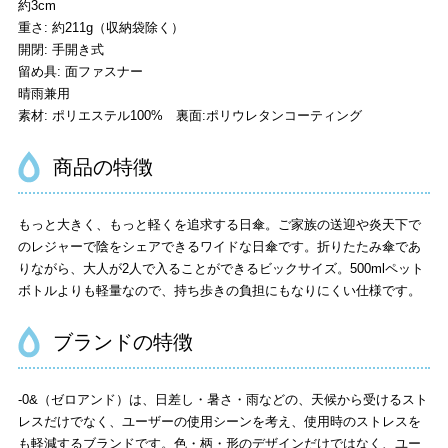
約3cm
重さ: 約211g（収納袋除く）
開閉: 手開き式
留め具: 面ファスナー
晴雨兼用
素材: ポリエステル100% 裏面:ポリウレタンコーティング
商品の特徴
もっと大きく、もっと軽くを追求する日傘。ご家族の送迎や炎天下で
のレジャーで陰をシェアできるワイドな日傘です。折りたたみ傘であ
りながら、大人が2人で入ることができるビックサイズ。500mlペット
ボトルよりも軽量なので、持ち歩きの負担にもなりにくい仕様です。
ブランドの特徴
-0&（ゼロアンド）は、日差し・暑さ・雨などの、天候から受けるスト
レスだけでなく、ユーザーの使用シーンを考え、使用時のストレスを
も軽減するブランドです。色・柄・形のデザインだけではなく、ユー