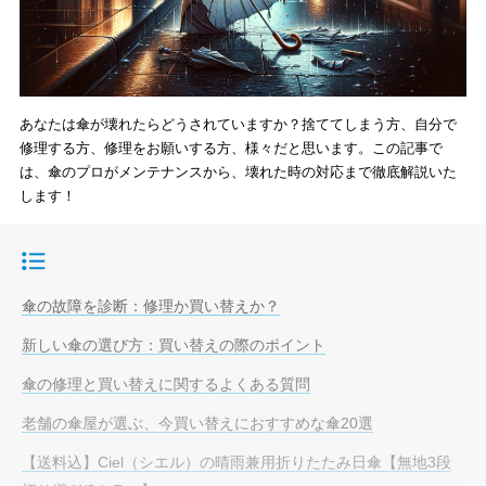
あなたは傘が壊れたらどうされていますか？捨ててしまう方、自分で
修理する方、修理をお願いする方、様々だと思います。この記事で
は、傘のプロがメンテナンスから、壊れた時の対応まで徹底解説いた
します！
目次
傘の故障を診断：修理か買い替えか？
新しい傘の選び方：買い替えの際のポイント
傘の修理と買い替えに関するよくある質問
老舗の傘屋が選ぶ、今買い替えにおすすめな傘20選
【送料込】Ciel（シエル）の晴雨兼用折りたたみ日傘【無地3段