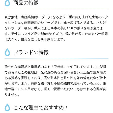
商品の特徴
表は無地・裏は縞柄(ボーダー)になるよう二重に織り上げた生地のスタ
イリッシュな雨晴兼用のシリーズです。傘を広げると見える、さりげ
ないボーダー柄が、職人による16本の美しい傘の張りを引き立てま
す。男性にちょうど良い65cmサイズで、骨の数が多いためカバー範囲
は大きく、優美な差し姿を印象付けます。
ブランドの特徴
艶やかな光沢感と重厚感のある「甲州織」を使用しています。山梨県
で織られたこの生地は、光沢感のある奥深い色合いと上品で重厚感の
ある質感を実現しており、高い耐水性と耐久性を兼ね備えた傘が仕上
がります。また、特殊な織り方と小幅の織機で織られているため、生
地の端にミシン目がなく、長くご愛用いただいてもほつれる心配があ
りません。
こんな理由でおすすめ！