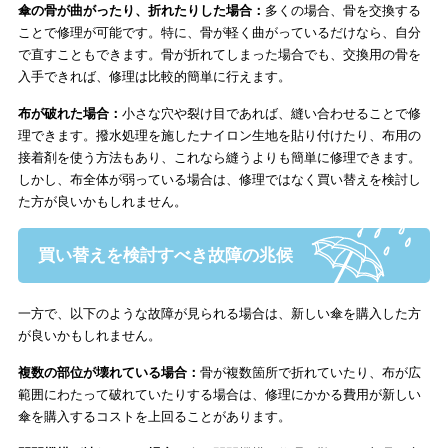
修理の依頼は専門家へお任せください。
傘の骨が曲がったり、折れたりした場合：
多くの場合、骨を交換する
ことで修理が可能です。特に、骨が軽く曲がっているだけなら、自分
で直すこともできます。骨が折れてしまった場合でも、交換用の骨を
入手できれば、修理は比較的簡単に行えます。
布が破れた場合：
小さな穴や裂け目であれば、縫い合わせることで修
理できます。撥水処理を施したナイロン生地を貼り付けたり、布用の
接着剤を使う方法もあり、これなら縫うよりも簡単に修理できます。
しかし、布全体が弱っている場合は、修理ではなく買い替えを検討し
た方が良いかもしれません。
買い替えを検討すべき故障の兆候
一方で、以下のような故障が見られる場合は、新しい傘を購入した方
が良いかもしれません。
複数の部位が壊れている場合：
骨が複数箇所で折れていたり、布が広
範囲にわたって破れていたりする場合は、修理にかかる費用が新しい
傘を購入するコストを上回ることがあります。