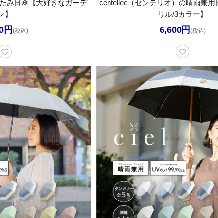
たたみ日傘【大好きなガーデ
centelleo（センテリオ）の晴雨
ン】
リル/3カラー】
00円
6,600円
(税込)
(税込)