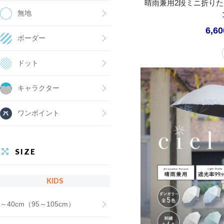
晴雨兼用2段ミニ折り
無地
6,6
ボーダー
ドット
キャラクター
ワンポイント
SIZE
KIDS
～40cm（95～105cm）