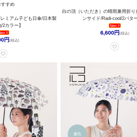
おすすめ
白の頂（いただき）の晴雨兼用折り
レミアム子ども日傘/日本製
ンサイド/Radi-cool/2パ
/2カラー】
6,600円
(税込)
00円
(税込)