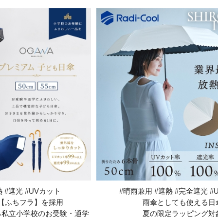
 #遮光 #UVカット
#晴雨兼用 #遮熱 #完全遮光 #
【ふちフラ】を採用
雨傘としても使える日
る私立小学校のお受験・通学
夏の限定ラッピング対