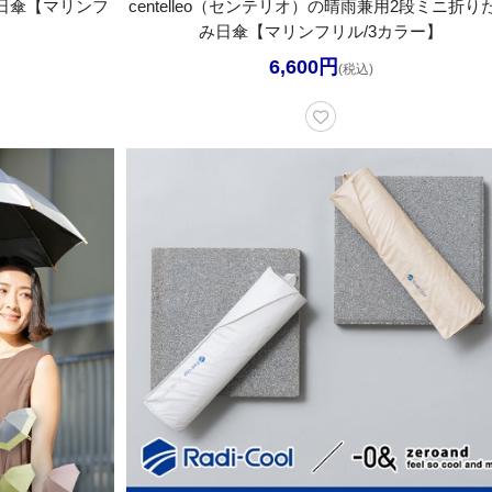
兼用日傘【マリンフ
centelleo（センテリオ）の晴雨兼用2段ミニ折り
み日傘【マリンフリル/3カラー】
6,600円
(税込)