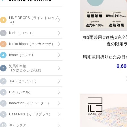
LINE DROPS（ライン ドロップ
ス）
korko（コルコ）
#晴雨兼用 #遮熱 #完全遮
夏の限定
kukka hippo（クッカヒッポ）
tenoé（テノエ）
晴雨兼用折りたたみ日
6,6
河馬印本舗
（かばじるしほんぽ）
-0&（ゼロアンド）
Ciel（シエル）
innovator（イノベーター）
Casa Plus（カーサプラス）
キャラクター