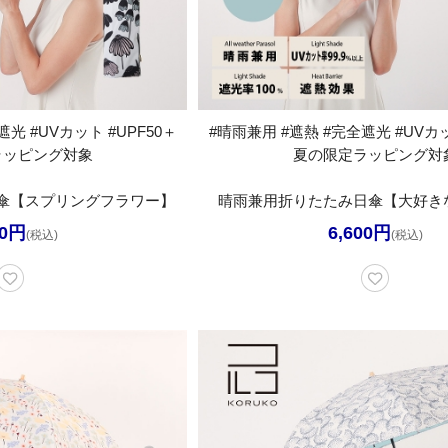
光 #UVカット #UPF50＋
#晴雨兼用 #遮熱 #完全遮光 #UVカッ
ラッピング対象
夏の限定ラッピング対
傘【スプリングフラワー】
晴雨兼用折りたたみ日傘【大好き
00円
6,600円
(税込)
(税込)