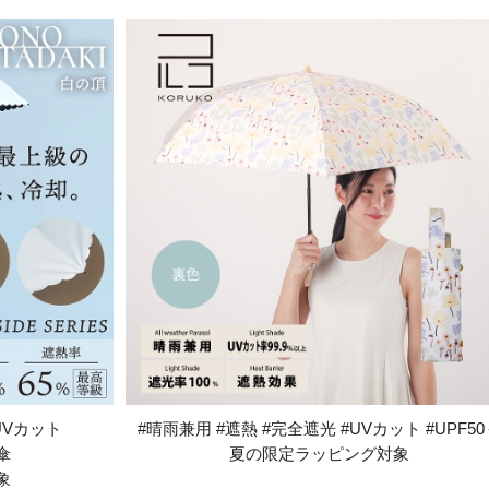
UVカット
#晴雨兼用 #遮熱 #完全遮光 #UVカット #UPF50
傘
夏の限定ラッピング対象
象