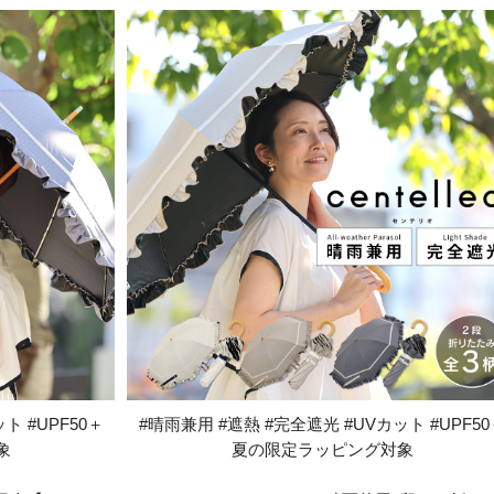
ト #UPF50＋
#晴雨兼用 #遮熱 #完全遮光 #UVカット #UPF50
象
夏の限定ラッピング対象