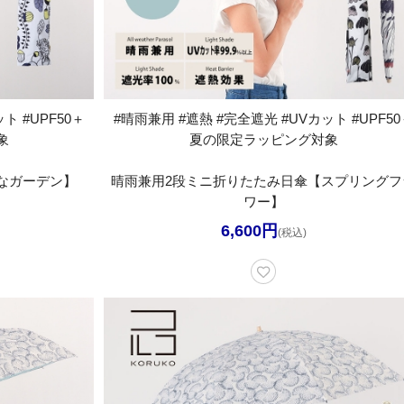
ト #UPF50＋
#晴雨兼用 #遮熱 #完全遮光 #UVカット #UPF50
象
夏の限定ラッピング対象
なガーデン】
晴雨兼用2段ミニ折りたたみ日傘【スプリングフ
ワー】
6,600円
(税込)