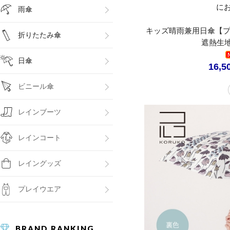
に
雨傘
キッズ晴雨兼用日傘【プ
折りたたみ傘
遮熱生地
日傘
16,5
ビニール傘
レインブーツ
レインコート
レイングッズ
プレイウエア
BRAND RANKING