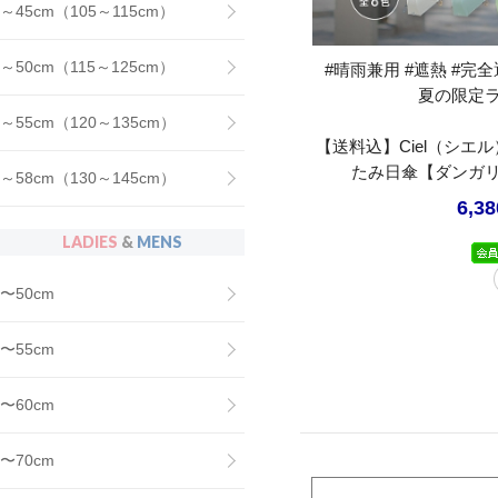
～45cm（105～115cm）
～50cm（115～125cm）
#晴雨兼用 #遮熱 #完全遮
夏の限定
～55cm（120～135cm）
【送料込】Ciel（シエ
たみ日傘【ダンガ
～58cm（130～145cm）
6,3
LADIES
&
MENS
〜50cm
〜55cm
〜60cm
〜70cm