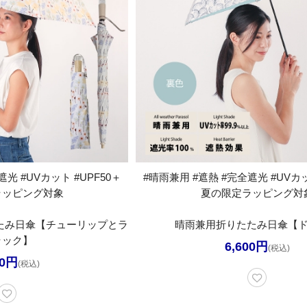
光 #UVカット #UPF50＋
#晴雨兼用 #遮熱 #完全遮光 #UVカッ
ラッピング対象
夏の限定ラッピング対
たみ日傘【チューリップとラ
晴雨兼用折りたたみ日傘【
ラック】
6,600円
(税込)
00円
(税込)