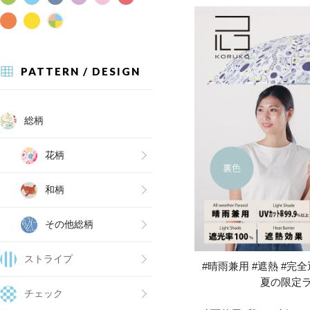
PATTERN / DESIGN
総柄
花柄
和柄
その他総柄
ストライプ
#晴雨兼用 #遮熱 #完全遮
夏の限定
チェック