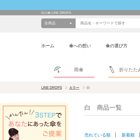
白の傘-LINE DROPS-
ホーム
傘への想い
傘の選び方
雨傘
折りたた
LINE DROPS
カラー
白
白 商品一覧
売れている順
新着順