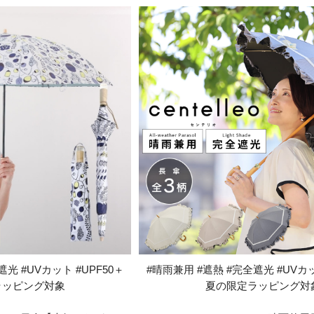
光 #UVカット #UPF50＋
#晴雨兼用 #遮熱 #完全遮光 #UVカッ
ラッピング対象
夏の限定ラッピング対