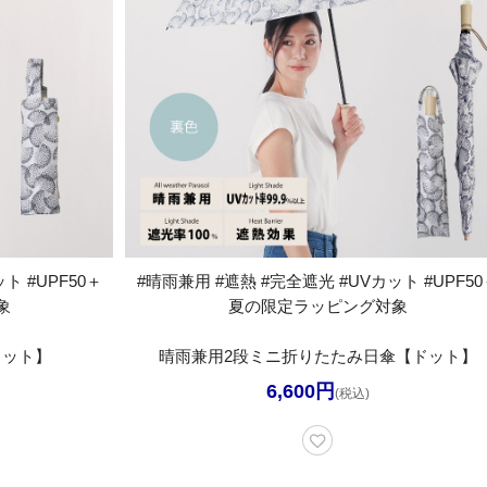
ト #UPF50＋
#晴雨兼用 #遮熱 #完全遮光 #UVカット #UPF50
象
夏の限定ラッピング対象
ドット】
晴雨兼用2段ミニ折りたたみ日傘【ドット】
6,600円
(税込)