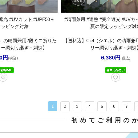
光 #UVカット #UPF50＋
#晴雨兼用 #遮熱 #完全遮光 #UVカッ
ラッピング対象
夏の限定ラッピング対
ル）の晴雨兼用2段ミニ折りた
【送料込】Ciel（シエル）の晴雨
リー調切り継ぎ・刺繍】
リー調切り継ぎ・刺繍
80円
6,380円
(税込)
(税込)
1
2
3
4
5
6
7
初めてご利用の