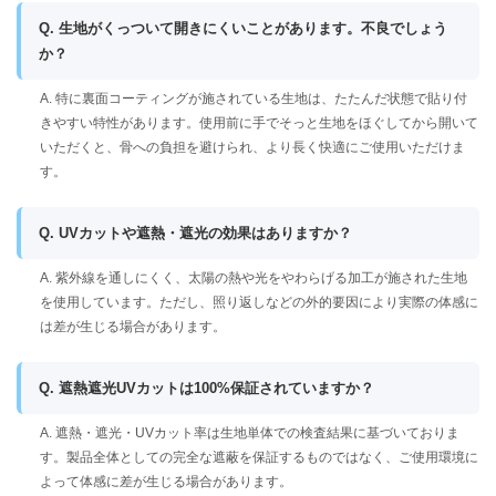
Q. 生地がくっついて開きにくいことがあります。不良でしょう
か？
A. 特に裏面コーティングが施されている生地は、たたんだ状態で貼り付
きやすい特性があります。使用前に手でそっと生地をほぐしてから開いて
いただくと、骨への負担を避けられ、より長く快適にご使用いただけま
す。
Q. UVカットや遮熱・遮光の効果はありますか？
A. 紫外線を通しにくく、太陽の熱や光をやわらげる加工が施された生地
を使用しています。ただし、照り返しなどの外的要因により実際の体感に
は差が生じる場合があります。
Q. 遮熱遮光UVカットは100%保証されていますか？
A. 遮熱・遮光・UVカット率は生地単体での検査結果に基づいておりま
す。製品全体としての完全な遮蔽を保証するものではなく、ご使用環境に
よって体感に差が生じる場合があります。