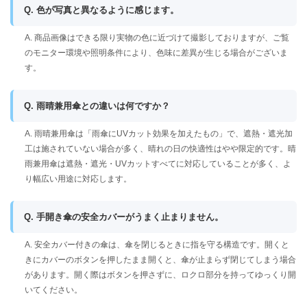
Q. 色が写真と異なるように感じます。
A. 商品画像はできる限り実物の色に近づけて撮影しておりますが、ご覧
のモニター環境や照明条件により、色味に差異が生じる場合がございま
す。
Q. 雨晴兼用傘との違いは何ですか？
A. 雨晴兼用傘は「雨傘にUVカット効果を加えたもの」で、遮熱・遮光加
工は施されていない場合が多く、晴れの日の快適性はやや限定的です。晴
雨兼用傘は遮熱・遮光・UVカットすべてに対応していることが多く、よ
り幅広い用途に対応します。
Q. 手開き傘の安全カバーがうまく止まりません。
A. 安全カバー付きの傘は、傘を閉じるときに指を守る構造です。開くと
きにカバーのボタンを押したまま開くと、傘が止まらず閉じてしまう場合
があります。開く際はボタンを押さずに、ロクロ部分を持ってゆっくり開
いてください。