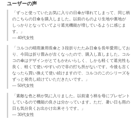
ユーザーの声
「ずっと使っていたお気に入りの日傘が壊れてしまって、同じ柄
のこちらの日傘を購入しました。以前のものより生地や裏地が
しっかりとなっていてより遮光機能が増しているように感じま
す。」
— 40代女性
「コルコの晴雨兼用長傘と３段折りたたみ日傘を長年愛用してお
り、今回は折り畳みが古くなったので、購入し直しました。コル
コの傘はデザインがとてもかわいらしく、しかも軽くて遮光性も
良く、軽くて使いやすいので非の打ち所がないです。今後も古く
なったら買い換えて使い続けますので、コルコのこのシリーズを
ずっと発売し続けていただきたいです。」
— 50代女性
「素敵な色と柄が気に入りました。以前違う柄を母にプレゼント
しているので機能の良さは分かっています。ただ、暑い日も雨の
日も気分良くお出かけ出来そうです。」
— 30代女性