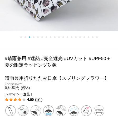
#晴雨兼用 #遮熱 #完全遮光 #UVカット #UPF50＋
夏の限定ラッピング対象
晴雨兼用折りたたみ日傘【スプリングフラワー】
KOR-50PM-75
6,600円
(税込)
[60ポイント進呈 ]
4.00
(1件)