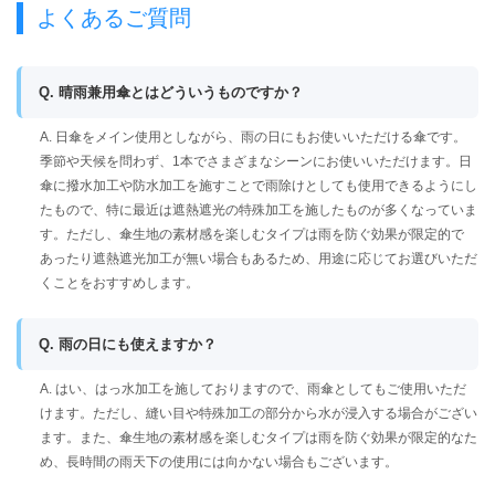
よくあるご質問
Q. 晴雨兼用傘とはどういうものですか？
A. 日傘をメイン使用としながら、雨の日にもお使いいただける傘です。
季節や天候を問わず、1本でさまざまなシーンにお使いいただけます。日
傘に撥水加工や防水加工を施すことで雨除けとしても使用できるようにし
たもので、特に最近は遮熱遮光の特殊加工を施したものが多くなっていま
す。ただし、傘生地の素材感を楽しむタイプは雨を防ぐ効果が限定的で
あったり遮熱遮光加工が無い場合もあるため、用途に応じてお選びいただ
くことをおすすめします。
Q. 雨の日にも使えますか？
A. はい、はっ水加工を施しておりますので、雨傘としてもご使用いただ
けます。ただし、縫い目や特殊加工の部分から水が浸入する場合がござい
ます。また、傘生地の素材感を楽しむタイプは雨を防ぐ効果が限定的なた
め、長時間の雨天下の使用には向かない場合もございます。