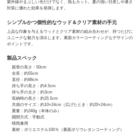
紫外線やまぶしい光だけでなく、熱もカット。夏の強い日差しや暑さ
対策に優れた効果を発揮します。
シンプルかつ個性的なウッド＆クリア素材の手元
上品な印象を与えるウッドとクリア素材の組み合わせが、持つたびに
ユニークな魅力を演出します。裏面カラーコーティングもデザインの
ポイントです。
製品スペック
親骨の長さ：50cm
全長：約55cm
直径：約88cm
持ち手の長さ：約4.5cm
持ち手の太さ：約3cm
収納時の長さ：約25.5cm
共袋のサイズ：約10×24cm（広げたとき：約20×24cm）
重量：約240g（本体のみ）
開閉方式：手動式
晴雨兼用
素材：ポリエステル100％（裏面ポリウレタンコーティング）