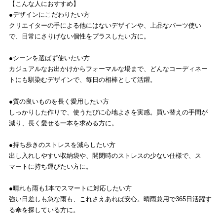
【こんな人におすすめ】
●デザインにこだわりたい方
クリエイターの手による他にはないデザインや、上品なパーツ使い
で、日常にさりげない個性をプラスしたい方に。
●シーンを選ばず使いたい方
カジュアルなお出かけからフォーマルな場まで、どんなコーディネー
トにも馴染むデザインで、毎日の相棒として活躍。
●質の良いものを長く愛用したい方
しっかりした作りで、使うたびに心地よさを実感。買い替えの手間が
減り、長く愛せる一本を求める方に。
●持ち歩きのストレスを減らしたい方
出し入れしやすい収納袋や、開閉時のストレスの少ない仕様で、ス
マートに持ち運びたい方に。
●晴れも雨も1本でスマートに対応したい方
強い日差しも急な雨も、これさえあれば安心。晴雨兼用で365日活躍す
る傘を探している方に。