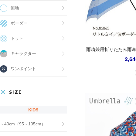
無地
ボーダー
ドット
雨晴兼用折りたたみ雨傘
キャラクター
2,6
ワンポイント
SIZE
KIDS
～40cm（95～105cm）