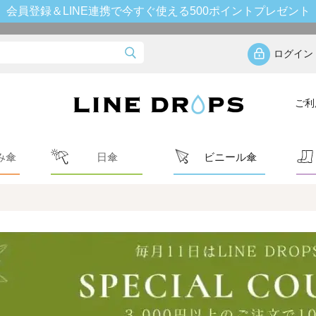
会員登録＆LINE連携で今すぐ使える500ポイントプレゼント
ログイン
ご利
み傘
日傘
ビニール傘