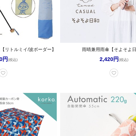
【リトルミイ/波ボーダー】
雨晴兼用雨傘【そよそよ
40円
2,420円
(税込)
(税込)