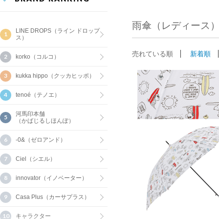
雨傘（レディース）
LINE DROPS（ライン ドロップ
ス）
売れている順
新着順
korko（コルコ）
kukka hippo（クッカヒッポ）
tenoé（テノエ）
河馬印本舗
（かばじるしほんぽ）
-0&（ゼロアンド）
Ciel（シエル）
innovator（イノベーター）
Casa Plus（カーサプラス）
キャラクター