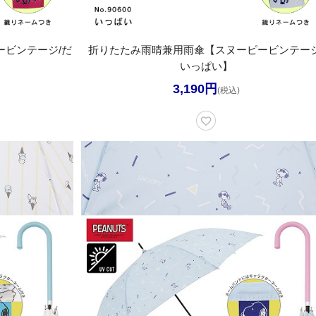
ビンテージ/だ
折りたたみ雨晴兼用雨傘【スヌーピービンテージ
いっぱい】
3,190円
(税込)