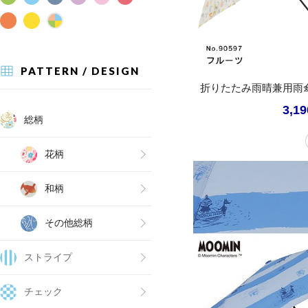
PATTERN / DESIGN
折りたたみ雨晴兼用雨
3,1
総柄
花柄
和柄
その他総柄
ストライプ
チェック