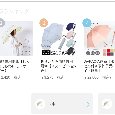
人気ランキング
雨晴兼用雨傘【しゅ
折りたたみ雨晴兼用
WAKAOの雨傘【タ
わしゅわレモンサイ
雨傘【スヌーピー/全5
セル付き寒竹手元/
ダー】
色】
イド軽量】
￥2,420（税込）
￥3,278（税込）
￥22,000（税込）
長傘