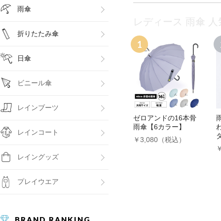
雨傘
レディース 雨傘 
折りたたみ傘
日傘
ビニール傘
レインブーツ
ゼロアンドの16本骨
雨傘【6カラー】
レインコート
￥3,080（税込）
レイングッズ
プレイウエア
BRAND RANKING