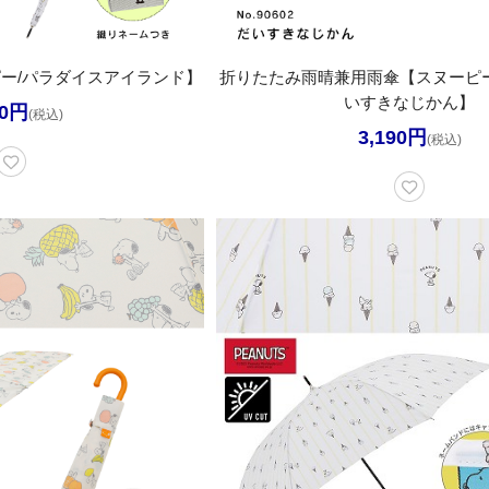
ー/パラダイスアイランド】
折りたたみ雨晴兼用雨傘【スヌーピー
いすきなじかん】
70円
(税込)
3,190円
(税込)