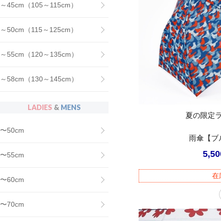
～45cm（105～115cm）
～50cm（115～125cm）
～55cm（120～135cm）
～58cm（130～145cm）
LADIES
&
MENS
夏の限定
〜50cm
雨傘【ブ
5,5
〜55cm
在
〜60cm
〜70cm