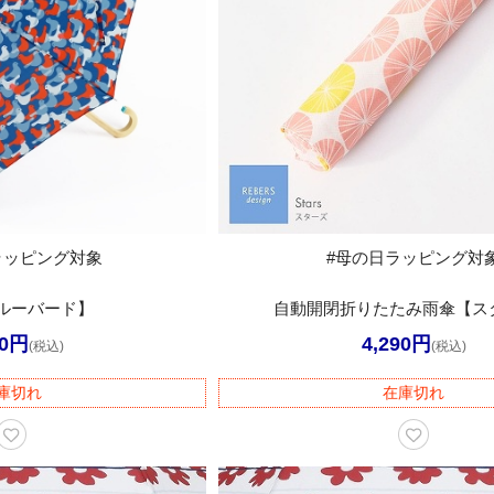
ラッピング対象
#母の日ラッピング対
ルーバード】
自動開閉折りたたみ雨傘【ス
00円
4,290円
(税込)
(税込)
庫切れ
在庫切れ