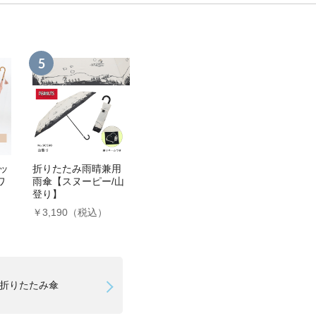
ッ
折りたたみ雨晴兼用
ワ
雨傘【スヌーピー/山
登り】
￥3,190（税込）
折りたたみ傘