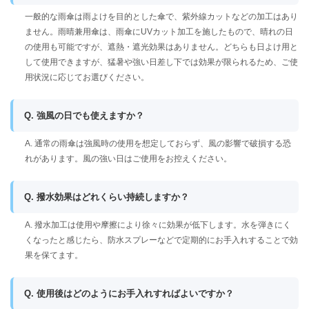
一般的な雨傘は雨よけを目的とした傘で、紫外線カットなどの加工はあり
ません。雨晴兼用傘は、雨傘にUVカット加工を施したもので、晴れの日
の使用も可能ですが、遮熱・遮光効果はありません。どちらも日よけ用と
して使用できますが、猛暑や強い日差し下では効果が限られるため、ご使
用状況に応じてお選びください。
Q. 強風の日でも使えますか？
A. 通常の雨傘は強風時の使用を想定しておらず、風の影響で破損する恐
れがあります。風の強い日はご使用をお控えください。
Q. 撥水効果はどれくらい持続しますか？
A. 撥水加工は使用や摩擦により徐々に効果が低下します。水を弾きにく
くなったと感じたら、防水スプレーなどで定期的にお手入れすることで効
果を保てます。
Q. 使用後はどのようにお手入れすればよいですか？