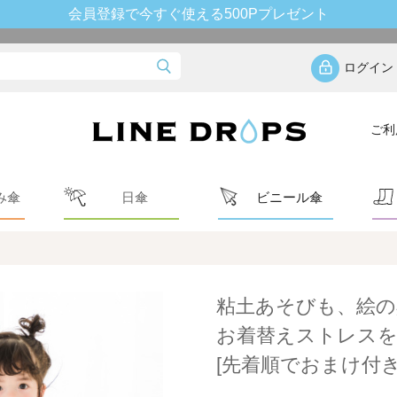
会員登録で今すぐ使える500Pプレゼント
ログイン
ご利
み傘
日傘
ビニール傘
】
粘土あそびも、絵の
お着替えストレスを
[先着順でおまけ付き