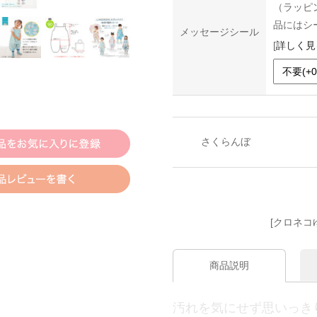
（ラッピ
品にはシ
メッセージシール
[
詳しく見
さくらんぼ
[クロネコ
商品説明
汚れを気にせず思いっき