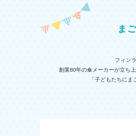
ま
フィンラ
創業80年の傘メーカーが立ち
「子どもたちにま