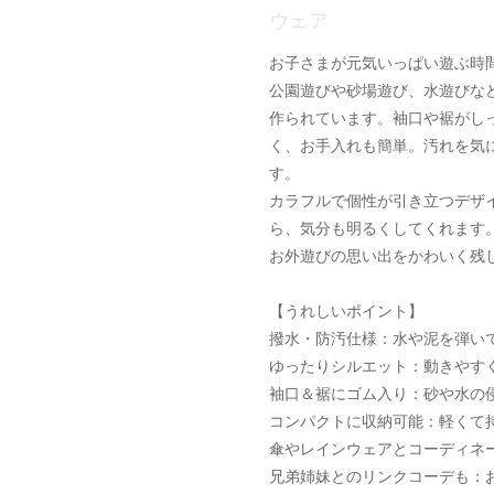
ウェア
お子さまが元気いっぱい遊ぶ時
公園遊びや砂場遊び、水遊びな
作られています。袖口や裾がし
く、お手入れも簡単。汚れを気
す。
カラフルで個性が引き立つデザ
ら、気分も明るくしてくれます
お外遊びの思い出をかわいく残
【うれしいポイント】
撥水・防汚仕様：水や泥を弾い
ゆったりシルエット：動きやす
袖口＆裾にゴム入り：砂や水の
コンパクトに収納可能：軽くて
傘やレインウェアとコーディネ
兄弟姉妹とのリンクコーデも：