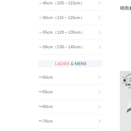
～45cm（105～115cm）
晴雨
～50cm（115～125cm）
～55cm（120～135cm）
～58cm（130～145cm）
LADIES
&
MENS
〜50cm
〜55cm
〜60cm
〜70cm