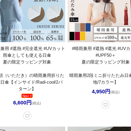
兼用 #遮熱 #完全遮光 #UVカット
#晴雨兼用 #遮熱 #遮光 #UV
雨傘としても使える日傘
#UPF50＋
夏の限定ラッピング対象
夏の限定ラッピング対象
頂（いただき）の晴雨兼用折りた
晴雨兼用2段ミニ折りたたみ日
日傘【インサイド/Radi-cool/2パ
地/7カラー】
ターン】
4,950円
(税込)
6,600円
(税込)