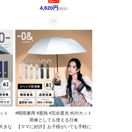
4,620円
(税込)
カット
#晴雨兼用 #遮熱 #完全遮光 #UVカット
雨傘としても使える日傘
大きな
【ママに好評】お子様がいても手軽に