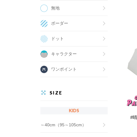
無地
ボーダー
ドット
キャラクター
ワンポイント
SIZE
KIDS
#
～40cm（95～105cm）