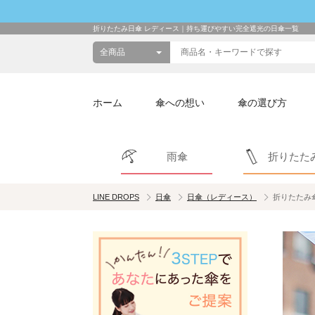
折りたたみ日傘 レディース｜持ち運びやすい完全遮光の日傘一覧
ホーム
傘への想い
傘の選び方
雨傘
折りたた
LINE DROPS
日傘
日傘（レディース）
折りたたみ