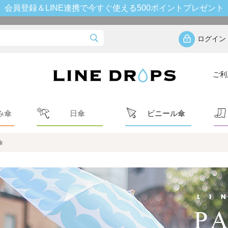
会員登録＆LINE連携で今すぐ使える500ポイントプレゼント
ログイン
ご利
み傘
日傘
ビニール傘
傘