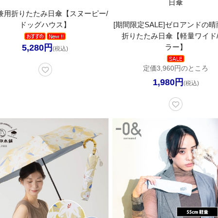
日傘
兼用折りたたみ日傘【スヌーピー/
ドッグハウス】
[期間限定SALE]ゼロアンドの
折りたたみ日傘【軽量ワイド/
5,280円
ラー】
(税込)
定価3,960円のところ
1,980円
(税込)