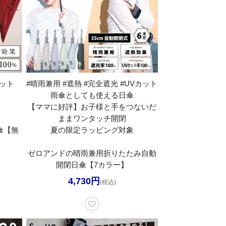
カット
#晴雨兼用 #遮熱 #完全遮光 #UVカット
雨傘としても使える日傘
【ママに好評】お子様と手をつないだ
ままワンタッチ開閉
傘【無
夏の限定ラッピング対象
ゼロアンドの晴雨兼用折りたたみ自動
開閉日傘【7カラー】
4,730円
(税込)