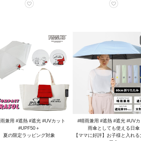
晴雨兼用 #遮熱 #遮光 #UVカット
#晴雨兼用 #遮熱 #遮光 #UV
#UPF50＋
雨傘としても使える日傘
夏の限定ラッピング対象
【ママに好評】お子様と入れる