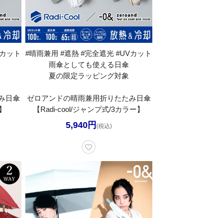
Vカット
#晴雨兼用 #遮熱 #完全遮光 #UVカット
雨傘としても使える日傘
夏の限定ラッピング対象
み日傘
ゼロアンドの晴雨兼用折りたたみ日傘
ー】
【Radi-cool/ジャンプ式/3カラー】
5,940円
(税込)