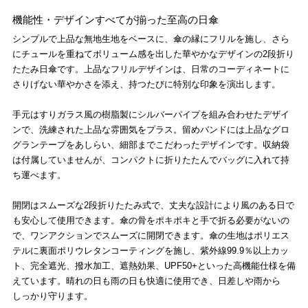
機能性・デザインすべてが揃った至高の日傘
シンプルで上品な無地生地をベースに、傘の縁にフリルを施し、さら
にチュールを重ねてボリューム感を出した華やかなデザインの2段折り
たたみ日傘です。上品なフリルデザインは、日常のコーディネートに
さりげない華やかさを添え、持つたびに特別な印象を演出します。
手元はすりガラス風の樹脂製にシルバーパイプを組み合わせたデザイ
ンで、洗練された上品な雰囲気をプラス。留めバンドには上品なグロ
グランテープをあしらい、細部までこだわったデザインです。収納袋
は付属していませんが、コンパクトに折りたたんでバッグに入れて持
ち運べます。
開閉はスムーズな2段折りたたみ式で、丈夫な設計により風のある日で
も安心して使用できます。傘の骨をポキポキと手で折る必要がないの
で、ワンアクションでスムーズに開閉できます。傘の生地はポリエス
テルに裏面ポリウレタンコーティングを施し、紫外線99.9％以上カッ
ト、完全遮光、撥水加工、遮熱効果、UPF50+といった高機能仕様を備
えています。晴れの日も雨の日も快適に使用でき、日差しや雨から
しっかり守ります。