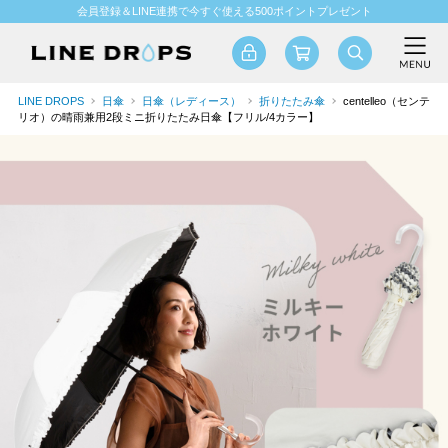
会員登録＆LINE連携で今すぐ使える500ポイントプレゼント
LINE DROPS
日傘
日傘（レディース）
折りたたみ傘
centelleo（センテ
リオ）の晴雨兼用2段ミニ折りたたみ日傘【フリル/4カラー】