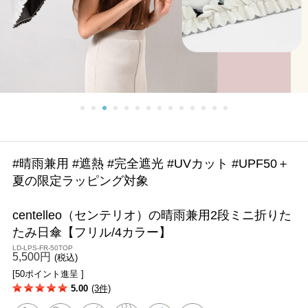
#晴雨兼用 #遮熱 #完全遮光 #UVカット #UPF50＋
夏の限定ラッピング対象
centelleo（センテリオ）の晴雨兼用2段ミニ折りた
たみ日傘【フリル/4カラー】
LD-LPS-FR-50TOP
5,500円
(税込)
[50ポイント進呈 ]
5.00
(3件)