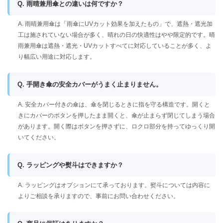
Q. 雨晴兼用傘との違いは何ですか？
A. 雨晴兼用傘は「雨傘にUVカット効果を加えたもの」で、遮熱・遮光加
工は施されていない場合が多く、晴れの日の快適性はやや限定的です。晴
雨兼用傘は遮熱・遮光・UVカットすべてに対応していることが多く、よ
り幅広い用途に対応します。
Q. 手開き傘の安全カバーがうまく止まりません。
A. 安全カバー付きの傘は、傘を閉じるときに指を守る構造です。開くと
きにカバーのボタンを押したまま開くと、傘が止まらず閉じてしまう場合
があります。開く際はボタンを押さずに、ロクロ部分を持ってゆっくり開
いてください。
Q. ラッピングや熨斗はできますか？
A. ラッピングはオプションにて承っております。熨斗については内容に
よりご相談を承りますので、事前にお問い合わせください。