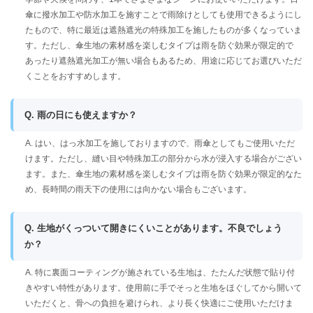
傘に撥水加工や防水加工を施すことで雨除けとしても使用できるようにし
たもので、特に最近は遮熱遮光の特殊加工を施したものが多くなっていま
す。ただし、傘生地の素材感を楽しむタイプは雨を防ぐ効果が限定的で
あったり遮熱遮光加工が無い場合もあるため、用途に応じてお選びいただ
くことをおすすめします。
Q. 雨の日にも使えますか？
A. はい、はっ水加工を施しておりますので、雨傘としてもご使用いただ
けます。ただし、縫い目や特殊加工の部分から水が浸入する場合がござい
ます。また、傘生地の素材感を楽しむタイプは雨を防ぐ効果が限定的なた
め、長時間の雨天下の使用には向かない場合もございます。
Q. 生地がくっついて開きにくいことがあります。不良でしょう
か？
A. 特に裏面コーティングが施されている生地は、たたんだ状態で貼り付
きやすい特性があります。使用前に手でそっと生地をほぐしてから開いて
いただくと、骨への負担を避けられ、より長く快適にご使用いただけま