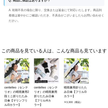
Q. 商品に保証はありますか？
A. 初期不良の場合に限り、交換または返金にて対応いたします。商品到
着後は速やかにご確認いただき、不具合がございましたらお問い合わせく
ださい。
この商品を見ている人は、こんな商品も見ています
centelleo（センテ
centelleo（センテ
晴雨兼用折りたた
リオ）の晴雨兼用2
リオ）の晴雨兼用
み日傘【フリル/3
段ミニ折りたたみ
折りたたみ日傘
カラー】
日傘【マリンフリ
【フリル/4カ
￥3,300（税込）
ル/3カラー】
ラー】