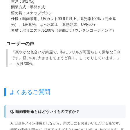
重さ：約275g
開閉方式：手開き式
留め具：スナップボタン
仕様：晴雨兼用、UVカット99.9％以上、遮光率100%（完全遮
光）、1級遮光、はっ水加工、遮熱効果、UPF50＋
素材：ポリエステル100%（裏面:ポリウレタンコーティング）
ユーザーの声
「爽やかな色合いが綺麗で、特にフリルが可愛らしく素敵な日傘
です。軽いのに大きさもちょうど良く、しっかりしています。」
— 女性/30代
よくあるご質問
Q. 晴雨兼用傘とはどういうものですか？
A. 日傘をメイン使用としながら、雨の日にもお使いいただける傘です。
季節や天候を問わず、1本でさまざまなシーンにお使いいただけます。日