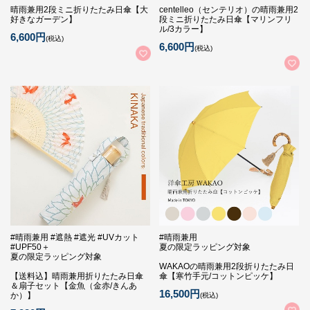
晴雨兼用2段ミニ折りたたみ日傘【大
centelleo（センテリオ）の晴雨兼用2
好きなガーデン】
段ミニ折りたたみ日傘【マリンフリ
ル/3カラー】
6,600円
(税込)
6,600円
(税込)
#晴雨兼用 #遮熱 #遮光 #UVカット
#晴雨兼用
#UPF50＋
夏の限定ラッピング対象
夏の限定ラッピング対象
WAKAOの晴雨兼用2段折りたたみ日
【送料込】晴雨兼用折りたたみ日傘
傘【寒竹手元/コットンピッケ】
＆扇子セット【金魚（金赤/きんあ
16,500円
か）】
(税込)