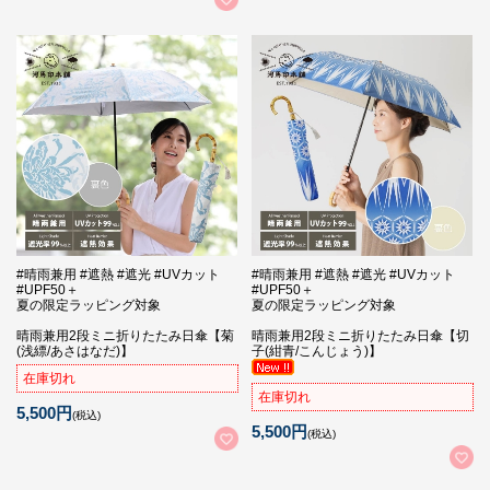
#晴雨兼用 #遮熱 #遮光 #UVカット
#晴雨兼用 #遮熱 #遮光 #UVカット
#UPF50＋
#UPF50＋
夏の限定ラッピング対象
夏の限定ラッピング対象
晴雨兼用2段ミニ折りたたみ日傘【菊
晴雨兼用2段ミニ折りたたみ日傘【切
(浅縹/あさはなだ)】
子(紺青/こんじょう)】
在庫切れ
在庫切れ
5,500円
(税込)
5,500円
(税込)