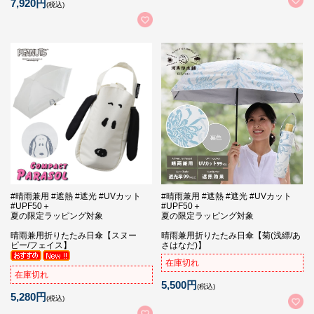
7,920円
(税込)
#晴雨兼用 #遮熱 #遮光 #UVカット
#晴雨兼用 #遮熱 #遮光 #UVカット
#UPF50＋
#UPF50＋
夏の限定ラッピング対象
夏の限定ラッピング対象
晴雨兼用折りたたみ日傘【スヌー
晴雨兼用折りたたみ日傘【菊(浅縹/あ
ピー/フェイス】
さはなだ)】
在庫切れ
在庫切れ
5,500円
(税込)
5,280円
(税込)