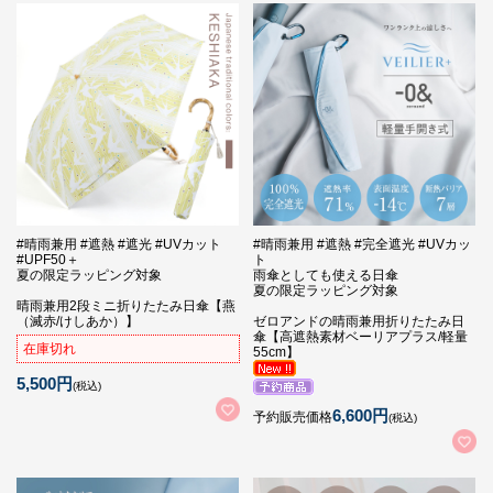
#晴雨兼用 #遮熱 #遮光 #UVカット
#晴雨兼用 #遮熱 #完全遮光 #UVカッ
#UPF50＋
ト
夏の限定ラッピング対象
雨傘としても使える日傘
夏の限定ラッピング対象
晴雨兼用2段ミニ折りたたみ日傘【燕
（滅赤/けしあか）】
ゼロアンドの晴雨兼用折りたたみ日
傘【高遮熱素材ベーリアプラス/軽量
在庫切れ
55cm】
5,500円
(税込)
6,600円
予約販売価格
(税込)