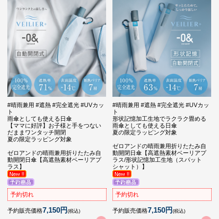
#晴雨兼用 #遮熱 #完全遮光 #UVカッ
#晴雨兼用 #遮熱 #完全遮光 #UVカッ
ト
ト
雨傘としても使える日傘
形状記憶加工生地でラクラク畳める
【ママに好評】お子様と手をつない
雨傘としても使える日傘
だままワンタッチ開閉
夏の限定ラッピング対象
夏の限定ラッピング対象
ゼロアンドの晴雨兼用折りたたみ自
ゼロアンドの晴雨兼用折りたたみ自
動開閉日傘【高遮熱素材ベーリアプ
動開閉日傘【高遮熱素材ベーリアプ
ラス/形状記憶加工生地（スパット
ラス】
シャット）】
予約切れ
予約切れ
7,150円
7,150円
予約販売価格
予約販売価格
(税込)
(税込)