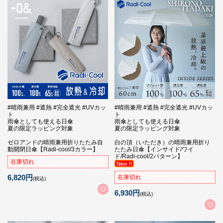
#晴雨兼用 #遮熱 #完全遮光 #UVカッ
#晴雨兼用 #遮熱 #完全遮光 #UVカッ
ト
ト
雨傘としても使える日傘
雨傘としても使える日傘
夏の限定ラッピング対象
夏の限定ラッピング対象
ゼロアンドの晴雨兼用折りたたみ自
白の頂（いただき）の晴雨兼用折り
動開閉日傘【Radi-cool/3カラー】
たたみ日傘【インサイド/ワイ
ド/Radi-cool/2パターン】
在庫切れ
6,820円
在庫切れ
(税込)
6,930円
(税込)