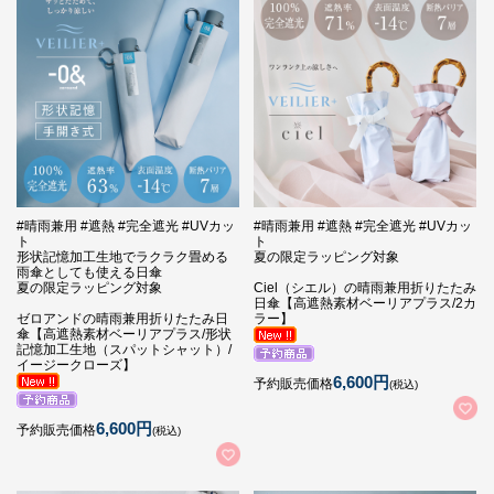
#晴雨兼用 #遮熱 #完全遮光 #UVカッ
#晴雨兼用 #遮熱 #完全遮光 #UVカッ
ト
ト
形状記憶加工生地でラクラク畳める
夏の限定ラッピング対象
雨傘としても使える日傘
夏の限定ラッピング対象
Ciel（シエル）の晴雨兼用折りたたみ
日傘【高遮熱素材ベーリアプラス/2カ
ゼロアンドの晴雨兼用折りたたみ日
ラー】
傘【高遮熱素材ベーリアプラス/形状
記憶加工生地（スパットシャット）/
イージークローズ】
6,600円
予約販売価格
(税込)
6,600円
予約販売価格
(税込)