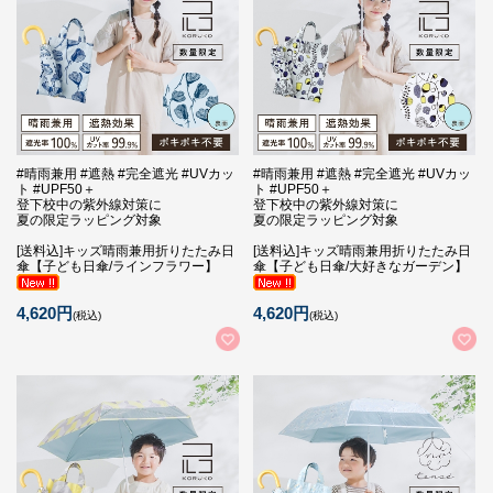
#晴雨兼用 #遮熱 #完全遮光 #UVカッ
#晴雨兼用 #遮熱 #完全遮光 #UVカッ
ト #UPF50＋
ト #UPF50＋
登下校中の紫外線対策に
登下校中の紫外線対策に
夏の限定ラッピング対象
夏の限定ラッピング対象
[送料込]キッズ晴雨兼用折りたたみ日
[送料込]キッズ晴雨兼用折りたたみ日
傘【子ども日傘/ラインフラワー】
傘【子ども日傘/大好きなガーデン】
4,620円
4,620円
(税込)
(税込)