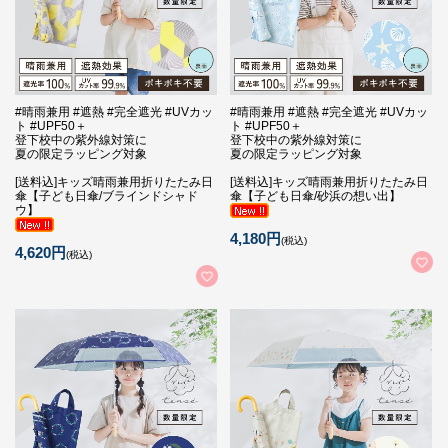
#晴雨兼用 #遮熱 #完全遮光 #UVカッ
#晴雨兼用 #遮熱 #完全遮光 #UVカッ
ト #UPF50＋
ト #UPF50＋
登下校中の紫外線対策に
登下校中の紫外線対策に
夏の限定ラッピング対象
夏の限定ラッピング対象
[送料込]キッズ晴雨兼用折りたたみ日
[送料込]キッズ晴雨兼用折りたたみ日
傘【子ども日傘/ブラインドシャド
傘【子ども日傘/砂浜の想い出】
ウ】
4,180円
(税込)
4,620円
(税込)