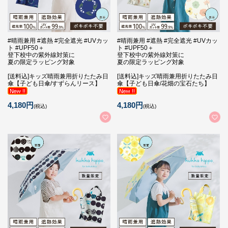
#晴雨兼用 #遮熱 #完全遮光 #UVカッ
#晴雨兼用 #遮熱 #完全遮光 #UVカッ
ト #UPF50＋
ト #UPF50＋
登下校中の紫外線対策に
登下校中の紫外線対策に
夏の限定ラッピング対象
夏の限定ラッピング対象
[送料込]キッズ晴雨兼用折りたたみ日
[送料込]キッズ晴雨兼用折りたたみ日
傘【子ども日傘/すずらんリース】
傘【子ども日傘/花畑の宝石たち】
4,180円
4,180円
(税込)
(税込)