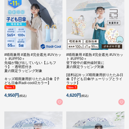
#晴雨兼用 #遮熱 #完全遮光 #UVカッ
#晴雨兼用 #遮熱 #完全遮光 #UVカッ
ト #UPF50＋
ト #UPF50＋
先端が飛び出していない【ふちフ
登下校中の紫外線対策に
ラ】・透明窓付き
夏の限定ラッピング対象
夏の限定ラッピング対象
[送料込]キッズ晴雨兼用折りたたみ日
キッズ晴雨兼用折りたたみ日傘【子
傘【子ども日傘/チューリップとライ
ども日傘/Radi-cool/2カラー】
ラック】
4,950円
4,620円
(税込)
(税込)