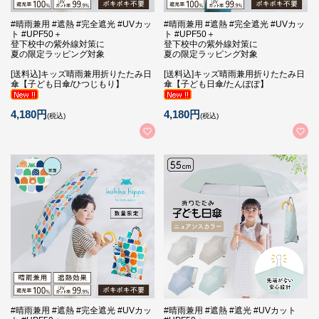
#晴雨兼用 #遮熱 #完全遮光 #UVカッ
#晴雨兼用 #遮熱 #完全遮光 #UVカッ
ト #UPF50＋
ト #UPF50＋
登下校中の紫外線対策に
登下校中の紫外線対策に
夏の限定ラッピング対象
夏の限定ラッピング対象
[送料込]キッズ晴雨兼用折りたたみ日
[送料込]キッズ晴雨兼用折りたたみ日
傘【子ども日傘/ひつじもり】
傘【子ども日傘/たんぽぽ】
4,180円
4,180円
(税込)
(税込)
#晴雨兼用 #遮熱 #完全遮光 #UVカッ
#晴雨兼用 #遮熱 #遮光 #UVカット