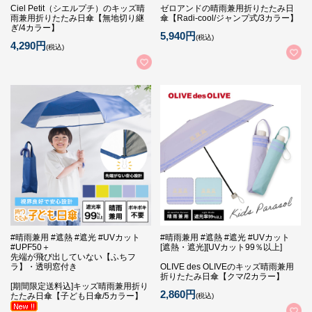
Ciel Petit（シエルプチ）のキッズ晴
ゼロアンドの晴雨兼用折りたたみ日
雨兼用折りたたみ日傘【無地切り継
傘【Radi-cool/ジャンプ式/3カラー】
ぎ/4カラー】
5,940円
(税込)
4,290円
(税込)
#晴雨兼用 #遮熱 #遮光 #UVカット
#晴雨兼用 #遮熱 #遮光 #UVカット
#UPF50＋
[遮熱・遮光][UVカット99％以上]
先端が飛び出していない【ふちフ
ラ】・透明窓付き
OLIVE des OLIVEのキッズ晴雨兼用
折りたたみ日傘【クマ/2カラー】
[期間限定送料込]キッズ晴雨兼用折り
2,860円
たたみ日傘【子ども日傘/5カラー】
(税込)