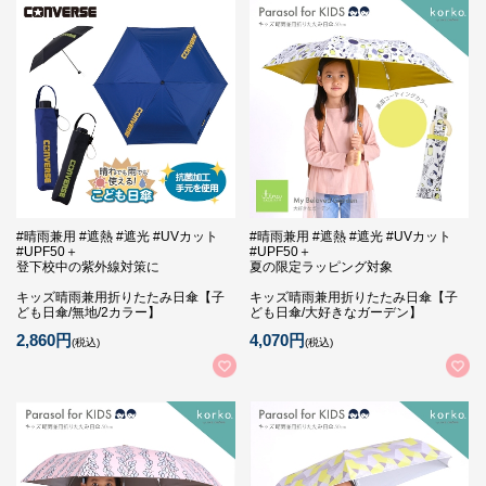
#晴雨兼用 #遮熱 #遮光 #UVカット
#晴雨兼用 #遮熱 #遮光 #UVカット
#UPF50＋
#UPF50＋
登下校中の紫外線対策に
夏の限定ラッピング対象
キッズ晴雨兼用折りたたみ日傘【子
キッズ晴雨兼用折りたたみ日傘【子
ども日傘/無地/2カラー】
ども日傘/大好きなガーデン】
2,860円
4,070円
(税込)
(税込)