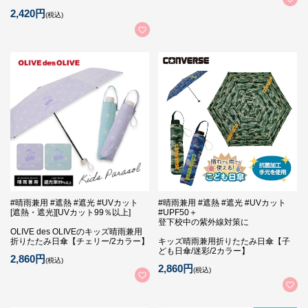
2,420円
(税込)
#晴雨兼用 #遮熱 #遮光 #UVカット
#晴雨兼用 #遮熱 #遮光 #UVカット
[遮熱・遮光][UVカット99％以上]
#UPF50＋
登下校中の紫外線対策に
OLIVE des OLIVEのキッズ晴雨兼用
折りたたみ日傘【チェリー/2カラー】
キッズ晴雨兼用折りたたみ日傘【子
ども日傘/迷彩/2カラー】
2,860円
(税込)
2,860円
(税込)