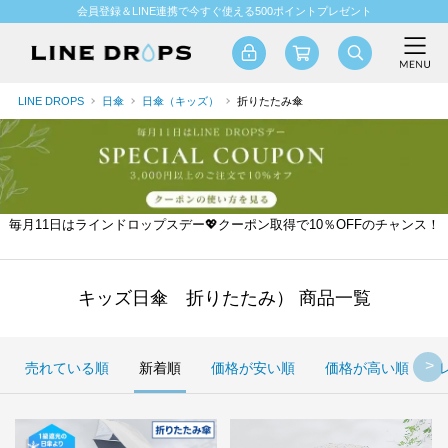
会員登録＆LINE連携で今すぐ使える500ポイントプレゼント
LINE DROPS
日傘
日傘（キッズ）
折りたたみ傘
毎月11日はラインドロップスデー💖クーポン取得で10％OFFのチャンス！
キッズ日傘 折りたたみ） 商品一覧
売れている順
新着順
価格が安い順
価格が高い順