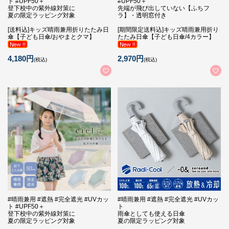
ト #UPF50＋
#UPF50＋
登下校中の紫外線対策に
先端が飛び出していない【ふちフ
夏の限定ラッピング対象
ラ】・透明窓付き
[送料込]キッズ晴雨兼用折りたたみ日
[期間限定送料込]キッズ晴雨兼用折り
傘【子ども日傘/おやまとクマ】
たたみ日傘【子ども日傘/4カラー】
4,180円
2,970円
(税込)
(税込)
#晴雨兼用 #遮熱 #完全遮光 #UVカッ
#晴雨兼用 #遮熱 #完全遮光 #UVカッ
ト #UPF50＋
ト
登下校中の紫外線対策に
雨傘としても使える日傘
夏の限定ラッピング対象
夏の限定ラッピング対象