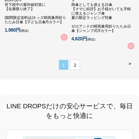
#UPF50＋
ト
登下校中の紫外線対策に
雨傘としても使える日傘
【在庫限り終了】
【ママに好評】お子様がいても手軽
に使えるジャンプ傘
[期間限定送料込]キッズ晴雨兼用折り
夏の限定ラッピング対象
たたみ日傘【子ども日傘/5カラー】
ゼロアンドの晴雨兼用折りたたみ日
1,980円
傘【ジャンプ式/5カラー】
(税込)
4,620円
(税込)
>
1
2
LINE DROPSだけの安心サービスで、毎日
をもっと快適に