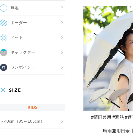
無地
ボーダー
ドット
キャラクター
ワンポイント
SIZE
KIDS
#晴雨兼用 #遮熱 #遮光
～40cm（95～105cm）
晴雨兼用日傘【