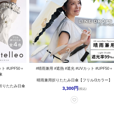
ト #UPF50＋
#晴雨兼用 #遮熱 #遮光 #UVカット #UPF50＋
象
晴雨兼用折りたたみ日傘【フリル/3カラー】
兼用折りたたみ日傘
3,300円
(税込)