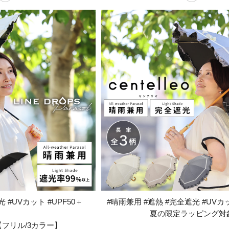
 #UVカット #UPF50＋
#晴雨兼用 #遮熱 #完全遮光 #UVカッ
夏の限定ラッピング対
フリル/3カラー】