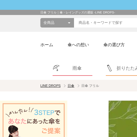
日傘 フリル｜傘・レイングッズの通販 -LINE DROPS-
ホーム
傘への想い
傘の選び方
雨傘
折りたた
LINE DROPS
日傘
日傘 フリル