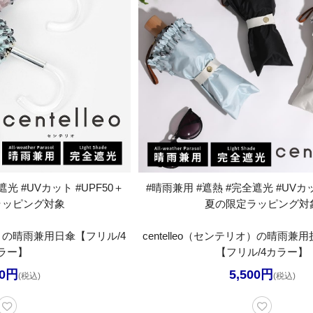
光 #UVカット #UPF50＋
#晴雨兼用 #遮熱 #完全遮光 #UVカッ
ラッピング対象
夏の限定ラッピング対
リオ）の晴雨兼用日傘【フリル/4
centelleo（センテリオ）の晴雨
ラー】
【フリル/4カラー】
00円
5,500円
(税込)
(税込)