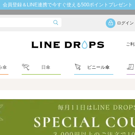
会員登録＆LINE連携で今すぐ使える500ポイントプレゼント
ログイン
ご利
み傘
日傘
ビニール傘