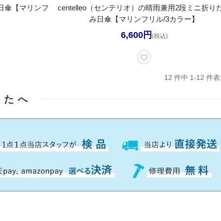
兼用日傘【マリンフ
centelleo（センテリオ）の晴雨兼用2段ミニ折り
み日傘【マリンフリル/3カラー】
6,600円
(税込)
12 件中 1-12 
かたへ