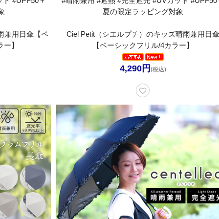
ト #UPF50＋
#晴雨兼用 #遮熱 #完全遮光 #UVカット #UPF50
象
夏の限定ラッピング対象
ズ晴雨兼用日傘【ペ
Ciel Petit（シエルプチ）のキッズ晴雨兼用日
ラー】
【ベーシックフリル/4カラー】
4,290円
(税込)