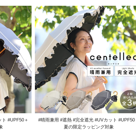
ト #UPF50＋
#晴雨兼用 #遮熱 #完全遮光 #UVカット #UPF50
象
夏の限定ラッピング対象