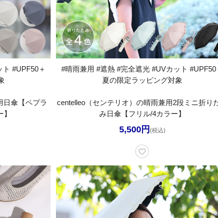
ト #UPF50＋
#晴雨兼用 #遮熱 #完全遮光 #UVカット #UPF50
象
夏の限定ラッピング対象
兼用日傘【ペプラ
centelleo（センテリオ）の晴雨兼用2段ミニ折り
ー】
み日傘【フリル/4カラー】
5,500円
(税込)