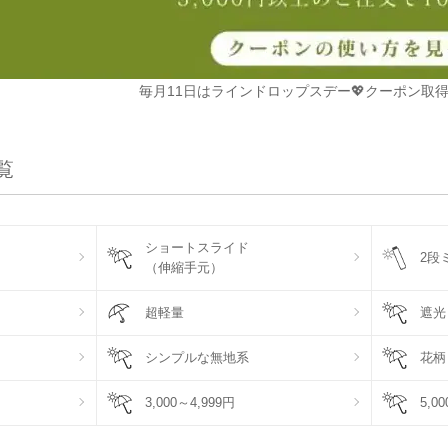
毎月11日はラインドロップスデー💖クーポン取得
覧
ショートスライド
2段
（伸縮手元）
超軽量
遮光
シンプルな無地系
花柄
3,000～4,999円
5,0