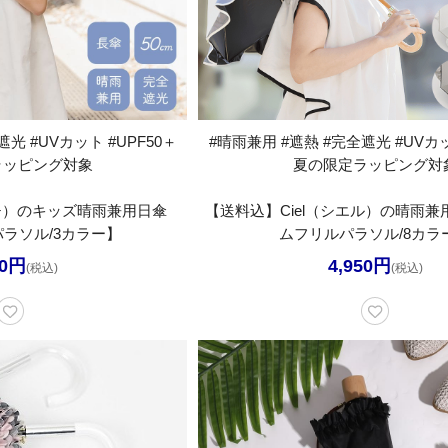
光 #UVカット #UPF50＋
#晴雨兼用 #遮熱 #完全遮光 #UVカッ
ラッピング対象
夏の限定ラッピング対
エルプチ）のキッズ晴雨兼用日傘
【送料込】Ciel（シエル）の晴雨
ラソル/3カラー】
ムフリルパラソル/8カラ
90円
4,950円
(税込)
(税込)