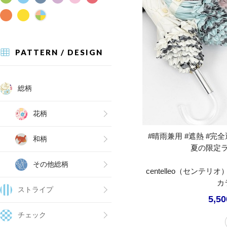
PATTERN / DESIGN
総柄
花柄
#晴雨兼用 #遮熱 #完全遮
和柄
夏の限定
その他総柄
centelleo（センテ
カ
ストライプ
5,5
チェック