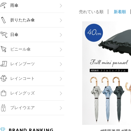
雨傘
売れている順
新着順
折りたたみ傘
日傘
ビニール傘
レインブーツ
レインコート
レイングッズ
プレイウエア
BRAND RANKING