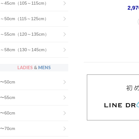
～45cm（105～115cm）
2,9
～50cm（115～125cm）
～55cm（120～135cm）
～58cm（130～145cm）
LADIES
&
MENS
〜50cm
〜55cm
〜60cm
〜70cm