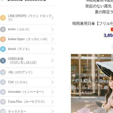
#晴雨兼用 #遮熱
突起のない露先
夏の限定
LINE DROPS（ライン ドロップ
ス）
晴雨兼用日傘【フリル付
korko（コルコ）
3,8
kukka hippo（クッカヒッポ）
tenoé（テノエ）
河馬印本舗
（かばじるしほんぽ）
-0&（ゼロアンド）
Ciel（シエル）
innovator（イノベーター）
Casa Plus（カーサプラス）
キャラクター