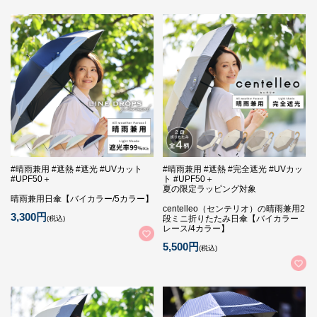
#晴雨兼用 #遮熱 #遮光 #UVカット
#晴雨兼用 #遮熱 #完全遮光 #UVカッ
#UPF50＋
ト #UPF50＋
夏の限定ラッピング対象
晴雨兼用日傘【バイカラー/5カラー】
centelleo（センテリオ）の晴雨兼用2
3,300円
段ミニ折りたたみ日傘【バイカラー
(税込)
レース/4カラー】
5,500円
(税込)