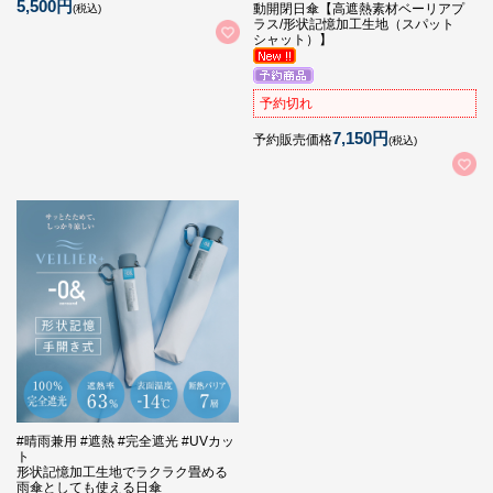
5,500円
動開閉日傘【高遮熱素材ベーリアプ
(税込)
ラス/形状記憶加工生地（スパット
シャット）】
予約切れ
7,150円
予約販売価格
(税込)
#晴雨兼用 #遮熱 #完全遮光 #UVカッ
ト
形状記憶加工生地でラクラク畳める
雨傘としても使える日傘