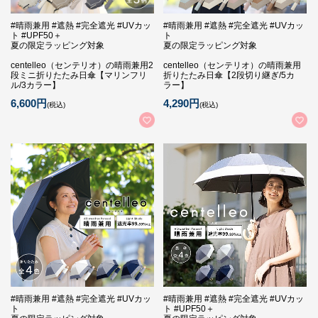
#晴雨兼用 #遮熱 #完全遮光 #UVカッ
#晴雨兼用 #遮熱 #完全遮光 #UVカッ
ト #UPF50＋
ト
夏の限定ラッピング対象
夏の限定ラッピング対象
centelleo（センテリオ）の晴雨兼用2
centelleo（センテリオ）の晴雨兼用
段ミニ折りたたみ日傘【マリンフリ
折りたたみ日傘【2段切り継ぎ/5カ
ル/3カラー】
ラー】
6,600円
4,290円
(税込)
(税込)
#晴雨兼用 #遮熱 #完全遮光 #UVカッ
#晴雨兼用 #遮熱 #完全遮光 #UVカッ
ト
ト #UPF50＋