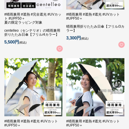
#晴雨兼用 #遮熱 #完全遮光 #UVカッ
#晴雨兼用 #遮熱 #遮光 #UVカット
ト #UPF50＋
#UPF50＋
夏の限定ラッピング対象
晴雨兼用折りたたみ日傘【フリル/3カ
centelleo（センテリオ）の晴雨兼用
ラー】
折りたたみ日傘【フリル/4カラー】
3,300円
(税込)
5,500円
(税込)
#晴雨兼用 #遮熱 #遮光 #UVカット
#晴雨兼用 #遮熱 #遮光 #UVカット
#UPF50＋
#UPF50＋