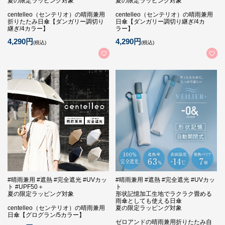
夏の限定ラッピング対象
夏の限定ラッピング対象
centelleo（センテリオ）の晴雨兼用
centelleo（センテリオ）の晴雨兼用
折りたたみ日傘【ダンガリー調切り
日傘【ダンガリー調切り継ぎ/4カ
継ぎ/4カラー】
ラー】
4,290円
4,290円
(税込)
(税込)
#晴雨兼用 #遮熱 #完全遮光 #UVカッ
#晴雨兼用 #遮熱 #完全遮光 #UVカッ
ト #UPF50＋
ト
夏の限定ラッピング対象
形状記憶加工生地でラクラク畳める
雨傘としても使える日傘
centelleo（センテリオ）の晴雨兼用
夏の限定ラッピング対象
日傘【グログラン/5カラー】
ゼロアンドの晴雨兼用折りたたみ自