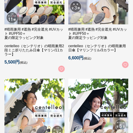
#晴雨兼用 #遮熱 #完全遮光 #UVカッ
#晴雨兼用 #遮熱 #完全遮光 #UVカッ
ト #UPF50＋
ト #UPF50＋
夏の限定ラッピング対象
夏の限定ラッピング対象
centelleo（センテリオ）の晴雨兼用2
centelleo（センテリオ）の晴雨兼用
段ミニ折りたたみ日傘【マリン/11カ
日傘【マリンフリル/3カラー】
ラー】
6,600円
(税込)
5,500円
(税込)