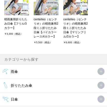
晴雨兼用折りたた
centelleo（センテ
centelleo（センテ
み日傘【フリル/3
リオ）の晴雨兼用2
リオ）の晴雨兼用2
カラー】
段ミニ折りたたみ
段ミニ折りたたみ
日傘【バイカラー
日傘【マリンフリ
￥3,300（税込）
レース/4カラー】
ル/3カラー】
￥5,500（税込）
￥6,600（税込）
カテゴリーから探す
雨傘
折りたたみ傘
日傘