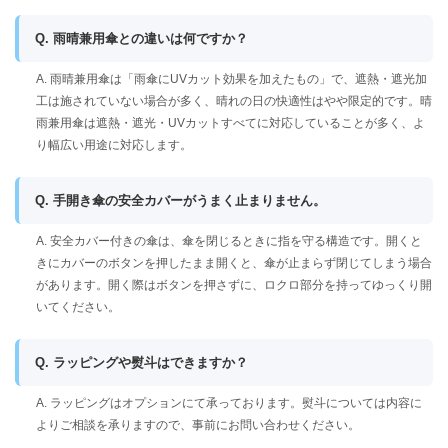
Q. 雨晴兼用傘との違いは何ですか？
A. 雨晴兼用傘は「雨傘にUVカット効果を加えたもの」で、遮熱・遮光加
工は施されていない場合が多く、晴れの日の快適性はやや限定的です。晴
雨兼用傘は遮熱・遮光・UVカットすべてに対応していることが多く、よ
り幅広い用途に対応します。
Q. 手開き傘の安全カバーがうまく止まりません。
A. 安全カバー付きの傘は、傘を閉じるときに指を守る構造です。開くと
きにカバーのボタンを押したまま開くと、傘が止まらず閉じてしまう場合
があります。開く際はボタンを押さずに、ロクロ部分を持ってゆっくり開
いてください。
Q. ラッピングや熨斗はできますか？
A. ラッピングはオプションにて承っております。熨斗については内容に
よりご相談を承りますので、事前にお問い合わせください。