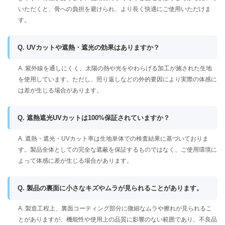
いただくと、骨への負担を避けられ、より長く快適にご使用いただけま
す。
Q. UVカットや遮熱・遮光の効果はありますか？
A. 紫外線を通しにくく、太陽の熱や光をやわらげる加工が施された生地
を使用しています。ただし、照り返しなどの外的要因により実際の体感に
は差が生じる場合があります。
Q. 遮熱遮光UVカットは100%保証されていますか？
A. 遮熱・遮光・UVカット率は生地単体での検査結果に基づいておりま
す。製品全体としての完全な遮蔽を保証するものではなく、ご使用環境に
よって体感に差が生じる場合があります。
Q. 製品の裏面に小さなキズやムラが見られることがあります。
A. 製造工程上、裏面コーティング部分に微細なムラや擦れが見られるこ
とがありますが、機能性や使用上の品質に影響のない範囲であり、不良品