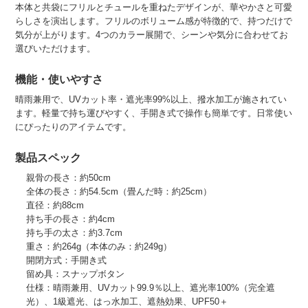
本体と共袋にフリルとチュールを重ねたデザインが、華やかさと可愛
らしさを演出します。フリルのボリューム感が特徴的で、持つだけで
気分が上がります。4つのカラー展開で、シーンや気分に合わせてお
選びいただけます。
機能・使いやすさ
晴雨兼用で、UVカット率・遮光率99%以上、撥水加工が施されてい
ます。軽量で持ち運びやすく、手開き式で操作も簡単です。日常使い
にぴったりのアイテムです。
製品スペック
親骨の長さ：約50cm
全体の長さ：約54.5cm（畳んだ時：約25cm）
直径：約88cm
持ち手の長さ：約4cm
持ち手の太さ：約3.7cm
重さ：約264g（本体のみ：約249g）
開閉方式：手開き式
留め具：スナップボタン
仕様：晴雨兼用、UVカット99.9％以上、遮光率100%（完全遮
光）、1級遮光、はっ水加工、遮熱効果、UPF50＋