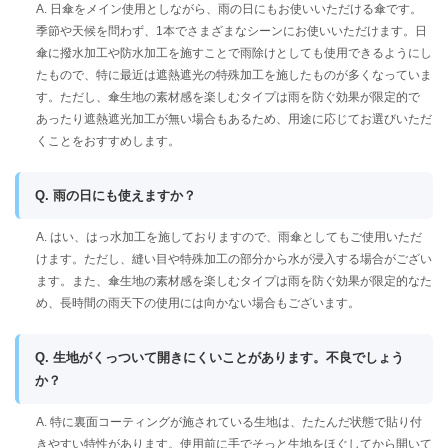
A. 日傘をメイン使用としながら、雨の日にもお使いいただける傘です。
季節や天候を問わず、1本でさまざまなシーンにお使いいただけます。日
傘に撥水加工や防水加工を施すことで雨除けとしても使用できるようにし
たもので、特に最近は遮熱遮光の特殊加工を施したものが多くなっていま
す。ただし、傘生地の素材感を楽しむタイプは雨を防ぐ効果が限定的で
あったり遮熱遮光加工が無い場合もあるため、用途に応じてお選びいただ
くことをおすすめします。
Q. 雨の日にも使えますか？
A. はい、はっ水加工を施しておりますので、雨傘としてもご使用いただ
けます。ただし、縫い目や特殊加工の部分から水が浸入する場合がござい
ます。また、傘生地の素材感を楽しむタイプは雨を防ぐ効果が限定的なた
め、長時間の雨天下の使用には向かない場合もございます。
Q. 生地がくっついて開きにくいことがあります。不良でしょう
か？
A. 特に裏面コーティングが施されている生地は、たたんだ状態で貼り付
きやすい特性があります。使用前に手でそっと生地をほぐしてから開いて