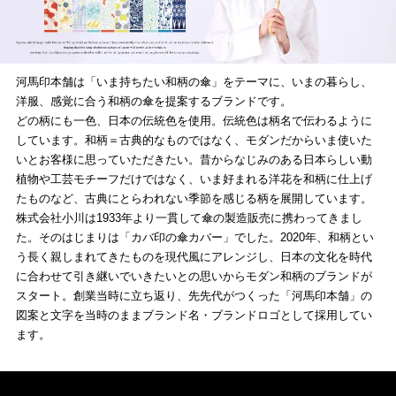
河馬印本舗は「いま持ちたい和柄の傘」をテーマに、いまの暮らし、
洋服、感覚に合う和柄の傘を提案するブランドです。
どの柄にも一色、日本の伝統色を使用。伝統色は柄名で伝わるように
しています。和柄＝古典的なものではなく、モダンだからいま使いた
いとお客様に思っていただきたい。昔からなじみのある日本らしい動
植物や工芸モチーフだけではなく、いま好まれる洋花を和柄に仕上げ
たものなど、古典にとらわれない季節を感じる柄を展開しています。
株式会社小川は1933年より一貫して傘の製造販売に携わってきまし
た。そのはじまりは「カバ印の傘カバー」でした。2020年、和柄とい
う長く親しまれてきたものを現代風にアレンジし、日本の文化を時代
に合わせて引き継いでいきたいとの思いからモダン和柄のブランドが
スタート。創業当時に立ち返り、先先代がつくった「河馬印本舗」の
図案と文字を当時のままブランド名・ブランドロゴとして採用してい
ます。