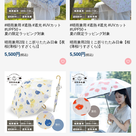
#晴雨兼用 #遮熱 #遮光 #UVカット
#晴雨兼用 #遮熱 #遮光 #UVカット
#UPF50＋
#UPF50＋
夏の限定ラッピング対象
夏の限定ラッピング対象
晴雨兼用2段ミニ折りたたみ日傘【夜
晴雨兼用2段ミニ折りたたみ日傘【桜
桜(薄桜/うすざくら)】
(薄桜/うすざくら)】
5,500円
5,500円
(税込)
(税込)