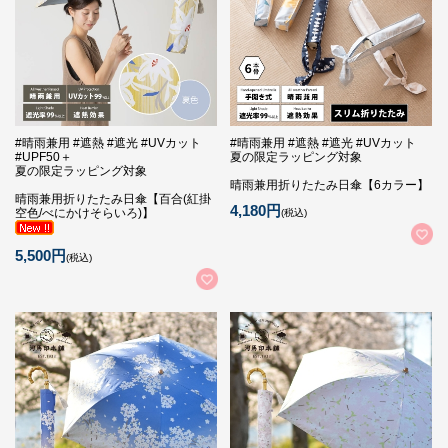
#晴雨兼用 #遮熱 #遮光 #UVカット
#晴雨兼用 #遮熱 #遮光 #UVカット
#UPF50＋
夏の限定ラッピング対象
夏の限定ラッピング対象
晴雨兼用折りたたみ日傘【6カラー】
晴雨兼用折りたたみ日傘【百合(紅掛
4,180円
空色/べにかけそらいろ)】
(税込)
5,500円
(税込)