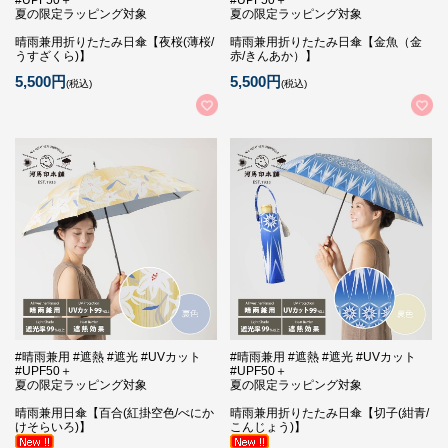
#UPF50＋
#UPF50＋
夏の限定ラッピング対象
夏の限定ラッピング対象
晴雨兼用折りたたみ日傘【夜桜(薄桜/
晴雨兼用折りたたみ日傘【金魚（金
うすざくら)】
赤/きんあか）】
5,500円
5,500円
(税込)
(税込)
#晴雨兼用 #遮熱 #遮光 #UVカット
#晴雨兼用 #遮熱 #遮光 #UVカット
#UPF50＋
#UPF50＋
夏の限定ラッピング対象
夏の限定ラッピング対象
晴雨兼用日傘【百合(紅掛空色/べにか
晴雨兼用折りたたみ日傘【切子(紺青/
けそらいろ)】
こんじょう)】