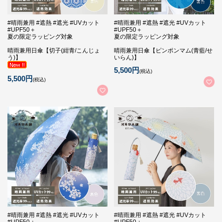
#晴雨兼用 #遮熱 #遮光 #UVカット
#晴雨兼用 #遮熱 #遮光 #UVカット
#UPF50＋
#UPF50＋
夏の限定ラッピング対象
夏の限定ラッピング対象
晴雨兼用日傘【切子(紺青/こんじょ
晴雨兼用日傘【ピンポンマム(青藍/せ
う)】
いらん)】
5,500円
(税込)
5,500円
(税込)
#晴雨兼用 #遮熱 #遮光 #UVカット
#晴雨兼用 #遮熱 #遮光 #UVカット