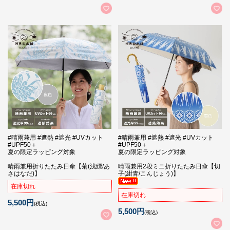
#晴雨兼用 #遮熱 #遮光 #UVカット
#晴雨兼用 #遮熱 #遮光 #UVカット
#UPF50＋
#UPF50＋
夏の限定ラッピング対象
夏の限定ラッピング対象
晴雨兼用折りたたみ日傘【菊(浅縹/あ
晴雨兼用2段ミニ折りたたみ日傘【切
さはなだ)】
子(紺青/こんじょう)】
在庫切れ
在庫切れ
5,500円
(税込)
5,500円
(税込)