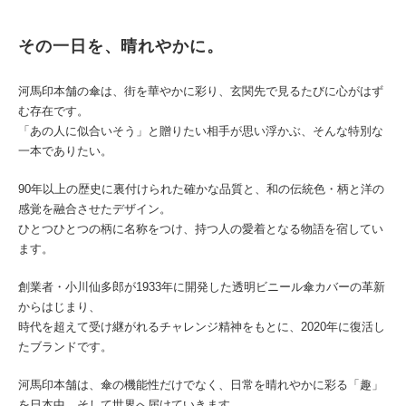
その一日を、晴れやかに。
河馬印本舗の傘は、街を華やかに彩り、玄関先で見るたびに心がはず
む存在です。
「あの人に似合いそう」と贈りたい相手が思い浮かぶ、そんな特別な
一本でありたい。
90年以上の歴史に裏付けられた確かな品質と、和の伝統色・柄と洋の
感覚を融合させたデザイン。
ひとつひとつの柄に名称をつけ、持つ人の愛着となる物語を宿してい
ます。
創業者・小川仙多郎が1933年に開発した透明ビニール傘カバーの革新
からはじまり、
時代を超えて受け継がれるチャレンジ精神をもとに、2020年に復活し
たブランドです。
河馬印本舗は、傘の機能性だけでなく、日常を晴れやかに彩る「趣」
を日本中、そして世界へ届けていきます。