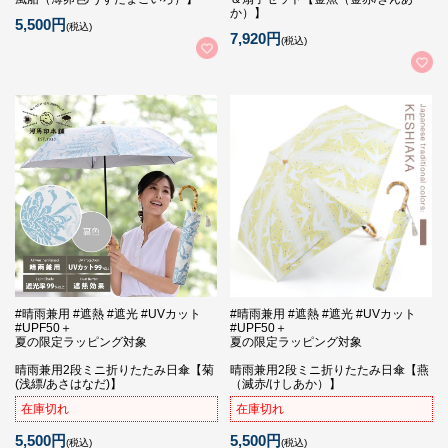
か）】
5,500円
(税込)
7,920円
(税込)
#晴雨兼用 #遮熱 #遮光 #UVカット
#晴雨兼用 #遮熱 #遮光 #UVカット
#UPF50＋
#UPF50＋
夏の限定ラッピング対象
夏の限定ラッピング対象
晴雨兼用2段ミニ折りたたみ日傘【菊
晴雨兼用2段ミニ折りたたみ日傘【燕
(浅縹/あさはなだ)】
（滅赤/けしあか）】
在庫切れ
在庫切れ
5,500円
5,500円
(税込)
(税込)