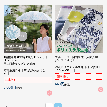
#晴雨兼用 #遮熱 #遮光 #UVカット
手芸・工作・自由研究・入園入学
#UPF50＋
グッズ作りに＊
夏の限定ラッピング対象
綿混ポリエステル生地【はっ水加工
晴雨兼用日傘【菊(浅縹/あさはな
45.5cm×52cm】
だ)】
在庫切れ
在庫切れ
660円
(税込)
5,500円
(税込)
<