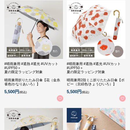
#晴雨兼用 #遮熱 #遮光 #UVカット
#晴雨兼用 #遮熱 #遮光 #UVカット
#UPF50＋
#UPF50＋
夏の限定ラッピング対象
夏の限定ラッピング対象
晴雨兼用折りたたみ日傘【花（金糸
晴雨兼用2段ミニ折りたたみ日傘【ポ
雀色/かなりあいろ）】
ピー（京緋色/きょうひいろ）】
5,500円
5,500円
(税込)
(税込)